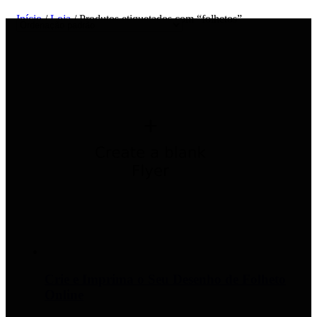
Início
/
Loja
/ Produtos etiquetados com “folhetos”
Crie e Imprima o Seu Desenho de Folheto
Online