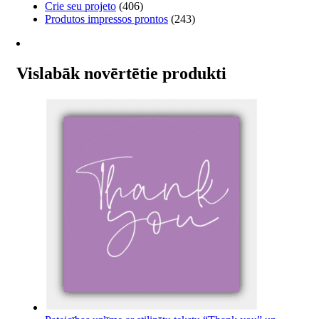
Crie seu projeto
(406)
may
Produtos impressos prontos
(243)
be
chosen
on
the
Vislabāk novērtētie produkti
product
page