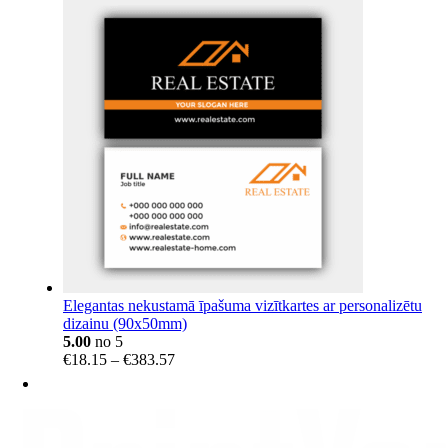
range:
€34.99
through
€40.99
Elegantas nekustamā īpašuma vizītkartes ar personalizētu
dizainu (90x50mm)
5.00
no 5
Price
€
18.15
–
€
383.57
range:
€18.15
through
€383.57