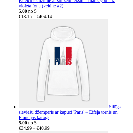
Pateicības uzlīme ar stilizētu tekstu “Thank you” uz
violeta fona (veidne #2)
5.00
no 5
Price
€
18.15
–
€
404.14
range:
€18.15
through
€404.14
Stilīgs
sieviešu džemperis ar kapuci 'Paris' – Eifeļa tornis un
Francijas karogs
5.00
no 5
Price
€
34.99
–
€
40.99