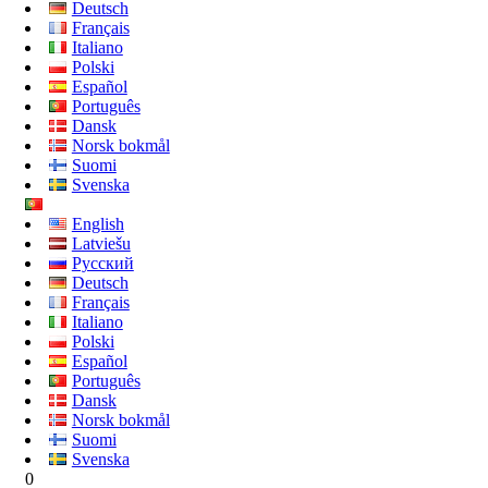
Deutsch
Français
Italiano
Polski
Español
Português
Dansk
Norsk bokmål
Suomi
Svenska
English
Latviešu
Русский
Deutsch
Français
Italiano
Polski
Español
Português
Dansk
Norsk bokmål
Suomi
Svenska
0