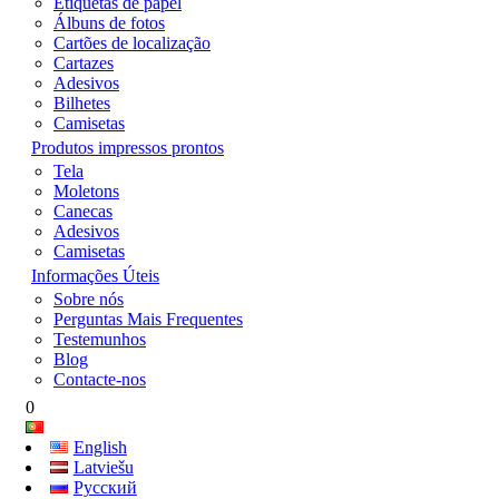
Etiquetas de papel
Álbuns de fotos
Cartões de localização
Cartazes
Adesivos
Bilhetes
Camisetas
Produtos impressos prontos
Tela
Moletons
Canecas
Adesivos
Camisetas
Informações Úteis
Sobre nós
Perguntas Mais Frequentes
Testemunhos
Blog
Contacte-nos
0
English
Latviešu
Русский