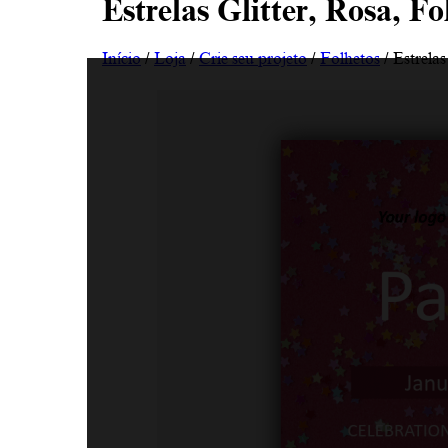
Estrelas Glitter, Rosa, Fo
Início
/
Loja
/
Crie seu projeto
/
Folhetos
/ Estrelas