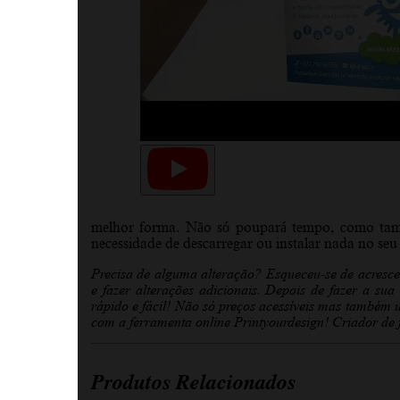
melhor forma. Não só poupará tempo, como ta
necessidade de descarregar ou instalar nada no seu d
Precisa de alguma alteração? Esqueceu-se de acresc
e fazer alterações adicionais.
Depois de fazer a sua
rápido e fácil! Não só preços acessíveis mas também u
com a ferramenta online Printyourdesign! Criador de 
Produtos Relacionados