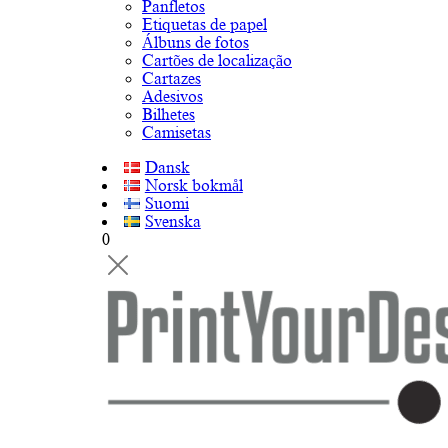
Panfletos
Etiquetas de papel
Álbuns de fotos
Cartões de localização
Cartazes
Adesivos
Bilhetes
Camisetas
Dansk
Norsk bokmål
Suomi
Svenska
0