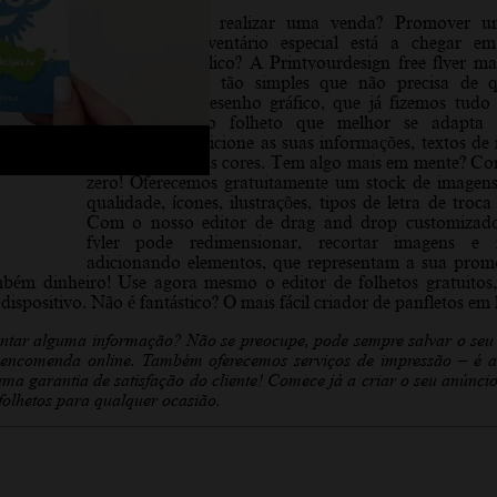
Necessidade de realizar uma venda? Promover 
produto? O inventário especial está a chegar em
Informar o público? A Printyourdesign free flyer ma
aqui para si, é tão simples que não precisa de q
habilidade de desenho gráfico, que já fizemos tudo 
Comece com o folheto que melhor se adapta 
necessidades, adicione as suas informações, textos de
de fotos, altere as cores. Tem algo mais em mente? C
zero! Oferecemos gratuitamente um stock de imagens
qualidade, ícones, ilustrações, tipos de letra de troca
Com o nosso editor de drag and drop customizado
fyler pode redimensionar, recortar imagens e 
adicionando elementos, que representam a sua pro
mbém dinheiro!
Use agora mesmo o editor de folhetos gratuitos
ispositivo. Não é fantástico? O mais fácil criador de panfletos em 
entar alguma informação? Não se preocupe, pode sempre salvar o seu
 encomenda online. Também oferecemos serviços de impressão – é a
ma garantia de satisfação do cliente! Comece já a criar o seu anúncio
folhetos para qualquer ocasião.