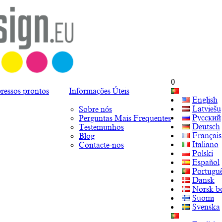
0
ressos prontos
Informações Úteis
English
Latviešu
Sobre nós
Русский
Perguntas Mais Frequentes
Deutsch
Testemunhos
Français
Blog
Italiano
Contacte-nos
Polski
Español
Portugu
Dansk
Norsk b
Suomi
Svenska