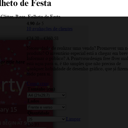
lheto de Festa
 Glitter, Rosa, Folheto de Festa
4.90
de 5
10
avaliações de clientes
Price
€
24.20
–
€
360.58
range:
Necessidade de realizar uma venda? Promover um 
€24.20
produto? O inventário especial está a chegar em brev
through
Informar o público? A Printyourdesign free flyer ma
€360.58
está aqui para si, é tão simples que não precisa de
qualquer habilidade de desenho gráfico, que já fize
tudo para si.
Como criar
Tamanho (cm)
Lados
Quantidade
Limpar
€
39.93