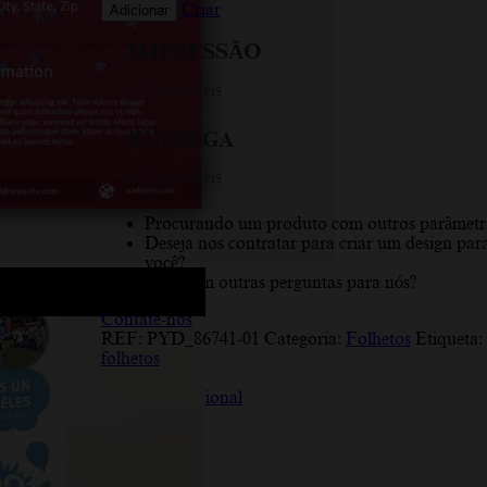
Criar
Adicionar
IMPRESSÃO
1-2 dias úteis
ENTREGA
2-7 dias úteis
Procurando um produto com outros parâmetr
Deseja nos contratar para criar um design par
você?
Você tem outras perguntas para nós?
Contate-nos
REF:
PYD_86741-01
Categoria:
Folhetos
Etiqueta:
folhetos
Descrição
Informação adicional
Avaliações (10)
Descrição