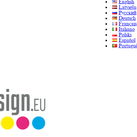
English
Latviešu
Русский
Deutsch
Français
Italiano
Polski
Español
Portugu