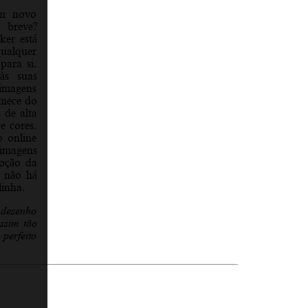
um novo
 breve?
ker está
ualquer
para si.
às suas
 imagens
omece do
 de alta
 e cores.
 online
imagens
moção da
, não há
linha.
 desenho
ssim tão
 perfeito