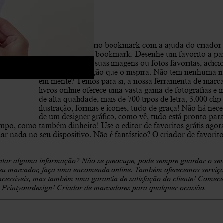
Avaliações (10)
Descrição
Faça o seu próprio bookmark com a ajuda do criador 
Printyourdesign bookmark. Desenhe um favorito a par
zero adicione as suas imagens ou fotos favoritas, adici
texto com a citação que o inspira. Não tem nenhuma 
em mente? Temos para si, a nossa ferramenta de marc
livros online oferece uma vasta gama de fotografias e 
de alta qualidade, mais de 700 tipos de letra, 3.000 clip 
ilustração, formas e ícones, tudo de graça! Não há nec
de um designer gráfico, como vê, tudo está pronto para
empo, como também dinheiro! Use o editor de favoritos grátis agor
r nada no seu dispositivo. Não é fantástico? O criador de favorito
entar alguma informação? Não se preocupe, pode sempre guardar o se
o seu marcador, faça uma encomenda online. Também oferecemos serviç
 acessíveis, mas também uma garantia de satisfação do cliente! Comece
e Printyourdesign! Criador de marcadores para qualquer ocasião.