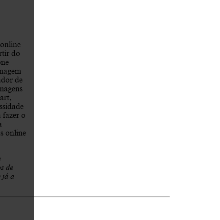
online
tir do
one
imagem
ador de
imagens
art,
essidade
 fazer o
a
s online
u
os de
 já a