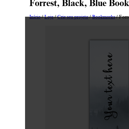
Forrest, Black, Blue Boo
Início
/
Loja
/
Crie seu projeto
/
Bookmarks
/ Forr