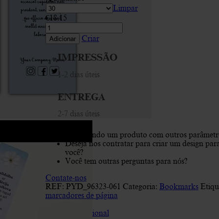
Limpar
€
18.15
Quantidade
de
Criar
Adicionar
Forrest,
Black,
IMPRESSÃO
Blue
Bookmark
1-2 dias úteis
ENTREGA
2-7 dias úteis
Procurando um produto com outros parâmetr
Deseja nos contratar para criar um design par
você?
Você tem outras perguntas para nós?
Contate-nos
REF:
PYD_96323-061
Categoria:
Bookmarks
Etiqu
marcadores de página
Descrição
Informação adicional