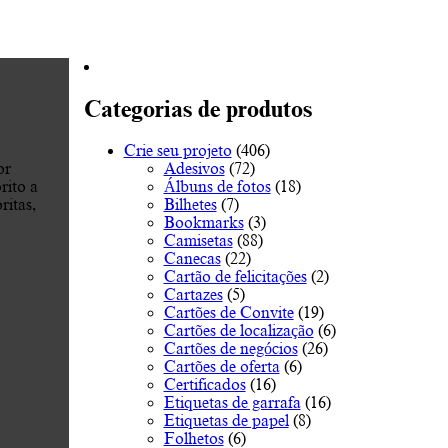
Categorias de produtos
Crie seu projeto
(406)
Adesivos
(72)
or
Álbuns de fotos
(18)
rito a
Bilhetes
(7)
ritas,
Bookmarks
(3)
Camisetas
(88)
Canecas
(22)
Cartão de felicitações
(2)
Cartazes
(5)
Cartões de Convite
(19)
Cartões de localização
(6)
Cartões de negócios
(26)
Cartões de oferta
(6)
Certificados
(16)
Etiquetas de garrafa
(16)
Etiquetas de papel
(8)
Folhetos
(6)