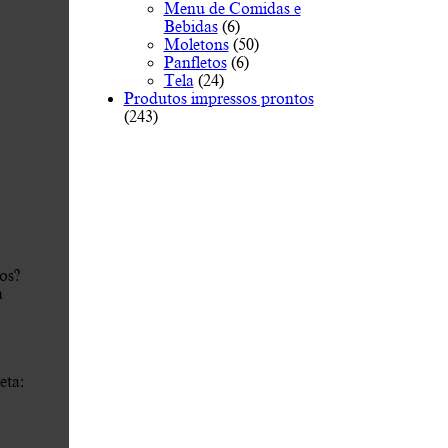
Menu de Comidas e
Bebidas
(6)
Moletons
(50)
Panfletos
(6)
Tela
(24)
Produtos impressos prontos
(243)
os?
a
eta: