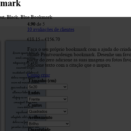
kmark
est, Black, Blue Bookmark
4.90
de 5
10
avaliações de clientes
Price
€
18.15
–
€
156.70
range:
Faça o seu próprio bookmark com a ajuda do criad
€18.15
online Printyourdesign bookmark. Desenhe um favo
through
partir do zero adicione as suas imagens ou fotos favo
€156.70
adicione texto com a citação que o inspira.
Como criar
Tamanho (cm)
Lados
Cantos
Acabamento
Quantidade