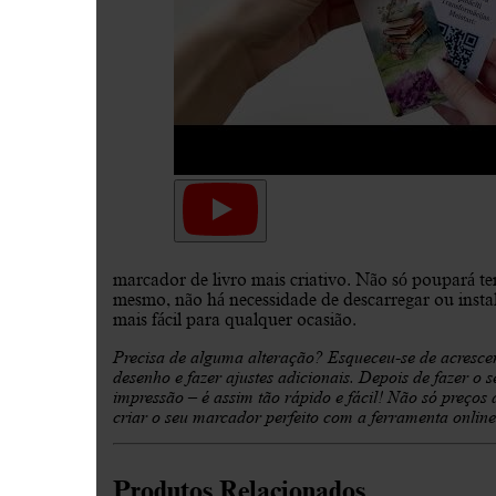
marcador de livro mais criativo. Não só poupará t
mesmo, não há necessidade de descarregar ou instala
mais fácil para qualquer ocasião.
Precisa de alguma alteração? Esqueceu-se de acresc
desenho e fazer ajustes adicionais. Depois de fazer 
impressão – é assim tão rápido e fácil! Não só preços
criar o seu marcador perfeito com a ferramenta onlin
Produtos Relacionados