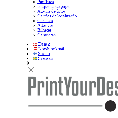
Panfletos
Etiquetas de papel
Álbuns de fotos
Cartões de localização
Cartazes
Adesivos
Bilhetes
Camisetas
Dansk
Norsk bokmål
Suomi
Svenska
0