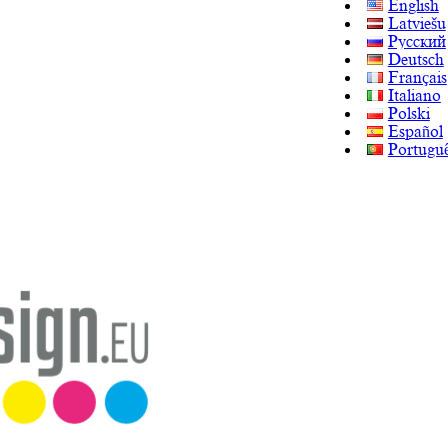
English
Latviešu
Русский
Deutsch
Français
Italiano
Polski
Español
Portugu