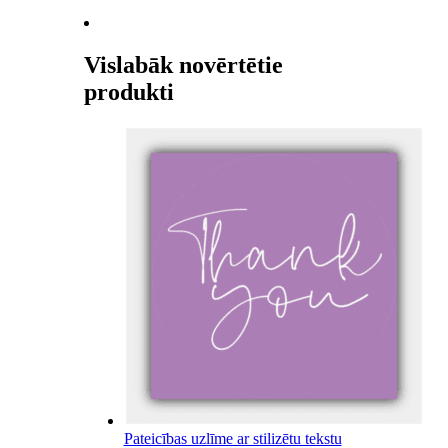
Vislabāk novērtētie
produkti
Pateicības uzlīme ar stilizētu tekstu