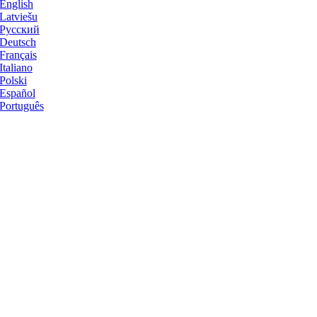
English
Latviešu
Русский
Deutsch
Français
Italiano
Polski
Español
Português