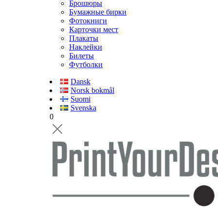
Брошюры
Бумажные бирки
Фотокниги
Карточки мест
Плакаты
Наклейки
Билеты
Футболки
Dansk
Norsk bokmål
Suomi
Svenska
0