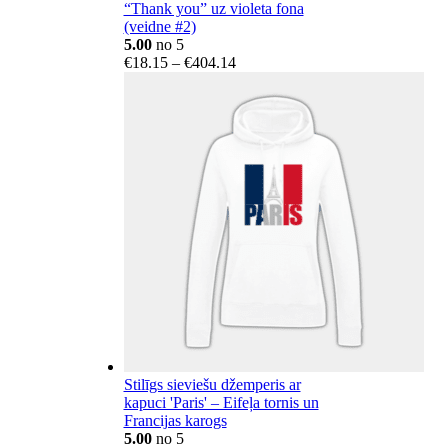
“Thank you” uz violeta fona
(veidne #2)
5.00
no 5
Price
€
18.15
–
€
404.14
range:
€18.15
through
€404.14
Stilīgs sieviešu džemperis ar
kapuci 'Paris' – Eifeļa tornis un
Francijas karogs
5.00
no 5