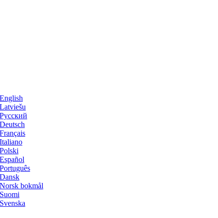
English
Latviešu
Русский
Deutsch
Français
Italiano
Polski
Español
Português
Dansk
Norsk bokmål
Suomi
Svenska