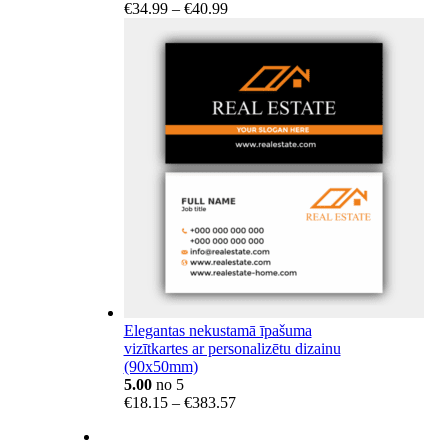
Price
€
34.99
–
€
40.99
range:
€34.99
through
€40.99
Elegantas nekustamā īpašuma
vizītkartes ar personalizētu dizainu
(90x50mm)
5.00
no 5
Price
€
18.15
–
€
383.57
range:
€18.15