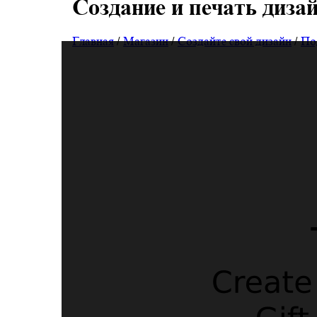
Создание и печать диза
Главная
/
Магазин
/
Создайте свой дизайн
/
По