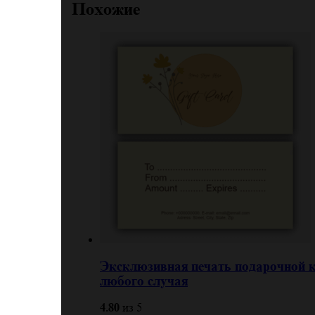
Похожие
Эксклюзивная печать подарочной к
любого случая
4.80
из 5