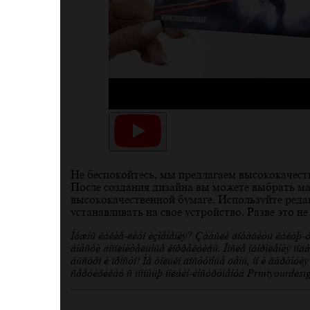
Не беспокойтесь, мы предлагаем высококачест
После создания дизайна вы можете выбрать м
высококачественной бумаге. Используйте реда
устанавливать на свое устройство. Разве это не
Нужны какие-либо изменения? Забыли добавить какую-то
внести дополнительные коррективы. После оформления по
быстро и просто! Не только доступные цены, но и гарант
сертификат с помощью онлайн-инструмента Printyourdes