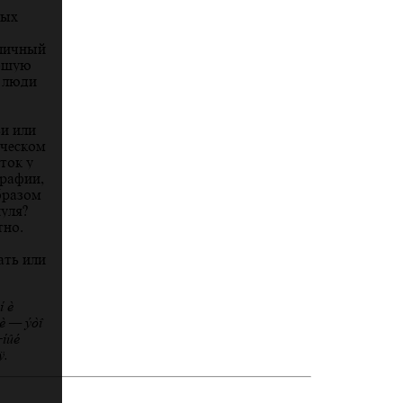
ных
тличный
рошую
, люди
ьи или
ическом
ток у
графии,
бразом
уля?
тно.
ать или
н и
ти — это
чный
я.