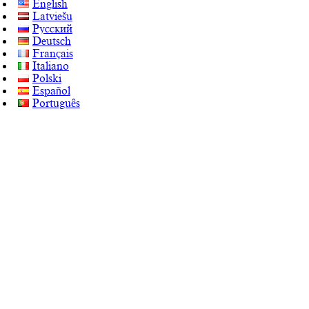
English
Latviešu
Русский
Deutsch
Français
Italiano
Polski
Español
Português