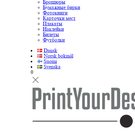
Брошюры
Бумажные бирки
Фотокниги
Карточки мест
Плакаты
Наклейки
Билеты
Футболки
Dansk
Norsk bokmål
Suomi
Svenska
0