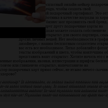
Используйте бесплатный онлайн-мейкер подароч
карт Printyourdesign, чтобы создать свой
индивидуальный подарочный сертификат. Это о
вариант для работника в качестве награды за хо
работу. Чтобы бизнес мог продвигать свой бренд
обычно дарят друг другу подарочные карты на
праздники. Вы даже можете создать собственную
эксклюзивную открытку для своего партнера, сем
других личных вещей. Нет необходимости в граф
дизайнере, с нашим бесплатным создателем откры
вас есть все необходимое. Легко добавляйте фото
тексты изображений и цвета, чтобы наилучшим о
представить вашу открытку. Хотите начать его с н
венные изображения, иконки, иллюстрации и шрифты беспла
атовую или глянцевую открытку, напечатанную на
ктор подарочных карт прямо сейчас, не нужно ничего скачив
 здорово?
 информацию? Не беспокойтесь, вы всегда можете сохранить свой дизай
дарочной карты оформите онлайн-заказ. Мы также предлагаем услуги печа
ия удовлетворенности клиентов! Начните создавать свой идеальный подаро
ign прямо сейчас! Создатель подарочных сертификатов для любого случа