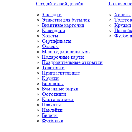
Создайте свой дизайн
Готовая п
Закладки
Холсты
Этикетки для бутылок
Толстов
Визитные карточки
Кружки
Календари
Наклей
Холсты
Футбол
Сертификаты
Флаеры
Меню еды и напитков
Подарочные карты
Поздравительные открытки
Толстовки
Пригласительные
Кружки
Брошюры
Бумажные бирки
Фотокниги
Карточки мест
Плакаты
Наклейки
Билеты
Футболки