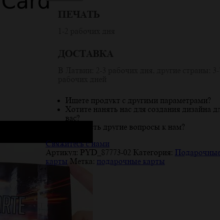
ПЕЧАТЬ
1-2 рабочих дня
ДОСТАВКА
В Латвии: 2-3 рабочих дня, другие страны: 3-
рабочих дней
Ищете продукт с другими параметрами?
Хотите нанять нас для создания дизайна д
вас?
У вас есть другие вопросы к нам?
Свяжитесь с нами
Артикул:
PYD_87773-02
Категория:
Подарочны
карты
Метка:
подарочные карты
Описание
Детали
Отзывы (6)
Описание