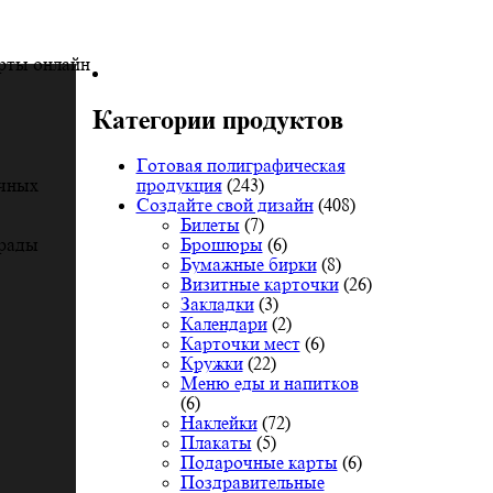
арты онлайн
Категории продуктов
Готовая полиграфическая
продукция
(243)
очных
Создайте свой дизайн
(408)
Билеты
(7)
Брошюры
(6)
грады
Бумажные бирки
(8)
Визитные карточки
(26)
Закладки
(3)
Календари
(2)
Карточки мест
(6)
Кружки
(22)
Меню еды и напитков
(6)
Наклейки
(72)
Плакаты
(5)
Подарочные карты
(6)
Поздравительные