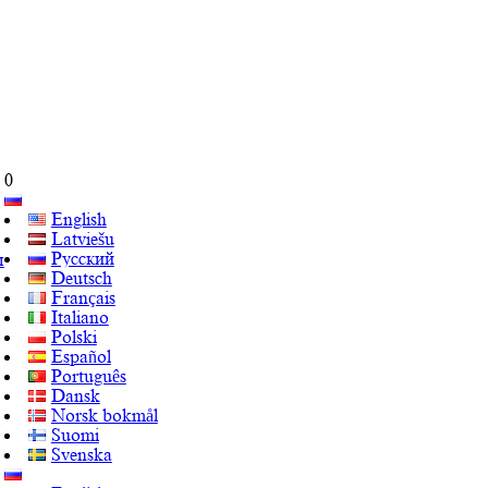
0
English
Latviešu
Русский
ы
Deutsch
Français
Italiano
Polski
Español
Português
Dansk
Norsk bokmål
Suomi
Svenska