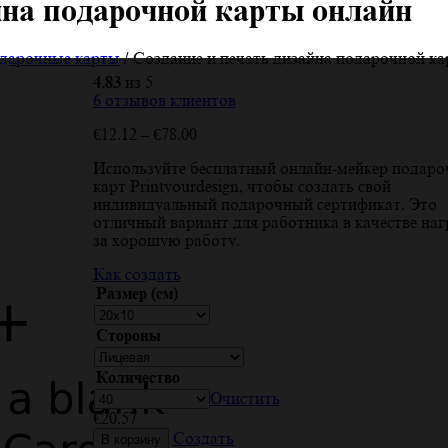
йна подарочной карты онлайн
дарочные карты
/ Создание и печать дизайна подарочной к
4.83
из 5
6
отзывов клиентов
Диапазон
€
12.12
–
€
78.00
цен:
Используйте бесплатный онлайн-мейкер подар
€12.12
карт Printyourdesign, чтобы создать свой
–
индивидуальный подарочный сертификат. Это
€78.00
отличный вариант для работника в качестве на
за хорошую работу.
Как создать
Размер (см)
Стороны
Количество
Очистить
€
20.57
Создать
В корзину