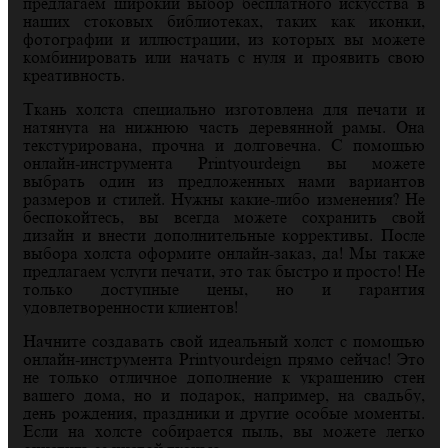
предлагаем широкий выбор бесплатного искусства в
наших стоковых библиотеках, таких как иконки,
фотографии и иллюстрации, из которых вы можете
комбинировать или начать с нуля и проявить свою
креативность.
Ткань холста специально изготовлена для печати и
натянута на нижнюю часть деревянной рамы. Она
текстурирована, прочна и долговечна. С помощью
онлайн-инструмента Printyourdeign вы можете
выбрать один из предложенных нами вариантов
размеров и стилей. Нужны какие-либо изменения? Не
беспокойтесь, вы всегда можете сохранить свой
дизайн и внести дополнительные коррективы. После
выбора холста оформите онлайн-заказ, да! Мы также
предлагаем услуги печати, это так быстро и просто! Не
только доступные цены, но и гарантия
удовлетворенности клиентов!
Начните создавать свой идеальный холст с помощью
онлайн-инструмента Printyourdeign прямо сейчас! Это
не только отличное дополнение к украшению стен
вашего дома, но и подарок, например, на свадьбу,
день рождения, праздники и другие особые моменты.
Если на холсте собирается пыль, вы можете легко