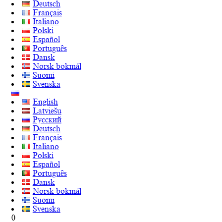
Deutsch
Français
Italiano
Polski
Español
Português
Dansk
Norsk bokmål
Suomi
Svenska
English
Latviešu
Русский
Deutsch
Français
Italiano
Polski
Español
Português
Dansk
Norsk bokmål
Suomi
Svenska
0