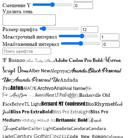
Смещение Y
Удалить тень
Размер шрифта
Межстрочный интервал
Межбуквенный интервал
Adreena
!F Baanoo
Adobe Caslon Pro Bold
Adine Kirnberg Alternate
Script Demo
Ananda Black Personal
Alegreya
Alber New
Use
Ananda Personal Use
Andada
Anton
Arial Narrow
Artistic
Pro
Arial
Aracne
Archivo
Austria
Friend
AvenirNext LT Pro
Badelion
Baskerville Old
BioRhyme
BelweTL Light
Bernard MT Condensed
Black
Face
Jack
Bliss Pro ExtraBold
Bliss Pro ExtraLight
Bliss Pro
Brock
Medium
Bradley Hand Itc
Britannic Bold
Script
Cambria
Candara
Calibri
Calibri Light
Candara
Century Gothic
Cinzel
Light
Code New Roman
Colonna