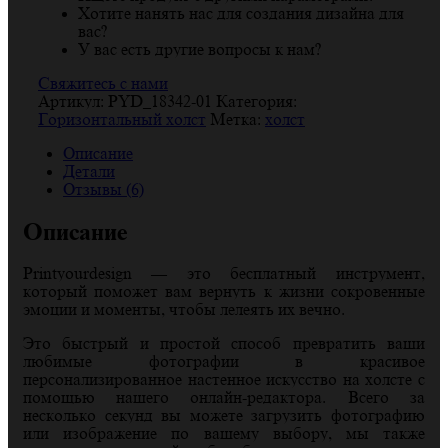
Хотите нанять нас для создания дизайна для
вас?
У вас есть другие вопросы к нам?
Свяжитесь с нами
Артикул:
PYD_18342-01
Категория:
Горизонтальный холст
Метка:
холст
Описание
Детали
Отзывы (6)
Описание
Printyourdesign — это бесплатный инструмент,
который поможет вам вернуть к жизни сокровенные
эмоции и моменты, чтобы лелеять их вечно.
Это быстрый и простой способ превратить ваши
любимые фотографии в красивое
персонализированное настенное искусство на холсте с
помощью нашего онлайн-редактора. Всего за
несколько секунд вы можете загрузить фотографию
или изображение по вашему выбору, мы также