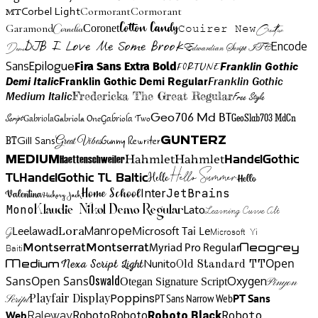
Cormorant
Cormorant
Corbel Light
MT
Cotton Candy
Garamond
Cornelia
Coronet
Couirer New
Creattion
DJB I Love Me Some Brook
Encode
Edwardian Script ITC
Demo
Sans
Franklin Gothic
Fira Sans Extra Bold
Fortune
Epilogue
Demi Italic
Franklin Gothic Demi Regular
Franklin Gothic
Medium Italic
Fredericka The Great Regular
Free Style
Gabriola One
Gabriola Two
Geo706 Md BT
GeoSlab703 MdCn
Script
Gabriola
BT
Gunny Rewriter
Great Vibes
Gunterz
Gill Sans
Hahmlet
Hahmlet
Haettenschweiler
HandelGothic
Medium
Hello Summer
TL
HandelGothic TL Baltic
Hello
Hello
Home School
Inter
JetBrains
Valentina
Hickory Jack
Mono
Lato
Learning Curve Alt
Klaudie Nikol Demo Regular
Manrope
Lora
Leelawad
Microsoft Tai Le
G
Microsoft Yi
Neogrey
Montserrat
Montserrat
Baiti
Myriad Pro Regular
Open
Medium
Nunito
Nexa Script Light
Old Standard TT
Oswald
Sans
Open Sans
Oxygen
Otegan Signature Script
Pinyon
Playfair Display
Poppins
PT Sans Narrow Web
PT Sans
Script
Roboto
Web
Roboto
Roboto
Roboto Black
Raleway