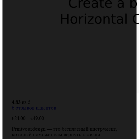
4.83
из 5
6
отзывов клиентов
Диапазон
€
24.00
–
€
49.00
цен:
Printyourdesign — это бесплатный инструмент,
€24.00
который поможет вам вернуть к жизни
–