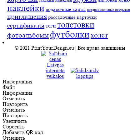
закладки
календари
наклейки
подарочные карты
поздравительные открытки
приглашения
рассадочные карточки
толстовки
сертификаты
теги
футболки
холст
фотоальбомы
© 2021 PrintYourDesign.eu | Все права защищены
Информация
Файл
Информация
Отменить
Повторить
Отменить
Повторить
Увеличить
Сбросить
Добавить QR-код
Отменить