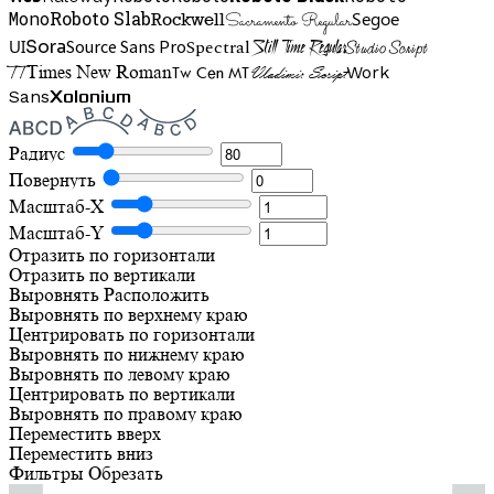
Mono
Roboto Slab
Segoe
Rockwell
Sacramento Regular
UI
Spectral
Sora
Source Sans Pro
Still Time Regular
Studio Script
TT
Tw Cen MT
Work
Times New Roman
Vladimir Script
Sans
Xolonium
Радиус
Повернуть
Масштаб-X
Масштаб-Y
Отразить по горизонтали
Отразить по вертикали
Выровнять
Расположить
Выровнять по верхнему краю
Центрировать по горизонтали
Выровнять по нижнему краю
Выровнять по левому краю
Центрировать по вертикали
Выровнять по правому краю
Переместить вверх
Переместить вниз
Фильтры
Обрезать