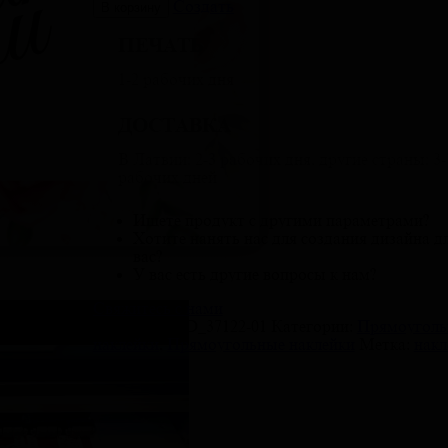
Создать
В корзину
Прямоугольные
наклейки
ПЕЧАТЬ
'Спасибо'
с
1-2 рабочих дня
розами
-
ДОСТАВКА
создайте
уникальный
В Латвии: 2-3 рабочих дня, другие страны: 3-
дизайн
рабочих дней
и
заказывайте
печать
Ищете продукт с другими параметрами?
наклейки!
Хотите нанять нас для создания дизайна д
вас?
У вас есть другие вопросы к нам?
Свяжитесь с нами
Артикул:
PYD_37122-01
Категории:
Прямоуголь
наклейки
,
Прямоугольные наклейки
Метка:
накл
Описание
Детали
Отзывы (3)
Описание