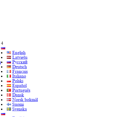
4
English
Latviešu
Русский
ы
Deutsch
Français
Italiano
Polski
Español
Português
Dansk
Norsk bokmål
Suomi
Svenska