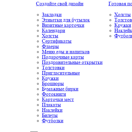
Создайте свой дизайн
Готовая п
Закладки
Холсты
Этикетки для бутылок
Толстов
Визитные карточки
Кружки
Календари
Наклей
Холсты
Футбол
Сертификаты
Флаеры
Меню еды и напитков
Подарочные карты
Поздравительные открытки
Толстовки
Пригласительные
Кружки
Брошюры
Бумажные бирки
Фотокниги
Карточки мест
Плакаты
Наклейки
Билеты
Футболки