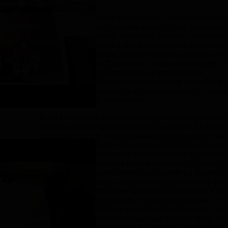
Создайте собственную наклейку с личным дизайн
прямо сейчас! Наш онлайн-конструктор позволяет
легко интегрировать элементы дизайна, добавить 
или логотип. Используйте возможности нашего се
для печати наклейки, изготовление наклейки и соз
наклейки онлайн. Ваша идея – наша реализация.
Отличное решение для бизнеса или личного
использования. Персонализированная наклейка п
выразить благодарность и признательность, делая
каждый подарок особенным.
Если вам нужна не только быстрая, но и качествен
печать наклеек, вы обратились по адресу. Использ
наш простой в использовании редактор printyoured
чтобы сделать свои уникальные пользовательские
наклейки для различных типов товаров на любой 
Персонализированные наклейки бывают разных ф
размеров, вы можете выбрать наклейку в форме к
или прямоугольника. После выбора размера и фо
можете настроить свою наклейку с помощью наше
бесплатного инструмента для дизайна наклеек. Сд
свою этикетку с нуля с помощью инструмента, мы
предлагаем бесплатные стоковые фотографии, шр
клипарты и иллюстрации. Вы можете добавить св