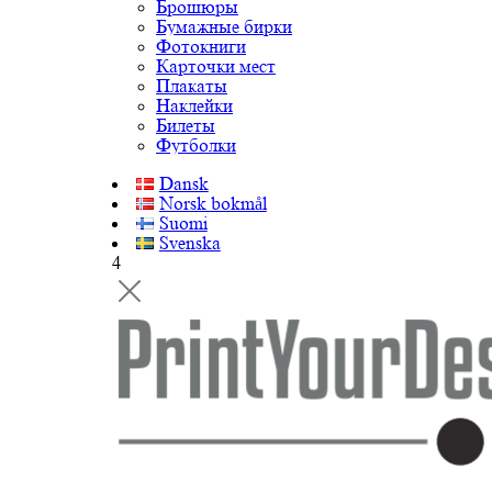
Брошюры
Бумажные бирки
Фотокниги
Карточки мест
Плакаты
Наклейки
Билеты
Футболки
Dansk
Norsk bokmål
Suomi
Svenska
4