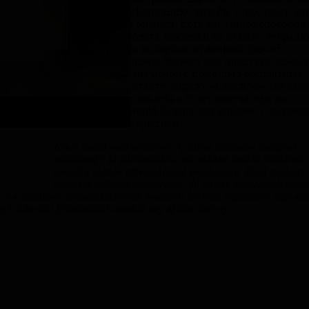
собственную информацию, дизайн, узор, текст, ка
логотип вашего бизнеса. Есть так много способов,
можете использовать наклейки на бумаге, тетрадях
стенах, окнах, на подарках, отличный способ
продвижения вашего бизнеса или продукта, сдела
упаковку более значимой с помощью бесплатных
наклеек, разработайте записку «Спасибо» для ваш
продукта. Ваша наклейка будет напечатана на
высококачественной бумаге для наклеек, с матов
водостойким покрытием.
Нужны какие-либо изменения? Забыли добавить какую-то
информацию? Не беспокойтесь, вы всегда можете сохранить
дизайн и внести дополнительные коррективы. После создания
наклейки оформите онлайн-заказ. Мы также предлагаем услу
ы, но и гарантия удовлетворенности клиентов! Начните создавать свою ид
 прямо сейчас! Конструктор наклеек для любого случая.