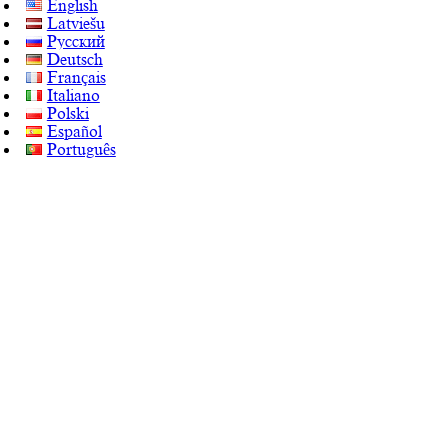
English
Latviešu
Русский
Deutsch
Français
Italiano
Polski
Español
Português