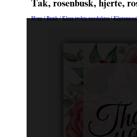
Tak, rosenbusk, hjerte, ro
Hjem
/
Butik
/
Klare trykte produkter
/
Klistermær