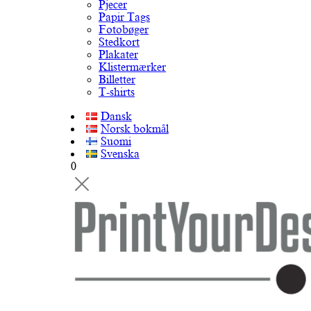
Pjecer
Papir Tags
Fotobøger
Stedkort
Plakater
Klistermærker
Billetter
T-shirts
Dansk
Norsk bokmål
Suomi
Svenska
0