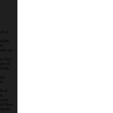
er af
nikke,
il
ormer og
rm, kan
sign af
hjælp,
ign,
ge
de at
in
maker
il blive
visende