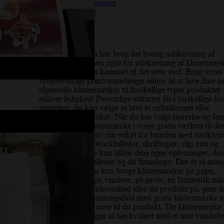
Yderligere information
Anmeldelser (10)
Beskrivelse
Hvis du ikke kun har brug for hurtig udskrivning af
klistermærker, men også for udskrivning af klistermærk
høj kvalitet, er du kommet til det rette sted. Brug vores
brugervenlige printyouredesign editor til at lave dine u
tilpassede klistermærker til forskellige typer produkter t
enhver lejlighed! Personlige etiketter fås i forskellige f
størrelser, du kan vælge at lave et cirkelformet eller
rektangulært mærkat. Når du har valgt størrelse og fo
du tilpasse dit klistermærke i vores gratis værktøj til de
klistermærker. Lav din etiket fra bunden med værktøjs
vi tilbyder gratis stockbilleder, skrifttyper, clip arts og
illustrationer. Du kan tilføje dine egne oplysninger, des
mønster, tekst, billeder og dit firmalogo. Der er så man
måder, hvorpå du kan bruge klistermærker på papir,
notesbøger, vægge, vinduer, på gaver, en fantastisk må
promovere din virksomhed eller dit produkt på, gøre d
emballage mere meningsfuld med gratis klistermærke 
design en “Tak” note til dit produkt. Dit klistermærke v
trykt på klisterpapir af høj kvalitet med et mat vandaf