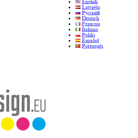
English
Latviešu
Русский
Deutsch
Français
Italiano
Polski
Español
Português