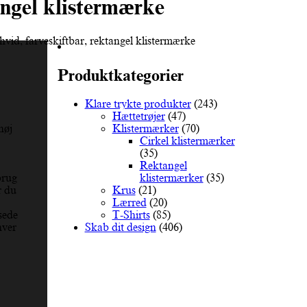
tangel klistermærke
 hvid, farveskiftbar, rektangel klistermærke
Produktkategorier
Klare trykte produkter
(243)
Hættetrøjer
(47)
Klistermærker
(70)
høj
Cirkel klistermærker
(35)
Rektangel
klistermærker
(35)
brug
Krus
(21)
r du
Lærred
(20)
T-Shirts
(85)
sede
Skab dit design
(406)
hver