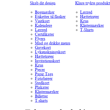
Skab dit design
Klare trykte produkt
Bogmærker
Lærred
Etiketter til flasker
Hættetrøjer
Visitkort
Krus
Kalendere
Klistermærker
Lærred
T-Shirts
Certifikater
Flyers
Mad og drikke menu
Gavekort
Lykønskningskort
Hættetrøjer
Invitationskort
Krus
Pjecer
Papir Tags
Fotobøger
Stedkort
Plakater
Klistermærker
Billetter
T-shirts