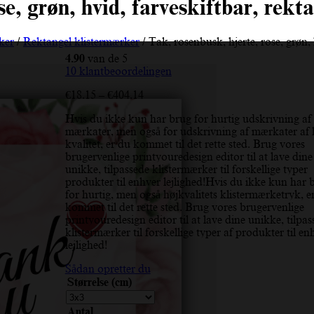
se, grøn, hvid, farveskiftbar, rek
ker
/
Rektangel klistermærker
/ Tak, rosenbusk, hjerte, rose, grøn,
4.90
van de 5
10
klantbeoordelingen
Prisinterval:
€
18.15
–
€
404.14
€18.15
Hvis du ikke kun har brug for hurtig udskrivning af
til
mærkater, men også for udskrivning af mærkater af 
€404.14
kvalitet, er du kommet til det rette sted. Brug vores
brugervenlige printyouredesign editor til at lave dine
unikke, tilpassede klistermærker til forskellige typer
produkter til enhver lejlighed!Hvis du ikke kun har 
for hurtig, men også højkvalitets klistermærketryk, e
kommet til det rette sted. Brug vores brugervenlige
printyouredesign editor til at lave dine unikke, tilpas
klistermærker til forskellige typer af produkter til en
lejlighed!
Sådan opretter du
Størrelse (cm)
Antal