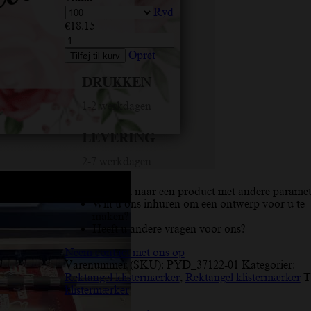
Ryd
€
18.15
Tak,
rosenbusk,
Opret
Tilføj til kurv
hjerte,
rose,
DRUKKEN
grøn,
hvid,
1-2 werkdagen
farveskiftbar,
rektangel
LEVERING
klistermærke
antal
2-7 werkdagen
Op zoek naar een product met andere paramet
Wilt u ons inhuren om een ontwerp voor u te
maken?
Heeft u andere vragen voor ons?
Neem contact met ons op
Varenummer (SKU):
PYD_37122-01
Kategorier:
Rektangel klistermærker
,
Rektangel klistermærker
T
klistermærker
Beskrivelse