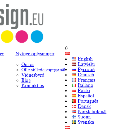
0
er
Nyttige oplysninger
English
Latviešu
Om os
Русский
Ofte stillede spørgsmål
Deutsch
Vidnesbyrd
Français
Blog
Italiano
Kontakt os
Polski
Español
Português
Dansk
Norsk bokmål
Suomi
Svenska