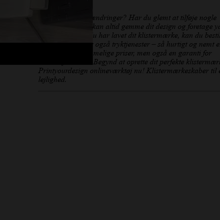
finishlook.
Har du brug for ændringer? Har du glemt at tilføje nogle
oplysninger? Du kan altid gemme dit design og foretage yd
justeringer. Når du har lavet dit klistermærke, kan du besti
online. Vi tilbyder også tryktjenester – så hurtigt og nemt e
Ikke kun overkommelige priser, men også en garanti for
kundetilfredshed! Begynd at oprette dit perfekte klistermæ
Printyourdesign onlineværktøj nu! Klistermærkeskaber til
lejlighed.