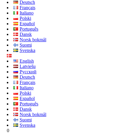
Deutsch
Français
Italiano
Polski
Español
Português
Dansk
Norsk bokmål
Suomi
Svenska
English
Latviešu
Русский
Deutsch
Français
Italiano
Polski
Español
Português
Dansk
Norsk bokmål
Suomi
Svenska
0