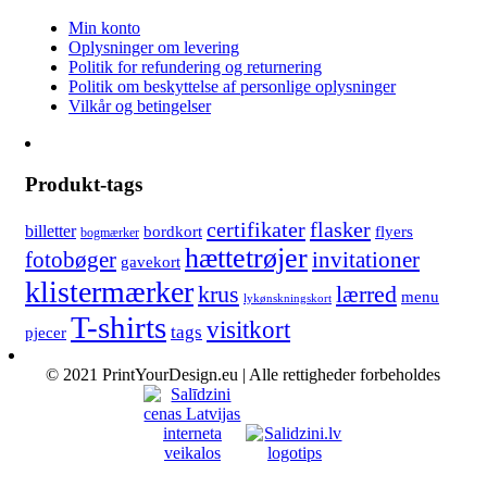
Min konto
Oplysninger om levering
Politik for refundering og returnering
Politik om beskyttelse af personlige oplysninger
Vilkår og betingelser
Produkt-tags
certifikater
flasker
billetter
bordkort
flyers
bogmærker
hættetrøjer
fotobøger
invitationer
gavekort
klistermærker
lærred
krus
menu
lykønskningskort
T-shirts
visitkort
tags
pjecer
© 2021 PrintYourDesign.eu | Alle rettigheder forbeholdes