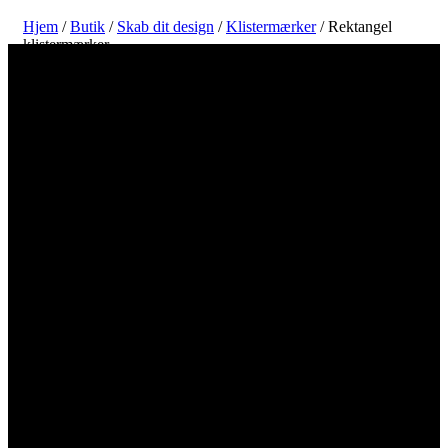
Hjem
/
Butik
/
Skab dit design
/
Klistermærker
/ Rektangel
klistermærker
Opret og udskriv dit design af rektangulære
klistermærker online