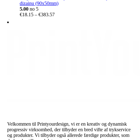
dizainu (90x50mm)
5.00
no 5
Price
€
18.15
–
€
383.57
range:
€18.15
through
€383.57
Velkommen til Printyourdesign, vi er en kreativ og dynamisk
progressiv virksomhed, der tilbyder en bred vifte af trykservice
og produkter. Vi tilbyder også allerede færdige produkter, som