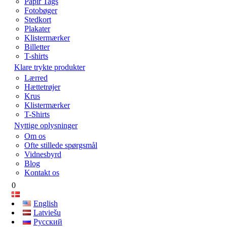
Papir Tags
Fotobøger
Stedkort
Plakater
Klistermærker
Billetter
T-shirts
Klare trykte produkter
Lærred
Hættetrøjer
Krus
Klistermærker
T-Shirts
Nyttige oplysninger
Om os
Ofte stillede spørgsmål
Vidnesbyrd
Blog
Kontakt os
0
English
Latviešu
Русский