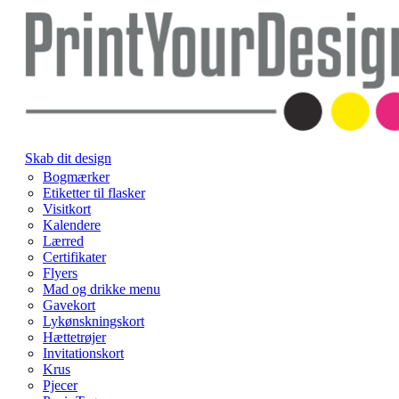
Skab dit design
Bogmærker
Etiketter til flasker
Visitkort
Kalendere
Lærred
Certifikater
Flyers
Mad og drikke menu
Gavekort
Lykønskningskort
Hættetrøjer
Invitationskort
Krus
Pjecer