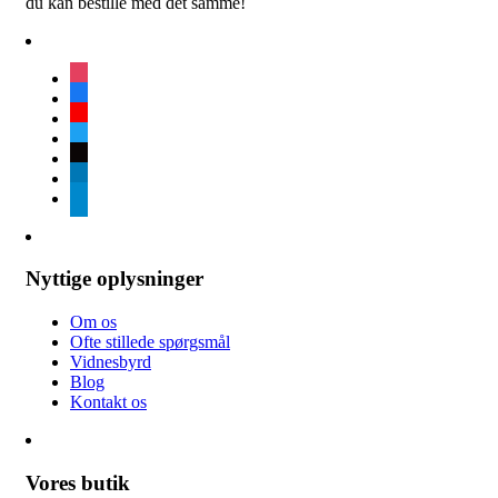
du kan bestille med det samme!
instagram
facebook
youtube
twitter
tiktok
linkedin
telegram
Nyttige oplysninger
Om os
Ofte stillede spørgsmål
Vidnesbyrd
Blog
Kontakt os
Vores butik