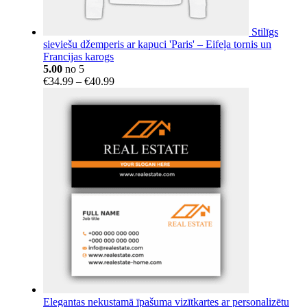
Stilīgs
sieviešu džemperis ar kapuci 'Paris' – Eifeļa tornis un
Francijas karogs
5.00
no 5
Price
€
34.99
–
€
40.99
range:
€34.99
through
€40.99
Elegantas nekustamā īpašuma vizītkartes ar personalizētu