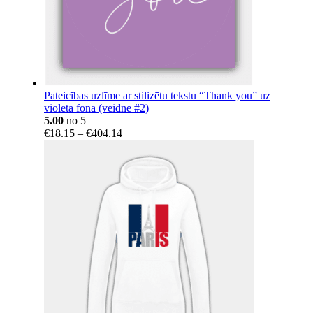
Pateicības uzlīme ar stilizētu tekstu “Thank you” uz
violeta fona (veidne #2)
5.00
no 5
Price
€
18.15
–
€
404.14
range:
€18.15
through
€404.14