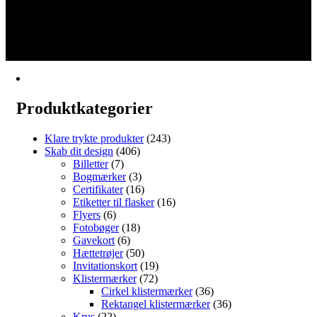
til
vare
1
€404.14
har
2
flere
3
varianter.
→
Mulighederne
kan
vælges
på
Produktkategorier
varesiden
Klare trykte produkter
(243)
Skab dit design
(406)
Billetter
(7)
Bogmærker
(3)
Certifikater
(16)
Etiketter til flasker
(16)
Flyers
(6)
Fotobøger
(18)
Gavekort
(6)
Hættetrøjer
(50)
Invitationskort
(19)
Klistermærker
(72)
Cirkel klistermærker
(36)
Rektangel klistermærker
(36)
Krus
(22)