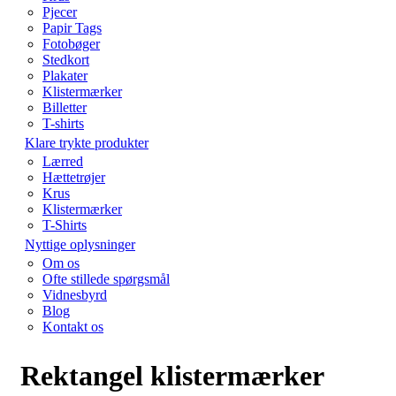
Pjecer
Papir Tags
Fotobøger
Stedkort
Plakater
Klistermærker
Billetter
T-shirts
Klare trykte produkter
Lærred
Hættetrøjer
Krus
Klistermærker
T-Shirts
Nyttige oplysninger
Om os
Ofte stillede spørgsmål
Vidnesbyrd
Blog
Kontakt os
Rektangel klistermærker