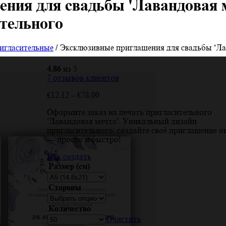
ния для свадьбы 'Лавандовая 
тельного
игласительные
/ Эксклюзивные приглашения для свадьбы ‘Ла
4.86
из 5
7
отзывов клиентов
Диапазон
€
12.12
–
€
78.00
цен:
Оформите заказ на печать пригласительного
€12.12
‘Лавандовая мечта’. Уникальный дизайн
–
пригласительного, создайте своё приглашение о
€78.00
— просто и быстро!
Как создать
Размер (см)
Стороны
Количество
Очистить