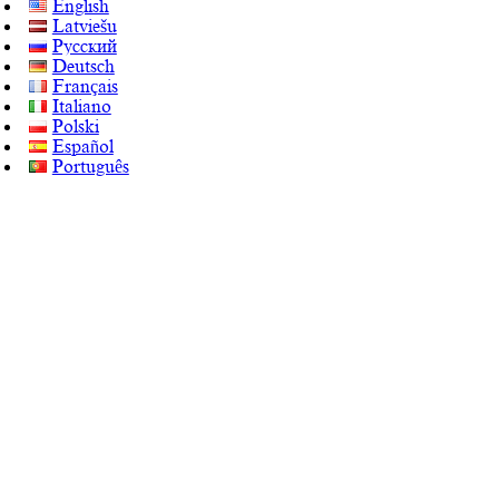
English
Latviešu
Русский
Deutsch
Français
Italiano
Polski
Español
Português