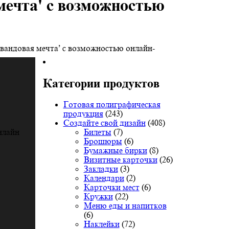
мечта' с возможностью
вандовая мечта’ с возможностью онлайн-
Категории продуктов
Готовая полиграфическая
продукция
(243)
Создайте свой дизайн
(408)
Билеты
(7)
нлайн
Брошюры
(6)
Бумажные бирки
(8)
Визитные карточки
(26)
Закладки
(3)
Календари
(2)
Карточки мест
(6)
Кружки
(22)
Меню еды и напитков
(6)
Наклейки
(72)