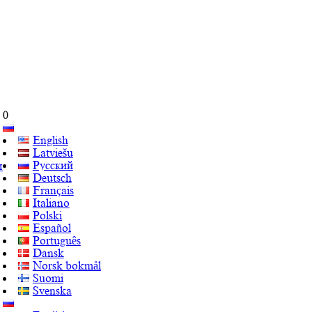
0
English
Latviešu
Русский
ы
Deutsch
Français
Italiano
Polski
Español
Português
Dansk
Norsk bokmål
Suomi
Svenska