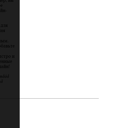
ер, вы
ое
йн-
 для
ния
мым.
обавьте
ыстро и
венные
лайн!
ожете
же