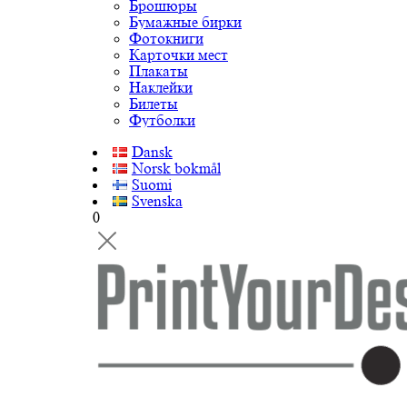
Брошюры
Бумажные бирки
Фотокниги
Карточки мест
Плакаты
Наклейки
Билеты
Футболки
Dansk
Norsk bokmål
Suomi
Svenska
0