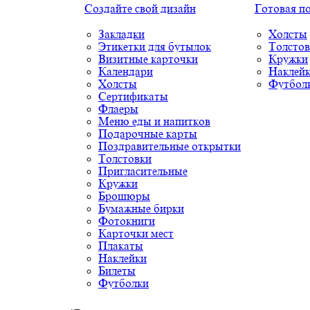
Создайте свой дизайн
Готовая п
Закладки
Холсты
Этикетки для бутылок
Толстов
Визитные карточки
Кружки
Календари
Наклей
Холсты
Футбол
Сертификаты
Флаеры
Меню еды и напитков
Подарочные карты
Поздравительные открытки
Толстовки
Пригласительные
Кружки
Брошюры
Бумажные бирки
Фотокниги
Карточки мест
Плакаты
Наклейки
Билеты
Футболки