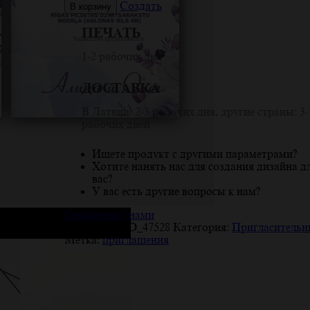
Количество
Создать
В корзину
товара
Эксклюзивные
ПЕЧАТЬ
приглашения
для
1-2 рабочих дня
свадьбы
'Лавандовая
ДОСТАВКА
мечта'
с
В Латвии: 2-3 рабочих дня, другие страны: 3-
возможностью
рабочих дней
онлайн-
печати
пригласительного
Ищете продукт с другими параметрами?
Хотите нанять нас для создания дизайна д
вас?
У вас есть другие вопросы к нам?
Свяжитесь с нами
Артикул:
PYD_47528
Категория:
Пригласительн
Метка:
приглашения
Описание
Детали
Отзывы (7)
Описание