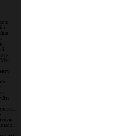
ию в
айн
айна
ь
и
ой
дать
. Мы
енту.
айн-
т
те
уйте
и
шрифты.
е
латную
сивых