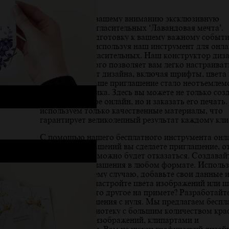
Представляем вашему вниманию эксклюзивную
коллекцию пригласительных ‘Лавандовая мечта’.
Превратите подготовку к вашему важному событ
удовольствие, используя наш инструмент для онл
создания пригласительных. Наш конструктор диз
пригласительного позволяет вам легко настраиват
каждый элемент дизайна, включая шрифты, цвета 
текст, чтобы ваше приглашение стало неотъемлем
частью праздника. Здесь вы можете не только соз
пригласительное онлайн, но и заказать его печать
используем только качественные материалы, что
гарантирует великолепный результат каждому кли
С помощью нашего бесплатного инструмента онл
дизайна приглашений вы сделаете приглашение, о
которого невозможно будет отказаться. Создавай
красивые приглашения в любом формате. Использ
шаблон по своему случаю, добавьте свои данные 
информацию, настройте цвета изображений или 
У вас есть что-то другое на примете? Разработайт
дизайн приглашения с нуля. Мы предлагаем бесп
стоковую библиотеку с большим количеством кра
фотографий и изображений, клипартами и