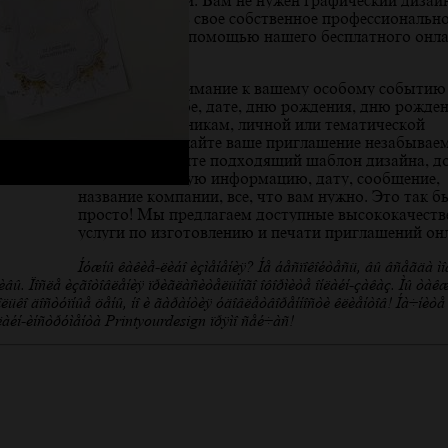
иллюстрациями. Вам не нужен графический дизайн
можете сделать свое собственное профессиональн
приглашение с помощью нашего бесплатного онла
инструмента.
Привлеките внимание к вашему особому событию
бизнеса, свадьбе, дате, дню рождения, дню рожде
ребенка, праздникам, личной или тематической
вечеринке, сделайте ваше приглашение незабывае
Просто выберите подходящий шаблон дизайна, д
свою контактную информацию, дату, сообщение,
название компании, все, что вам нужно. Это так б
просто! Мы предлагаем доступные высококачест
услуги по изготовлению и печати приглашений он
Нужны какие-либо изменения? Не беспокойтесь, вы всегда м
ивы. После изготовления пригласительного оформите онлайн-заказ. Мы так
лько доступные цены, но и гарантия удовлетворенности клиентов! Начните
лайн-инструмента Printyourdesign прямо сейчас!