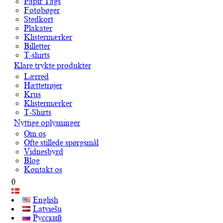
Papir Tags
Fotobøger
Stedkort
Plakater
Klistermærker
Billetter
T-shirts
Klare trykte produkter
Lærred
Hættetrøjer
Krus
Klistermærker
T-Shirts
Nyttige oplysninger
Om os
Ofte stillede spørgsmål
Vidnesbyrd
Blog
Kontakt os
0
English
Latviešu
Русский