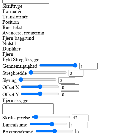
Skrifttype
Formatér
Transformér
Position
Buet tekst
Avanceret redigering
Fjern baggrund
Nulstil
Dupliker
Fjern
Fyld
Streg
Skygge
Gennemsigtighed
Stregbredde
Sløring
Offset X
Offset Y
Fjern skygge
Skriftstørrelse
Linjeafstand
Bogstavafstand