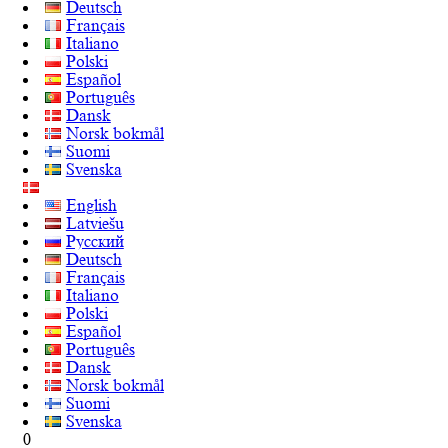
Deutsch
Français
Italiano
Polski
Español
Português
Dansk
Norsk bokmål
Suomi
Svenska
English
Latviešu
Русский
Deutsch
Français
Italiano
Polski
Español
Português
Dansk
Norsk bokmål
Suomi
Svenska
0