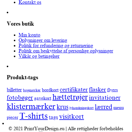
Kontakt os
Vores butik
Min konto
Oplysninger om levering
Politik for refundering og returnering
Politik om beskyttelse af personlige oplysninger
Vilkår og betingelser
Produkt-tags
certifikater
flasker
billetter
bordkort
flyers
bogmærker
hættetrøjer
fotobøger
invitationer
gavekort
klistermærker
lærred
krus
menu
lykønskningskort
T-shirts
visitkort
tags
pjecer
© 2021 PrintYourDesign.eu | Alle rettigheder forbeholdes