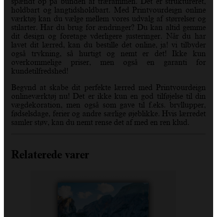
spændt op på bunden af trærammen. Det er struktureret,
holdbart og langtidsholdbart. Med Printyourdeign online
værktøj kan du vælge mellem vores udvalg af størrelser og
stilarter. Har du brug for ændringer? Du kan altid gemme
dit design og foretage yderligere justeringer. Når du har
lavet dit lærred, kan du bestille det online, ja! vi tilbyder
også trykning, så hurtigt og nemt er det! Ikke kun
overkommelige priser, men også en garanti for
kundetilfredshed!
Begynd at skabe dit perfekte lærred med Printyourdeign
onlineværktøj nu! Det er ikke kun en god tilføjelse til din
vægdekoration, men også som gave til f.eks. bryllupper,
fødselsdage, ferier og andre særlige øjeblikke. Hvis lærredet
samler støv, kan du nemt rense det af med en ren klud.
Relaterede varer