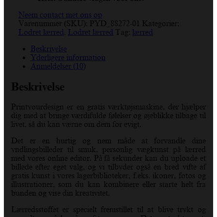
Neem contact met ons op
Varenummer (SKU):
PYD_88272-01
Kategorier:
Lodret lærred
,
Lodret lærred
Tag:
lærred
Beskrivelse
Yderligere information
Anmeldelser (10)
Beskrivelse
Printyourdesign er en gratis værktøjsmaskine, der hjælper
dig med at bringe værdifulde følelser og øjeblikke tilbage til
livet, så du kan værne om dem for evigt.
Det er en hurtig og nem måde at forvandle dine
yndlingsbilleder til smuk, personlig vægkunst på lærred
med vores online editor. På få sekunder kan du uploade et
billede efter eget valg, og vi tilbyder også en bred vifte af
gratis kunst i vores lagerbiblioteker, f.eks. ikoner, fotos og
illustrationer, som du kan kombinere eller starte helt fra
bunden og vise din kreativitet.
Lærredsstoffet er specielt fremstillet til at blive trykt og