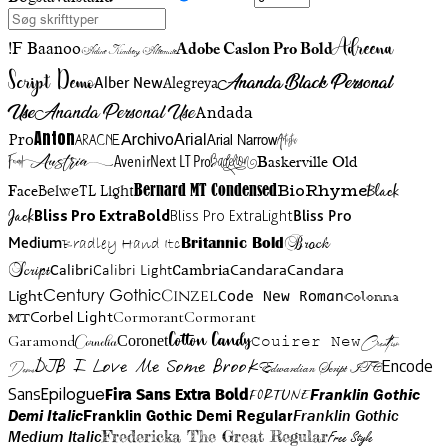
Adreena
!F Baanoo
Adobe Caslon Pro Bold
Adine Kirnberg Alternate
Script Demo
Ananda Black Personal
Alegreya
Alber New
Use
Ananda Personal Use
Andada
Anton
Arial Narrow
Artistic
Pro
Arial
Aracne
Archivo
Austria
Friend
AvenirNext LT Pro
Badelion
Baskerville Old
BioRhyme
BelweTL Light
Bernard MT Condensed
Black
Face
Jack
Bliss Pro ExtraBold
Bliss Pro ExtraLight
Bliss Pro
Brock
Medium
Bradley Hand Itc
Britannic Bold
Script
Cambria
Candara
Calibri
Calibri Light
Candara
Century Gothic
Cinzel
Light
Code New Roman
Colonna
Cormorant
Cormorant
Corbel Light
MT
Cotton Candy
Garamond
Cornelia
Coronet
Couirer New
Creattion
DJB I Love Me Some Brook
Encode
Edwardian Script ITC
Demo
Sans
Franklin Gothic
Fira Sans Extra Bold
Fortune
Epilogue
Demi Italic
Franklin Gothic Demi Regular
Franklin Gothic
Medium Italic
Fredericka The Great Regular
Free Style