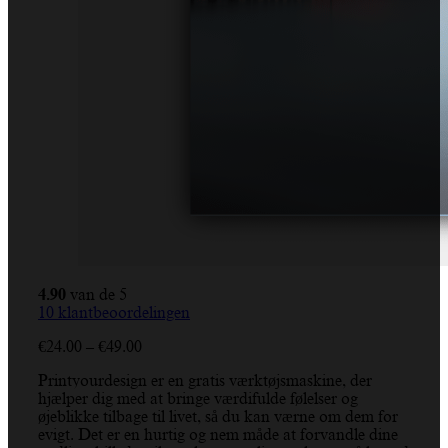
4.90
van de 5
10
klantbeoordelingen
Prisinterval:
€
24.00
–
€
49.00
€24.00
Printyourdesign er en gratis værktøjsmaskine, der
til
hjælper dig med at bringe værdifulde følelser og
€49.00
øjeblikke tilbage til livet, så du kan værne om dem for
evigt. Det er en hurtig og nem måde at forvandle dine