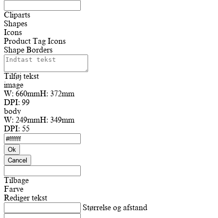
Cliparts
Shapes
Icons
Product Tag Icons
Shape Borders
Tilføj tekst
image
W:
660mm
H:
372mm
DPI:
99
body
W:
249mm
H:
349mm
DPI:
55
Ok
Cancel
Tilbage
Farve
Rediger tekst
Størrelse og afstand