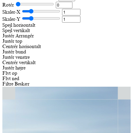
Rotér
Skaler-X
Skaler-Y
Spejl horisontalt
Spejl vertikalt
Justér
Arrangér
Justér top
Centrér horisontalt
Justér bund
Justér venstre
Centrér vertikalt
Justér højre
Flyt op
Flyt ned
Filtre
Beskær