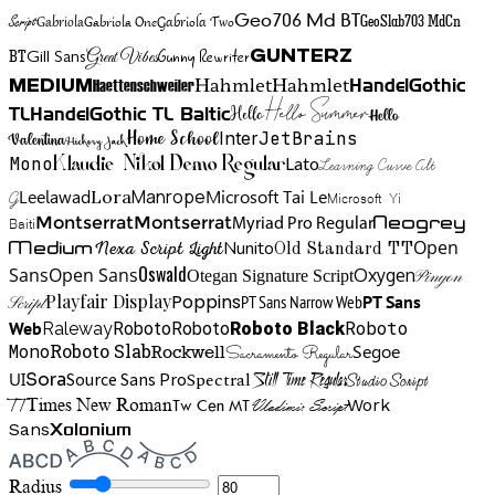
Gabriola One
Gabriola Two
Geo706 Md BT
GeoSlab703 MdCn
Script
Gabriola
BT
Gunny Rewriter
Great Vibes
Gunterz
Gill Sans
Hahmlet
Hahmlet
Haettenschweiler
HandelGothic
Medium
Hello Summer
TL
HandelGothic TL Baltic
Hello
Hello
Home School
Inter
JetBrains
Valentina
Hickory Jack
Mono
Lato
Learning Curve Alt
Klaudie Nikol Demo Regular
Manrope
Lora
Leelawad
Microsoft Tai Le
G
Microsoft Yi
Neogrey
Montserrat
Montserrat
Baiti
Myriad Pro Regular
Open
Medium
Nunito
Nexa Script Light
Old Standard TT
Oswald
Sans
Open Sans
Oxygen
Otegan Signature Script
Pinyon
Playfair Display
Poppins
PT Sans Narrow Web
PT Sans
Script
Roboto
Web
Roboto
Roboto
Roboto Black
Raleway
Mono
Roboto Slab
Segoe
Rockwell
Sacramento Regular
UI
Spectral
Sora
Source Sans Pro
Still Time Regular
Studio Script
TT
Tw Cen MT
Work
Times New Roman
Vladimir Script
Sans
Xolonium
Radius