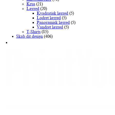
varesiden
Krus
(21)
Lærred
(20)
Kvadratisk lærred
(5)
Lodret lærred
(5)
Panoramisk lærred
(5)
Vandret lærred
(5)
T-Shirts
(85)
Skab dit design
(406)