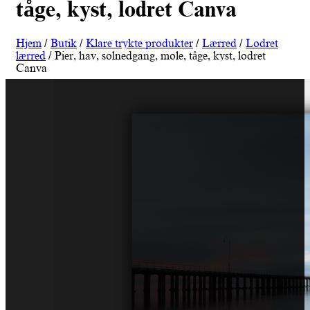
tåge, kyst, lodret Canva
Hjem
/
Butik
/
Klare trykte produkter
/
Lærred
/
Lodret
lærred
/ Pier, hav, solnedgang, mole, tåge, kyst, lodret
Canva