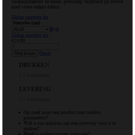
yndlingsbilleder til smuk, personlig vægkunst på lærred
med vores online editor.
Sådan opretter du
Størrelse (cm)
Ryd
Sådan opretter du
€
24.00
Pier,
hav,
Opret
Tilføj til kurv
solnedgang,
mole,
DRUKKEN
tåge,
kyst,
1-2 werkdagen
lodret
Canva
LEVERING
antal
2-7 werkdagen
Op zoek naar een product met andere
parameters?
Wilt u ons inhuren om een ontwerp voor u te
maken?
Heeft u andere vragen voor ons?