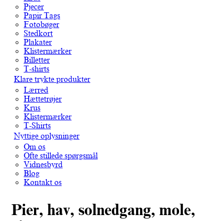
Pjecer
Papir Tags
Fotobøger
Stedkort
Plakater
Klistermærker
Billetter
T-shirts
Klare trykte produkter
Lærred
Hættetrøjer
Krus
Klistermærker
T-Shirts
Nyttige oplysninger
Om os
Ofte stillede spørgsmål
Vidnesbyrd
Blog
Kontakt os
Pier, hav, solnedgang, mole,