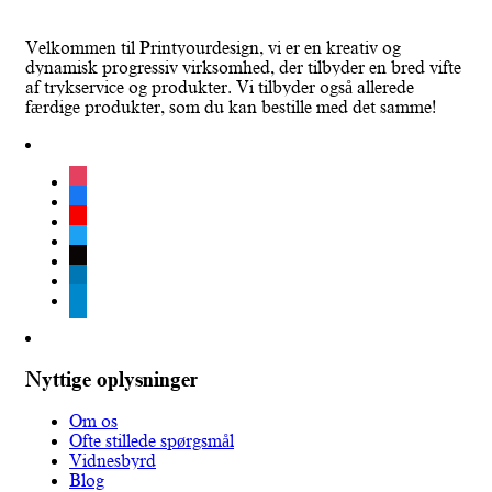
Velkommen til Printyourdesign, vi er en kreativ og
dynamisk progressiv virksomhed, der tilbyder en bred vifte
af trykservice og produkter. Vi tilbyder også allerede
færdige produkter, som du kan bestille med det samme!
instagram
facebook
youtube
twitter
tiktok
linkedin
telegram
Nyttige oplysninger
Om os
Ofte stillede spørgsmål
Vidnesbyrd
Blog