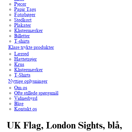
Pjecer
Papir Tags
Fotobøger
Stedkort
Plakater
Klistermærker
Billetter
T-shirts
Klare trykte produkter
Lærred
Hættetrøjer
Krus
Klistermærker
T-Shirts
Nyttige oplysninger
Om os
Ofte stillede spørgsmål
Vidnesbyrd
Blog
Kontakt os
UK Flag, London Sights, blå,