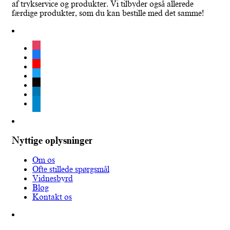
af trykservice og produkter. Vi tilbyder også allerede
færdige produkter, som du kan bestille med det samme!
instagram
facebook
youtube
twitter
tiktok
linkedin
telegram
Nyttige oplysninger
Om os
Ofte stillede spørgsmål
Vidnesbyrd
Blog
Kontakt os