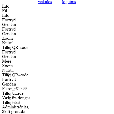
Info
Fil
Info
Fortryd
Gendan
Fortryd
Gendan
Zoom
Nulstil
Tilføj QR-kode
Fortryd
Gendan
Mere
Zoom
Nulstil
Tilføj QR-kode
Fortryd
Gendan
Færdig
€
40.99
Tilføj billede
Vælg fra designs
Tilføj tekst
Administrér lag
Skift produkt