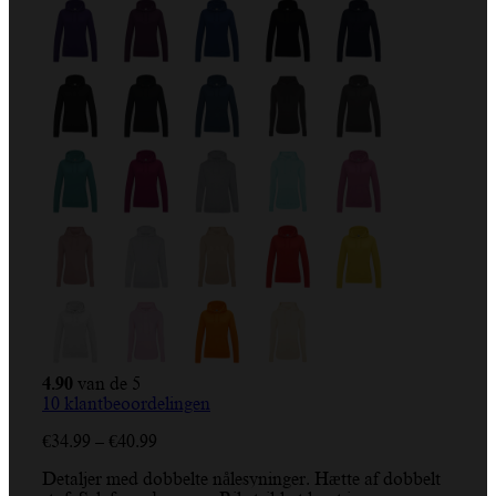
4.90
van de 5
10
klantbeoordelingen
Prisinterval:
€
34.99
–
€
40.99
€34.99
Detaljer med dobbelte nålesyninger. Hætte af dobbelt
til