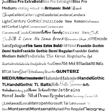
Jack
Bliss Pro ExtraBold
Bliss Pro ExtraLight
Bliss Pro
Brock
Medium
Bradley Hand Itc
Britannic Bold
Script
Cambria
Candara
Calibri
Calibri Light
Candara
Century Gothic
Cinzel
Light
Code New Roman
Colonna
Cormorant
Cormorant
Corbel Light
MT
Cotton Candy
Garamond
Cornelia
Coronet
Couirer New
Creattion
DJB I Love Me Some Brook
Encode
Edwardian Script ITC
Demo
Sans
Franklin Gothic
Fira Sans Extra Bold
Fortune
Epilogue
Demi Italic
Franklin Gothic Demi Regular
Franklin Gothic
Medium Italic
Fredericka The Great Regular
Free Style
Gabriola One
Gabriola Two
Geo706 Md BT
GeoSlab703 MdCn
Script
Gabriola
BT
Gunny Rewriter
Great Vibes
Gunterz
Gill Sans
Hahmlet
Hahmlet
Haettenschweiler
HandelGothic
Medium
Hello Summer
TL
HandelGothic TL Baltic
Hello
Hello
Home School
Inter
JetBrains
Valentina
Hickory Jack
Mono
Lato
Learning Curve Alt
Klaudie Nikol Demo Regular
Manrope
Lora
Leelawad
Microsoft Tai Le
G
Microsoft Yi
Neogrey
Montserrat
Montserrat
Baiti
Myriad Pro Regular