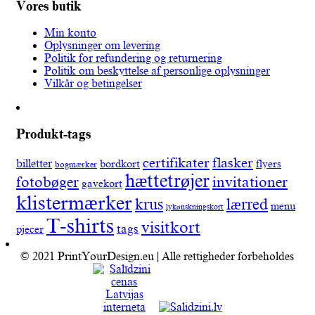
Vores butik
Min konto
Oplysninger om levering
Politik for refundering og returnering
Politik om beskyttelse af personlige oplysninger
Vilkår og betingelser
Produkt-tags
certifikater
flasker
billetter
bordkort
flyers
bogmærker
hættetrøjer
fotobøger
invitationer
gavekort
klistermærker
lærred
krus
menu
lykønskningskort
T-shirts
visitkort
tags
pjecer
© 2021 PrintYourDesign.eu | Alle rettigheder forbeholdes