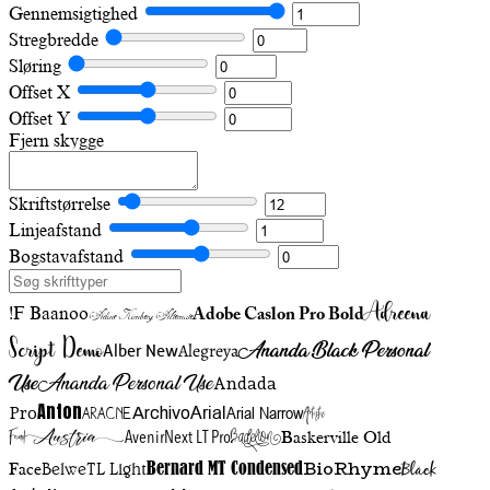
Gennemsigtighed
Stregbredde
Sløring
Offset X
Offset Y
Fjern skygge
Skriftstørrelse
Linjeafstand
Bogstavafstand
Adreena
!F Baanoo
Adobe Caslon Pro Bold
Adine Kirnberg Alternate
Script Demo
Ananda Black Personal
Alegreya
Alber New
Use
Ananda Personal Use
Andada
Anton
Arial Narrow
Artistic
Pro
Arial
Aracne
Archivo
Austria
Friend
AvenirNext LT Pro
Badelion
Baskerville Old
BioRhyme
BelweTL Light
Bernard MT Condensed
Black
Face