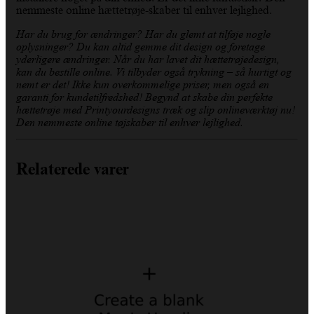
nemmeste online hættetrøje-skaber til enhver lejlighed.
Har du brug for ændringer? Har du glemt at tilføje nogle
oplysninger? Du kan altid gemme dit design og foretage
yderligere ændringer. Når du har lavet dit hættetrøjedesign,
kan du bestille online. Vi tilbyder også trykning – så hurtigt og
nemt er det! Ikke kun overkommelige priser, men også en
garanti for kundetilfredshed! Begynd at skabe din perfekte
hættetrøje med Printyourdesigns træk og slip onlineværktøj nu!
Den nemmeste online tøjskaber til enhver lejlighed.
Relaterede varer