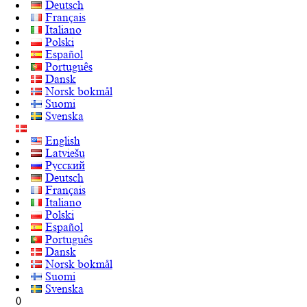
Deutsch
Français
Italiano
Polski
Español
Português
Dansk
Norsk bokmål
Suomi
Svenska
English
Latviešu
Русский
Deutsch
Français
Italiano
Polski
Español
Português
Dansk
Norsk bokmål
Suomi
Svenska
0