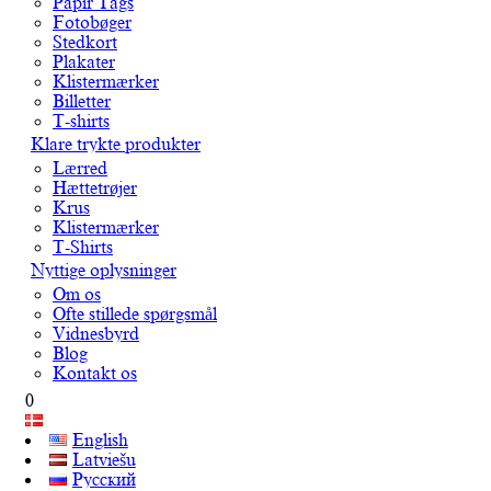
Papir Tags
Fotobøger
Stedkort
Plakater
Klistermærker
Billetter
T-shirts
Klare trykte produkter
Lærred
Hættetrøjer
Krus
Klistermærker
T-Shirts
Nyttige oplysninger
Om os
Ofte stillede spørgsmål
Vidnesbyrd
Blog
Kontakt os
0
English
Latviešu
Русский