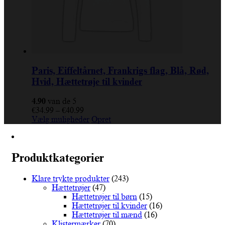
Paris, Eiffeltårnet, Frankrigs flag, Blå, Rød,
Hvid, Hættetrøje til kvinder
4.90
van de 5
Prisinterval:
€
34.99
–
€
40.99
€34.99
Dette
Vælg muligheder
Opret
til
vare
€40.99
har
flere
varianter.
Produktkategorier
Mulighederne
kan
Klare trykte produkter
(243)
vælges
Hættetrøjer
(47)
på
Hættetrøjer til børn
(15)
varesiden
Hættetrøjer til kvinder
(16)
Hættetrøjer til mænd
(16)
Klistermærker
(70)