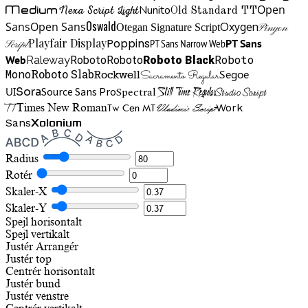
Open
Medium
Nunito
Nexa Script Light
Old Standard TT
Oswald
Sans
Open Sans
Oxygen
Otegan Signature Script
Pinyon
Playfair Display
Poppins
PT Sans Narrow Web
PT Sans
Script
Roboto
Web
Roboto
Roboto
Roboto Black
Raleway
Mono
Roboto Slab
Segoe
Rockwell
Sacramento Regular
UI
Spectral
Sora
Source Sans Pro
Still Time Regular
Studio Script
TT
Tw Cen MT
Work
Times New Roman
Vladimir Script
Sans
Xolonium
Radius
Rotér
Skaler-X
Skaler-Y
Spejl horisontalt
Spejl vertikalt
Justér
Arrangér
Justér top
Centrér horisontalt
Justér bund
Justér venstre