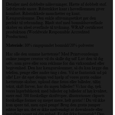
Detaljer med dobbelte nålesyninger. Hætte af dobbelt stof.
Selvfarvede snore. Ribstrikket kant i hovedlommen giver
komfort. Ribstrikkede manchetter og kant.
Kængurulomme. Den enkle afrivningsetiket gør den
perfekt til rebranding. Blødt stof med bomuldsoverflade
skaber en ideel overflade til trykning. WRAP-certificeret
produktion (Worldwide Responsible Accredited
Production).
Materiale:
80% ringspundet bomuld/20% polyester
Har alle den samme hættetrøje? Med Printyourdesign
online jumper creator vil du skille dig ud! Lav den til dig
selv, som gave eller som reklame for din virksomhed eller
begivenhed. Den har kængurulommer, så du kan lægge din
telefon, penge eller andre ting i den. Vil se fantastisk ud på
alle! Lav dit eget design ved hjælp af vores gratis online
hættetrøje-skaber, upload dine fotos eller billeder, tilføj
tekst, skift farver, har du ingen billeder? Vi har dig, tjek
vores lagerbibliotek med billeder og billeder af høj kvalitet,
mere end 700 forskellige skrifttyper, illustrationer cliparts
forskellige former og meget mere, helt gratis! ! Du vil ikke
kun spare tid, men også penge! Brug den gratis jumper
editor lige nu, det er ikke nødvendigt at downloade eller
installere noget på din enhed. Er det ikke fantastisk? Den