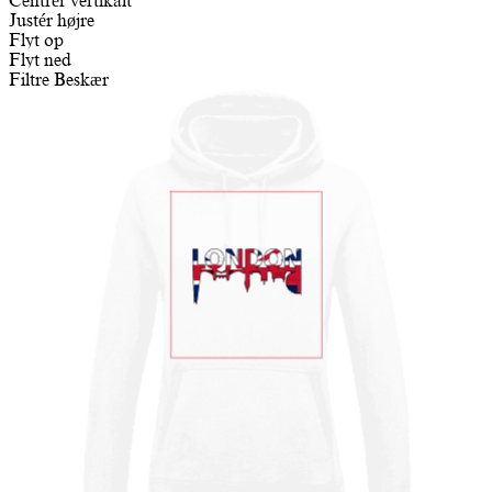
Centrér vertikalt
Justér højre
Flyt op
Flyt ned
Filtre
Beskær