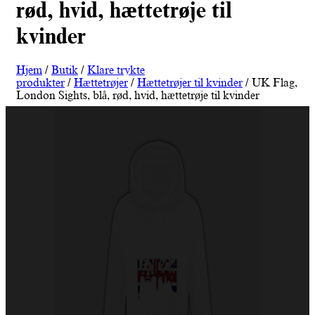
rød, hvid, hættetrøje til
kvinder
Hjem
/
Butik
/
Klare trykte
produkter
/
Hættetrøjer
/
Hættetrøjer til kvinder
/ UK Flag,
London Sights, blå, rød, hvid, hættetrøje til kvinder