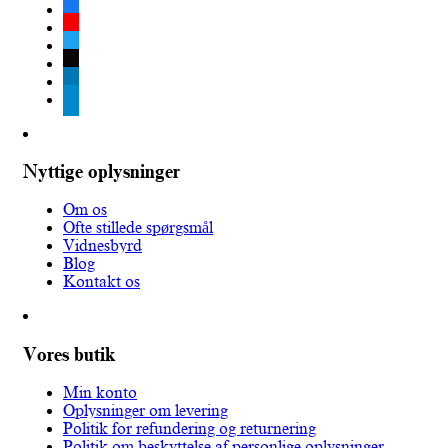
facebook
youtube
twitter
tiktok
linkedin
telegram
Nyttige oplysninger
Om os
Ofte stillede spørgsmål
Vidnesbyrd
Blog
Kontakt os
Vores butik
Min konto
Oplysninger om levering
Politik for refundering og returnering
Politik om beskyttelse af personlige oplysninger