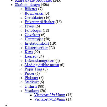
Klare trykte produkter
(243)
vælges
Skab dit design
(406)
på
Billetter
(7)
varesiden
Bogmærker
(3)
Certifikater
(16)
Etiketter til flasker
(16)
Flyers
(6)
Fotobøger
(18)
Gavekort
(6)
Hættetrøjer
(50)
Invitationskort
(19)
Klistermærker
(72)
Krus
(22)
Lærred
(24)
Lykønskningskort
(2)
Mad og drikke menu
(6)
Papir Tags
(8)
Pjecer
(6)
Plakater
(5)
Stedkort
(6)
T-shirts
(88)
Visitkort
(26)
Visitkort 85x55mm
(13)
Visitkort 90x50mm
(13)