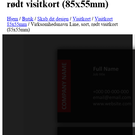
rødt visitkort (85x55mm)
Hjem
/
Butik
/
Skab dit design
/
Visitkort
/
Visitkort
85x55mm
/ Virksomhedsnavn Line, sort, rødt visitkort
(85x55mm)