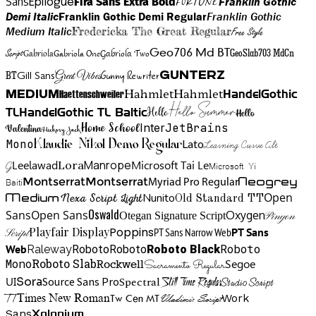
Sans
Franklin Gothic
Fira Sans Extra Bold
Fortune
Epilogue
Demi Italic
Franklin Gothic Demi Regular
Franklin Gothic
Medium Italic
Fredericka The Great Regular
Free Style
Gabriola One
Gabriola Two
Geo706 Md BT
GeoSlab703 MdCn
Script
Gabriola
BT
Gunny Rewriter
Great Vibes
Gunterz
Gill Sans
Hahmlet
Hahmlet
Haettenschweiler
HandelGothic
Medium
Hello Summer
TL
HandelGothic TL Baltic
Hello
Hello
Home School
Inter
JetBrains
Valentina
Hickory Jack
Mono
Lato
Learning Curve Alt
Klaudie Nikol Demo Regular
Manrope
Lora
Leelawad
Microsoft Tai Le
G
Microsoft Yi
Neogrey
Montserrat
Montserrat
Baiti
Myriad Pro Regular
Open
Medium
Nunito
Nexa Script Light
Old Standard TT
Oswald
Sans
Open Sans
Oxygen
Otegan Signature Script
Pinyon
Playfair Display
Poppins
PT Sans Narrow Web
PT Sans
Script
Roboto
Web
Roboto
Roboto
Roboto Black
Raleway
Mono
Roboto Slab
Segoe
Rockwell
Sacramento Regular
UI
Spectral
Sora
Source Sans Pro
Still Time Regular
Studio Script
TT
Tw Cen MT
Work
Times New Roman
Vladimir Script
Sans
Xolonium