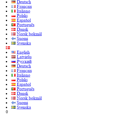
Deutsch
Français
Italiano
Polski
Español
Português
Dansk
Norsk bokmål
Suomi
Svenska
English
Latviešu
Русский
Deutsch
Français
Italiano
Polski
Español
Português
Dansk
Norsk bokmål
Suomi
Svenska
0