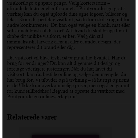
visitkortlogo og spare penge. Vælg kortets form –
afrundede hjørner eller firkantet. I Printyourdesign gratis
værktøj kan du også uploade dine egne logoer, billeder og
tekst. Skab dit perfekte visitkort, så du kan skille dig ud fra
andre konkurrenter. Du kan også vælge en blank, mat eller
soft-touch finish til dit kort! Alt, hvad du skal bruge for at
skabe dit unikke visitkort, er her. Vælg din stil –
minimalistisk, farverig elegant eller et andet design, der
repræsenterer dit brand eller dig.
Dit visitkort vil blive trykt på papir af høj kvalitet. Har du
brug for ændringer? Du kan altid gemme dit design og
foretage yderligere justeringer. Når du har lavet dit
visitkort, kan du bestille online og vælge den mængde, du
har brug for. Vi tilbyder også trykning – så hurtigt og nemt
er det! Ikke kun overkommelige priser, men også en garanti
for kundetilfredshed! Begynd at oprette dit visitkort med
Printyourdeign onlineværktøj nu!
Relaterede varer