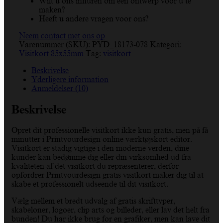
Wilt u ons inhuren om een ontwerp voor u te
maken?
Heeft u andere vragen voor ons?
Neem contact met ons op
Varenummer (SKU):
PYD_18173-078
Kategori:
Visitkort 85x55mm
Tag:
visitkort
Beskrivelse
Yderligere information
Anmeldelser (10)
Beskrivelse
Opret dit professionelle visitkort ikke kun gratis, men på få
minutter i Printyourdesign online værktøjskort editor.
Visitkort er stadig vigtige i den moderne verden, dine
kunder kan bedømme dig eller din virksomhed ud fra
kvaliteten af det visitkort du repræsenterer, derfor
opfordrer Printyourdesign gratis visitkort maker dig til at
skabe et professionelt udseende til dit visitkort.
Vælg mellem et bredt udvalg af gratis skrifttyper,
skabeloner, logoer, clip arts og billeder, eller lav det helt fra
bunden! Du har ikke brug for en grafiker, men kan lave dit