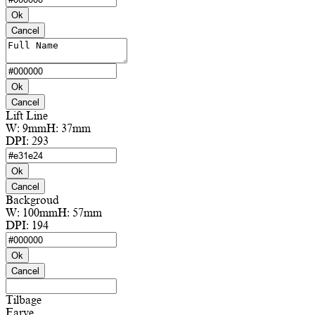
Ok
Cancel
Ok
Cancel
Lift Line
W:
9mm
H:
37mm
DPI:
293
Ok
Cancel
Backgroud
W:
100mm
H:
57mm
DPI:
194
Ok
Cancel
Tilbage
Farve