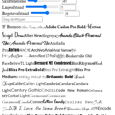
Skriftstørrelse
Linjeafstand
Bogstavafstand
Adreena
!F Baanoo
Adobe Caslon Pro Bold
Adine Kirnberg Alternate
Script Demo
Ananda Black Personal
Alegreya
Alber New
Use
Ananda Personal Use
Andada
Anton
Arial Narrow
Artistic
Pro
Arial
Aracne
Archivo
Austria
Friend
AvenirNext LT Pro
Badelion
Baskerville Old
BioRhyme
BelweTL Light
Bernard MT Condensed
Black
Face
Jack
Bliss Pro ExtraBold
Bliss Pro ExtraLight
Bliss Pro
Brock
Medium
Bradley Hand Itc
Britannic Bold
Script
Cambria
Candara
Calibri
Calibri Light
Candara
Century Gothic
Cinzel
Light
Code New Roman
Colonna
Cormorant
Cormorant
Corbel Light
MT
Cotton Candy
Garamond
Cornelia
Coronet
Couirer New
Creattion
DJB I Love Me Some Brook
Encode
Edwardian Script ITC
Demo