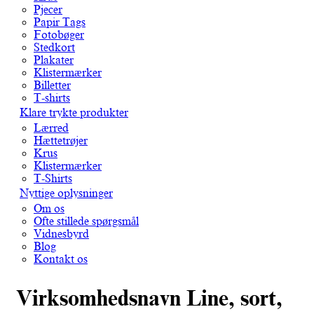
Pjecer
Papir Tags
Fotobøger
Stedkort
Plakater
Klistermærker
Billetter
T-shirts
Klare trykte produkter
Lærred
Hættetrøjer
Krus
Klistermærker
T-Shirts
Nyttige oplysninger
Om os
Ofte stillede spørgsmål
Vidnesbyrd
Blog
Kontakt os
Virksomhedsnavn Line, sort,