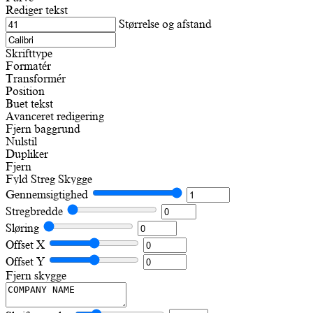
Rediger tekst
Størrelse og afstand
Skrifttype
Formatér
Transformér
Position
Buet tekst
Avanceret redigering
Fjern baggrund
Nulstil
Dupliker
Fjern
Fyld
Streg
Skygge
Gennemsigtighed
Stregbredde
Sløring
Offset X
Offset Y
Fjern skygge