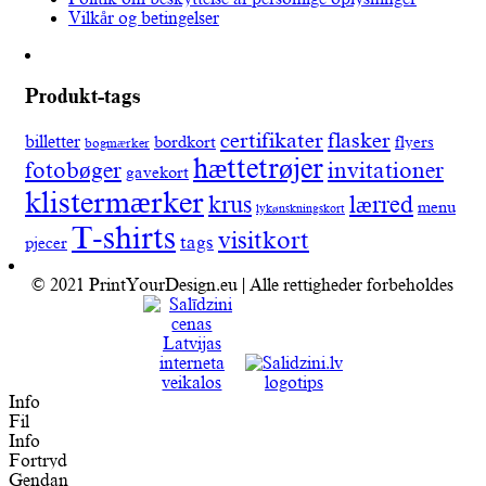
Vilkår og betingelser
Produkt-tags
certifikater
flasker
billetter
bordkort
flyers
bogmærker
hættetrøjer
fotobøger
invitationer
gavekort
klistermærker
lærred
krus
menu
lykønskningskort
T-shirts
visitkort
tags
pjecer
© 2021 PrintYourDesign.eu | Alle rettigheder forbeholdes
Info
Fil
Info
Fortryd
Gendan