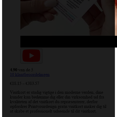
4.90
van de 5
10
klantbeoordelingen
Prisinterval:
€
18.15
–
€
383.57
€18.15
Visitkort er stadig vigtige i den moderne verden, dine
til
kunder kan bedømme dig eller din virksomhed ud fra
€383.57
kvaliteten af det visitkort du repræsenterer, derfor
opfordrer Printyourdesign gratis visitkort maker dig til
at skabe et professionelt udseende til dit visitkort.