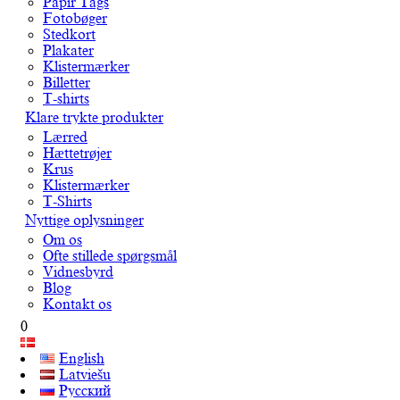
Papir Tags
Fotobøger
Stedkort
Plakater
Klistermærker
Billetter
T-shirts
Klare trykte produkter
Lærred
Hættetrøjer
Krus
Klistermærker
T-Shirts
Nyttige oplysninger
Om os
Ofte stillede spørgsmål
Vidnesbyrd
Blog
Kontakt os
0
English
Latviešu
Русский