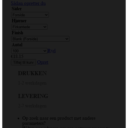
Sådan opretter du
Sider
Hjørner
Finish
Antal
Ryd
€
18.15
Opret
Tilføj til kurv
DRUKKEN
1-2 werkdagen
LEVERING
2-7 werkdagen
Op zoek naar een product met andere
parameters?