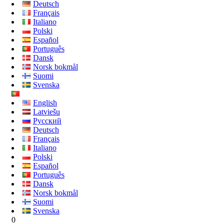
Deutsch
Français
Italiano
Polski
Español
Português
Dansk
Norsk bokmål
Suomi
Svenska
English
Latviešu
Русский
Deutsch
Français
Italiano
Polski
Español
Português
Dansk
Norsk bokmål
Suomi
Svenska
0