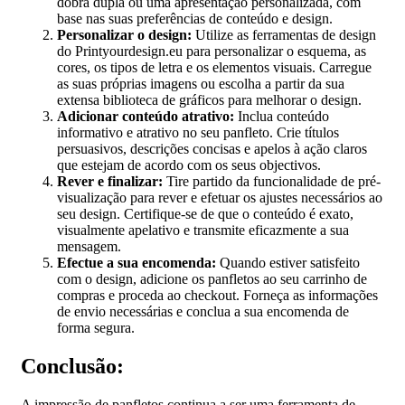
dobra dupla ou uma apresentação personalizada, com
base nas suas preferências de conteúdo e design.
Personalizar o design:
Utilize as ferramentas de design
do Printyourdesign.eu para personalizar o esquema, as
cores, os tipos de letra e os elementos visuais. Carregue
as suas próprias imagens ou escolha a partir da sua
extensa biblioteca de gráficos para melhorar o design.
Adicionar conteúdo atrativo:
Inclua conteúdo
informativo e atrativo no seu panfleto. Crie títulos
persuasivos, descrições concisas e apelos à ação claros
que estejam de acordo com os seus objectivos.
Rever e finalizar:
Tire partido da funcionalidade de pré-
visualização para rever e efetuar os ajustes necessários ao
seu design. Certifique-se de que o conteúdo é exato,
visualmente apelativo e transmite eficazmente a sua
mensagem.
Efectue a sua encomenda:
Quando estiver satisfeito
com o design, adicione os panfletos ao seu carrinho de
compras e proceda ao checkout. Forneça as informações
de envio necessárias e conclua a sua encomenda de
forma segura.
Conclusão:
A impressão de panfletos continua a ser uma ferramenta de