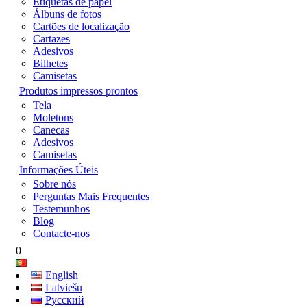
Etiquetas de papel
Álbuns de fotos
Cartões de localização
Cartazes
Adesivos
Bilhetes
Camisetas
Produtos impressos prontos
Tela
Moletons
Canecas
Adesivos
Camisetas
Informações Úteis
Sobre nós
Perguntas Mais Frequentes
Testemunhos
Blog
Contacte-nos
0
English
Latviešu
Русский