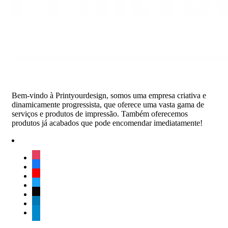
Bem-vindo à Printyourdesign, somos uma empresa criativa e
dinamicamente progressista, que oferece uma vasta gama de
serviços e produtos de impressão. Também oferecemos
produtos já acabados que pode encomendar imediatamente!
instagram
facebook
youtube
twitter
tiktok
linkedin
telegram