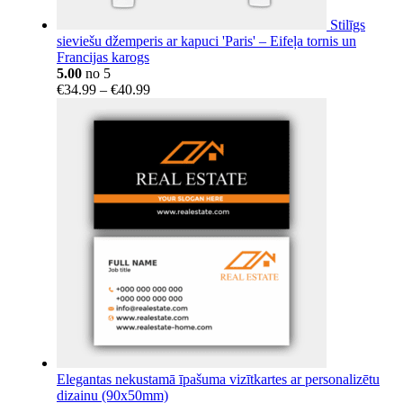
Stilīgs
sieviešu džemperis ar kapuci 'Paris' – Eifeļa tornis un
Francijas karogs
5.00
no 5
Price
€
34.99
–
€
40.99
range:
€34.99
through
€40.99
Elegantas nekustamā īpašuma vizītkartes ar personalizētu
dizainu (90x50mm)