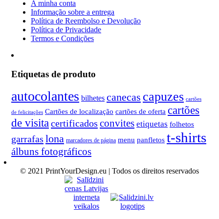
A minha conta
Informação sobre a entrega
Política de Reembolso e Devolução
Política de Privacidade
Termos e Condições
Etiquetas de produto
autocolantes
capuzes
canecas
bilhetes
cartões
cartões
Cartões de localização
cartões de oferta
de felicitações
de visita
convites
certificados
etiquetas
folhetos
t-shirts
lona
garrafas
menu
panfletos
marcadores de página
álbuns fotográficos
© 2021 PrintYourDesign.eu | Todos os direitos reservados