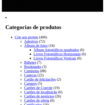
4.90
de 5
Price
€
26.20
–
€
75.00
This
range:
Ver opções
Criar
product
€26.20
has
through
multiple
€75.00
variants.
Categorias de produtos
The
options
Crie seu projeto
(406)
may
Adesivos
(72)
be
Álbuns de fotos
(18)
chosen
Álbuns fotográficos quadrados
(6)
on
Livros Fotográficos Horizontais
(6)
the
Livros Fotográficos Verticais
(6)
product
Bilhetes
(7)
page
Bookmarks
(3)
Camisetas
(88)
Canecas
(22)
Cartão de felicitações
(2)
Cartazes
(5)
Cartões de Convite
(19)
Cartões de localização
(6)
Cartões de negócios
(26)
Cartões de oferta
(6)
Certificados
(16)