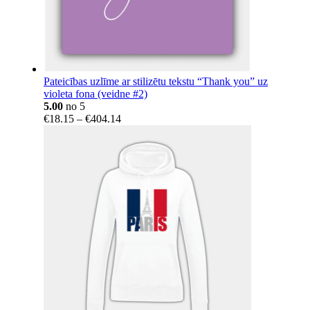
Pateicības uzlīme ar stilizētu tekstu “Thank you” uz
violeta fona (veidne #2)
5.00
no 5
Price
€
18.15
–
€
404.14
range:
€18.15
through
€404.14