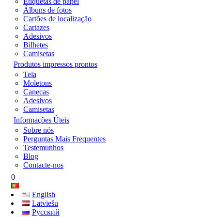
Etiquetas de papel
Álbuns de fotos
Cartões de localização
Cartazes
Adesivos
Bilhetes
Camisetas
Produtos impressos prontos
Tela
Moletons
Canecas
Adesivos
Camisetas
Informações Úteis
Sobre nós
Perguntas Mais Frequentes
Testemunhos
Blog
Contacte-nos
0
English
Latviešu
Русский