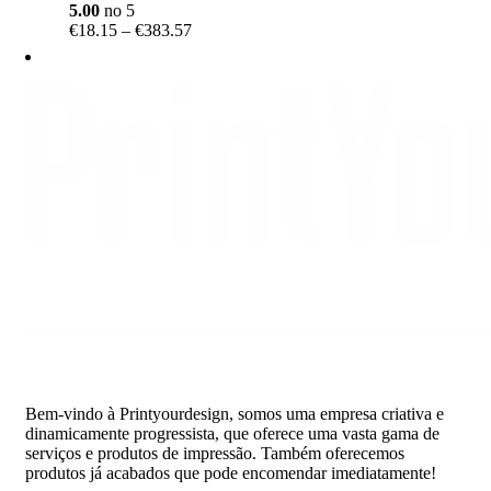
5.00
no 5
Price
€
18.15
–
€
383.57
range:
€18.15
through
€383.57
Bem-vindo à Printyourdesign, somos uma empresa criativa e
dinamicamente progressista, que oferece uma vasta gama de
serviços e produtos de impressão. Também oferecemos
produtos já acabados que pode encomendar imediatamente!