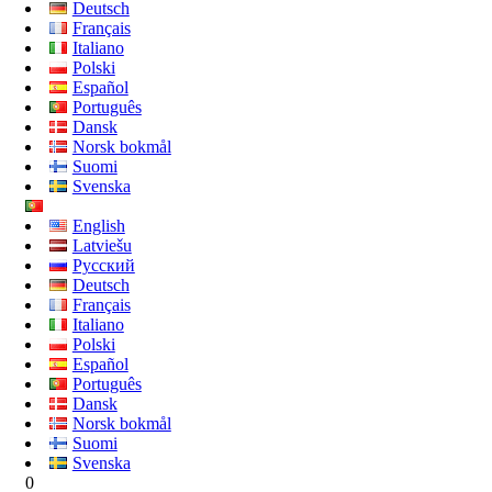
Deutsch
Français
Italiano
Polski
Español
Português
Dansk
Norsk bokmål
Suomi
Svenska
English
Latviešu
Русский
Deutsch
Français
Italiano
Polski
Español
Português
Dansk
Norsk bokmål
Suomi
Svenska
0