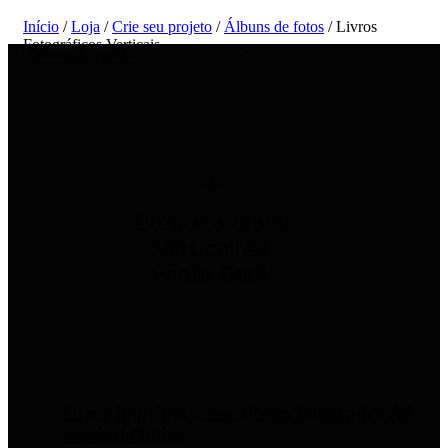
Início
/
Loja
/
Crie seu projeto
/
Álbuns de fotos
/ Livros
Fotográficos Verticais
Crie e imprima o seu álbum fotográfico A4
Vertical Online