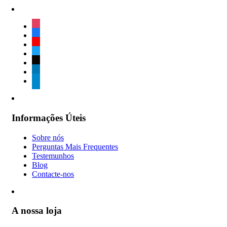
instagram
facebook
youtube
twitter
tiktok
linkedin
telegram
Informações Úteis
Sobre nós
Perguntas Mais Frequentes
Testemunhos
Blog
Contacte-nos
A nossa loja