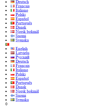
Deutsch
Français
Italiano
Polski
Español
Português
Dansk
Norsk bokmål
Suomi
Svenska
English
Latviešu
Русский
Deutsch
Français
Italiano
Polski
Español
Português
Dansk
Norsk bokmål
Suomi
Svenska
0