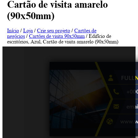
Cartão de visita amarelo
(90x50mm)
Início
/
Loja
/
Crie seu projeto
/
Cartões de
negócios
/
Cartões de visita 90x50mm
/ Edifício de
escritórios, Azul, Cartão de visita amarelo (90x50mm)