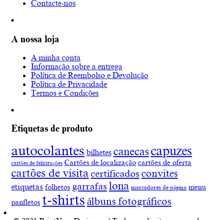
Contacte-nos
A nossa loja
A minha conta
Informação sobre a entrega
Política de Reembolso e Devolução
Política de Privacidade
Termos e Condições
Etiquetas de produto
autocolantes
capuzes
canecas
bilhetes
Cartões de localização
cartões de oferta
cartões de felicitações
cartões de visita
convites
certificados
lona
garrafas
etiquetas
folhetos
menu
marcadores de página
t-shirts
álbuns fotográficos
panfletos