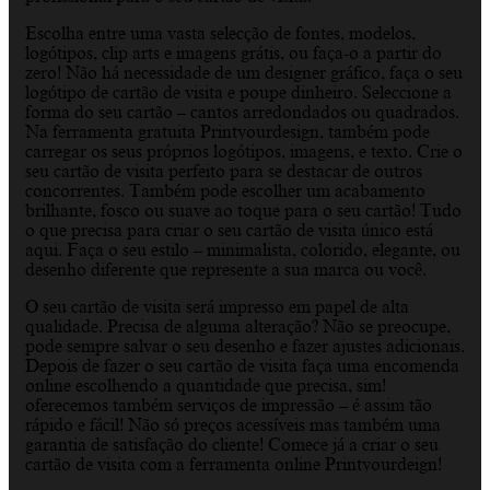
Escolha entre uma vasta selecção de fontes, modelos,
logótipos, clip arts e imagens grátis, ou faça-o a partir do
zero! Não há necessidade de um designer gráfico, faça o seu
logótipo de cartão de visita e poupe dinheiro. Seleccione a
forma do seu cartão – cantos arredondados ou quadrados.
Na ferramenta gratuita Printyourdesign, também pode
carregar os seus próprios logótipos, imagens, e texto. Crie o
seu cartão de visita perfeito para se destacar de outros
concorrentes. Também pode escolher um acabamento
brilhante, fosco ou suave ao toque para o seu cartão! Tudo
o que precisa para criar o seu cartão de visita único está
aqui. Faça o seu estilo – minimalista, colorido, elegante, ou
desenho diferente que represente a sua marca ou você.
O seu cartão de visita será impresso em papel de alta
qualidade. Precisa de alguma alteração? Não se preocupe,
pode sempre salvar o seu desenho e fazer ajustes adicionais.
Depois de fazer o seu cartão de visita faça uma encomenda
online escolhendo a quantidade que precisa, sim!
oferecemos também serviços de impressão – é assim tão
rápido e fácil! Não só preços acessíveis mas também uma
garantia de satisfação do cliente! Comece já a criar o seu
cartão de visita com a ferramenta online Printyourdeign!