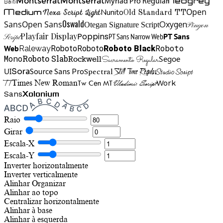
Neogrey
Montserrat
Montserrat
Baiti
Myriad Pro Regular
Open
Medium
Nunito
Nexa Script Light
Old Standard TT
Oswald
Sans
Open Sans
Oxygen
Otegan Signature Script
Pinyon
Playfair Display
Poppins
PT Sans Narrow Web
PT Sans
Script
Roboto
Web
Roboto
Roboto
Roboto Black
Raleway
Mono
Roboto Slab
Segoe
Rockwell
Sacramento Regular
UI
Spectral
Sora
Source Sans Pro
Still Time Regular
Studio Script
TT
Tw Cen MT
Work
Times New Roman
Vladimir Script
Sans
Xolonium
Raio
Girar
Escala-X
Escala-Y
Inverter horizontalmente
Inverter verticalmente
Alinhar
Organizar
Alinhar ao topo
Centralizar horizontalmente
Alinhar à base
Alinhar à esquerda