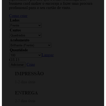
business card maker o encoraja a fazer uma procura
profissional para o seu cartão de visita.
Como criar
Lados
Cantos
Acabamento
Quantidade
Limpar
€
18.15
Criar
Adicionar
IMPRESSÃO
1-2 dias úteis
ENTREGA
2-7 dias úteis