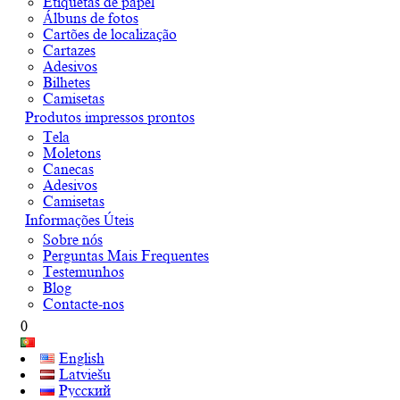
Etiquetas de papel
Álbuns de fotos
Cartões de localização
Cartazes
Adesivos
Bilhetes
Camisetas
Produtos impressos prontos
Tela
Moletons
Canecas
Adesivos
Camisetas
Informações Úteis
Sobre nós
Perguntas Mais Frequentes
Testemunhos
Blog
Contacte-nos
0
English
Latviešu
Русский