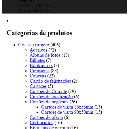
4.90
de 5
Price
€
18.15
–
€
383.57
This
range:
Ver opções
Criar
product
€18.15
has
through
multiple
€383.57
variants.
Categorias de produtos
The
options
Crie seu projeto
(406)
may
Adesivos
(72)
be
Álbuns de fotos
(18)
chosen
Bilhetes
(7)
on
Bookmarks
(3)
the
Camisetas
(88)
product
Canecas
(22)
page
Cartão de felicitações
(2)
Cartazes
(5)
Cartões de Convite
(19)
Cartões de localização
(6)
Cartões de negócios
(26)
Cartões de visita 85x55mm
(13)
Cartões de visita 90x50mm
(13)
Cartões de oferta
(6)
Certificados
(16)
Etiquetas de garrafa
(16)