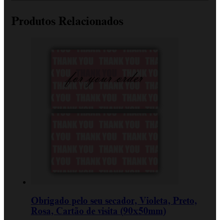
Produtos Relacionados
Obrigado pelo seu secador, Violeta, Preto,
Rosa, Cartão de visita (90x50mm)