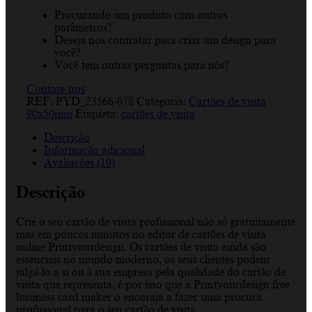
Procurando um produto com outros
parâmetros?
Deseja nos contratar para criar um design para
você?
Você tem outras perguntas para nós?
Contate-nos
REF:
PYD_23566-078
Categoria:
Cartões de visita
90x50mm
Etiqueta:
cartões de visita
Descrição
Informação adicional
Avaliações (10)
Descrição
Crie o seu cartão de visita profissional não só gratuitamente
mas em poucos minutos no editor de cartões de visita
online Printyourdesign. Os cartões de visita ainda são
essenciais no mundo moderno, os seus clientes podem
julgá-lo a si ou à sua empresa pela qualidade do cartão de
visita que representa, é por isso que a Printyourdesign free
business card maker o encoraja a fazer uma procura
profissional para o seu cartão de visita.