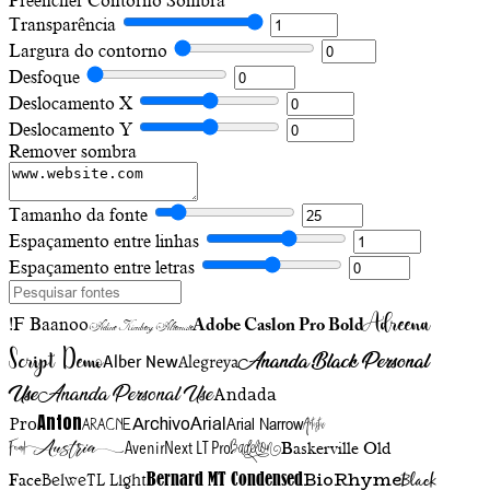
Preencher
Contorno
Sombra
Transparência
Largura do contorno
Desfoque
Deslocamento X
Deslocamento Y
Remover sombra
Tamanho da fonte
Espaçamento entre linhas
Espaçamento entre letras
Adreena
!F Baanoo
Adobe Caslon Pro Bold
Adine Kirnberg Alternate
Script Demo
Ananda Black Personal
Alegreya
Alber New
Use
Ananda Personal Use
Andada
Anton
Arial Narrow
Artistic
Pro
Arial
Aracne
Archivo
Austria
Friend
AvenirNext LT Pro
Badelion
Baskerville Old
BioRhyme
BelweTL Light
Bernard MT Condensed
Black
Face