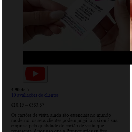
4.90
de 5
10
avaliações de clientes
Price
€
18.15
–
€
383.57
range:
Os cartões de visita ainda são essenciais no mundo
€18.15
moderno, os seus clientes podem julgá-lo a si ou à sua
through
empresa pela qualidade do cartão de visita que
€383.57
representa, é por isso que a Printyourdesign free