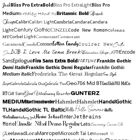
Jack
Bliss Pro ExtraBold
Bliss Pro ExtraLight
Bliss Pro
Brock
Medium
Bradley Hand Itc
Britannic Bold
Script
Cambria
Candara
Calibri
Calibri Light
Candara
Century Gothic
Cinzel
Light
Code New Roman
Colonna
Cormorant
Cormorant
Corbel Light
MT
Cotton Candy
Garamond
Cornelia
Coronet
Couirer New
Creattion
DJB I Love Me Some Brook
Encode
Edwardian Script ITC
Demo
Sans
Franklin Gothic
Fira Sans Extra Bold
Fortune
Epilogue
Demi Italic
Franklin Gothic Demi Regular
Franklin Gothic
Medium Italic
Fredericka The Great Regular
Free Style
Gabriola One
Gabriola Two
Geo706 Md BT
GeoSlab703 MdCn
Script
Gabriola
BT
Gunny Rewriter
Great Vibes
Gunterz
Gill Sans
Hahmlet
Hahmlet
Haettenschweiler
HandelGothic
Medium
Hello Summer
TL
HandelGothic TL Baltic
Hello
Hello
Home School
Inter
JetBrains
Valentina
Hickory Jack
Mono
Lato
Learning Curve Alt
Klaudie Nikol Demo Regular
Manrope
Lora
Leelawad
Microsoft Tai Le
G
Microsoft Yi