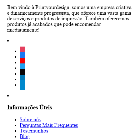
Bem-vindo à Printyourdesign, somos uma empresa criativa
e dinamicamente progressista, que oferece uma vasta gama
de serviços e produtos de impressão. Também oferecemos
produtos já acabados que pode encomendar
imediatamente!
instagram
facebook
youtube
twitter
tiktok
linkedin
telegram
Informações Úteis
Sobre nós
Perguntas Mais Frequentes
Testemunhos
Blog