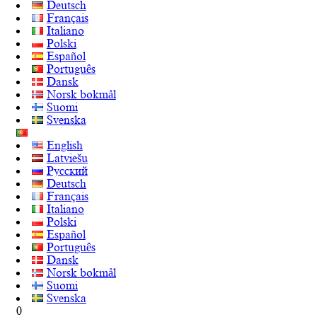
Deutsch
Français
Italiano
Polski
Español
Português
Dansk
Norsk bokmål
Suomi
Svenska
English
Latviešu
Русский
Deutsch
Français
Italiano
Polski
Español
Português
Dansk
Norsk bokmål
Suomi
Svenska
0