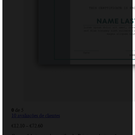
0
de 5
10
avaliações de clientes
Price
€
12.10
–
€
72.60
range: