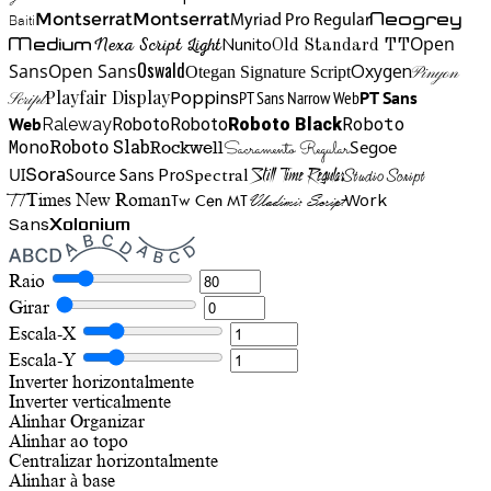
Neogrey
Montserrat
Montserrat
Baiti
Myriad Pro Regular
Open
Medium
Nunito
Nexa Script Light
Old Standard TT
Oswald
Sans
Open Sans
Oxygen
Otegan Signature Script
Pinyon
Playfair Display
Poppins
PT Sans Narrow Web
PT Sans
Script
Roboto
Web
Roboto
Roboto
Roboto Black
Raleway
Mono
Roboto Slab
Segoe
Rockwell
Sacramento Regular
UI
Spectral
Sora
Source Sans Pro
Still Time Regular
Studio Script
TT
Tw Cen MT
Work
Times New Roman
Vladimir Script
Sans
Xolonium
Raio
Girar
Escala-X
Escala-Y
Inverter horizontalmente
Inverter verticalmente
Alinhar
Organizar
Alinhar ao topo
Centralizar horizontalmente
Alinhar à base