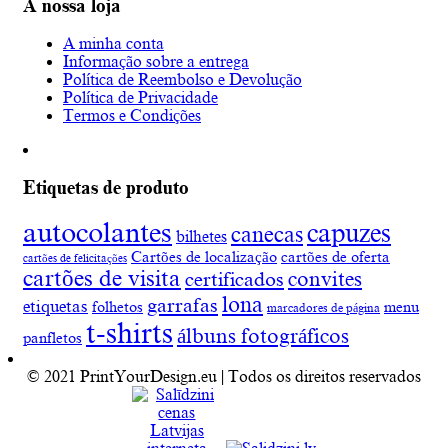
A nossa loja
A minha conta
Informação sobre a entrega
Política de Reembolso e Devolução
Política de Privacidade
Termos e Condições
Etiquetas de produto
autocolantes
capuzes
canecas
bilhetes
Cartões de localização
cartões de oferta
cartões de felicitações
cartões de visita
convites
certificados
lona
garrafas
etiquetas
folhetos
menu
marcadores de página
t-shirts
álbuns fotográficos
panfletos
© 2021 PrintYourDesign.eu | Todos os direitos reservados