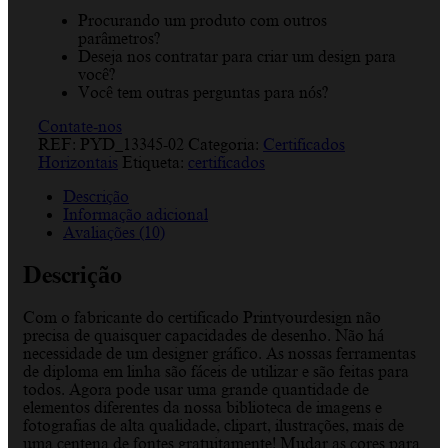
Procurando um produto com outros
parâmetros?
Deseja nos contratar para criar um design para
você?
Você tem outras perguntas para nós?
Contate-nos
REF:
PYD_13345-02
Categoria:
Certificados
Horizontais
Etiqueta:
certificados
Descrição
Informação adicional
Avaliações (10)
Descrição
Com o fabricante do certificado Printyourdesign não
precisa de quaisquer capacidades de desenho. Não há
necessidade de um designer gráfico. As nossas ferramentas
de diploma em linha são fáceis de utilizar e são feitas para
todos. Agora pode usar uma grande quantidade de
elementos diferentes da nossa biblioteca de imagens e
fotografias de alta qualidade, clipart, ilustrações, mais de
uma centena de fontes gratuitamente! Mudar as cores para