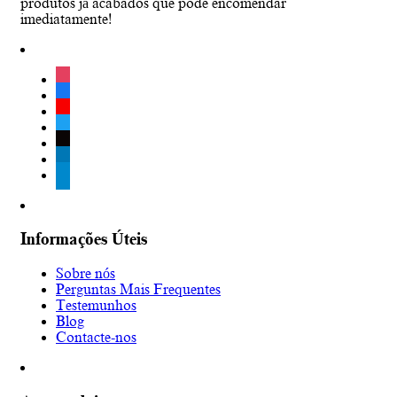
produtos já acabados que pode encomendar
imediatamente!
instagram
facebook
youtube
twitter
tiktok
linkedin
telegram
Informações Úteis
Sobre nós
Perguntas Mais Frequentes
Testemunhos
Blog
Contacte-nos