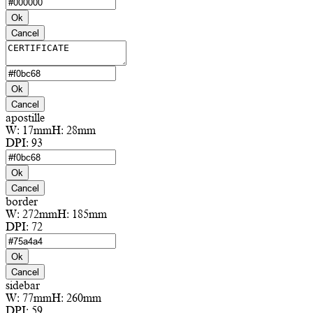
Ok
Cancel
Ok
Cancel
apostille
W:
17mm
H:
28mm
DPI:
93
Ok
Cancel
border
W:
272mm
H:
185mm
DPI:
72
Ok
Cancel
sidebar
W:
77mm
H:
260mm
DPI:
59