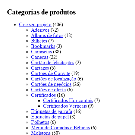
multiple
€72.60
variants.
Categorias de produtos
The
options
Crie seu projeto
(406)
may
Adesivos
(72)
be
Álbuns de fotos
(18)
chosen
Bilhetes
(7)
on
Bookmarks
(3)
the
Camisetas
(88)
product
Canecas
(22)
page
Cartão de felicitações
(2)
Cartazes
(5)
Cartões de Convite
(19)
Cartões de localização
(6)
Cartões de negócios
(26)
Cartões de oferta
(6)
Certificados
(16)
Certificados Horizontais
(7)
Certificados Verticais
(9)
Etiquetas de garrafa
(16)
Etiquetas de papel
(8)
Folhetos
(6)
Menu de Comidas e Bebidas
(6)
Moletons
(50)