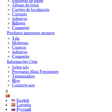
Etiquetas de papel
Álbuns de fotos
Cartões de localização
Cartazes
Adesivos
Bilhetes
Camisetas
Produtos impressos prontos
Tela
Moletons
Canecas
Adesivos
Camisetas
Informações Úteis
Sobre nós
Perguntas Mais Frequentes
Testemunhos
Blog
Contacte-nos
0
English
Latviešu
Русский