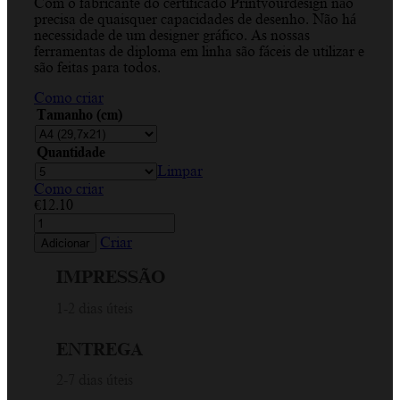
Com o fabricante do certificado Printyourdesign não
€12.10
precisa de quaisquer capacidades de desenho. Não há
through
necessidade de um designer gráfico. As nossas
€72.60
ferramentas de diploma em linha são fáceis de utilizar e
são feitas para todos.
Como criar
Tamanho (cm)
Quantidade
Limpar
Como criar
€
12.10
Quantidade
de
Criar
Adicionar
Apostila,
Barra
IMPRESSÃO
lateral,
Borda,
1-2 dias úteis
Branco,
Azul,
ENTREGA
Amarelo,
Certificado
2-7 dias úteis
Horizontal