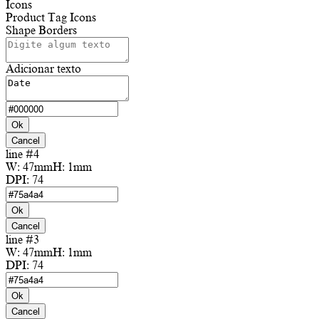
Icons
Product Tag Icons
Shape Borders
Adicionar texto
Ok
Cancel
line #4
W:
47mm
H:
1mm
DPI:
74
Ok
Cancel
line #3
W:
47mm
H:
1mm
DPI:
74
Ok
Cancel