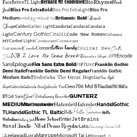
BioRhyme
BelweTL Light
Bernard MT Condensed
Black
Face
Jack
Bliss Pro ExtraBold
Bliss Pro ExtraLight
Bliss Pro
Brock
Medium
Bradley Hand Itc
Britannic Bold
Script
Cambria
Candara
Calibri
Calibri Light
Candara
Century Gothic
Cinzel
Light
Code New Roman
Colonna
Cormorant
Cormorant
Corbel Light
MT
Cotton Candy
Garamond
Cornelia
Coronet
Couirer New
Creattion
DJB I Love Me Some Brook
Encode
Edwardian Script ITC
Demo
Sans
Franklin Gothic
Fira Sans Extra Bold
Fortune
Epilogue
Demi Italic
Franklin Gothic Demi Regular
Franklin Gothic
Medium Italic
Fredericka The Great Regular
Free Style
Gabriola One
Gabriola Two
Geo706 Md BT
GeoSlab703 MdCn
Script
Gabriola
BT
Gunny Rewriter
Great Vibes
Gunterz
Gill Sans
Hahmlet
Hahmlet
Haettenschweiler
HandelGothic
Medium
Hello Summer
TL
HandelGothic TL Baltic
Hello
Hello
Home School
Inter
JetBrains
Valentina
Hickory Jack
Mono
Lato
Learning Curve Alt
Klaudie Nikol Demo Regular
Manrope
Lora
Leelawad
Microsoft Tai Le
G
Microsoft Yi