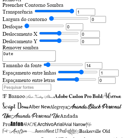
Preencher
Contorno
Sombra
Transparência
Largura do contorno
Desfoque
Deslocamento X
Deslocamento Y
Remover sombra
Tamanho da fonte
Espaçamento entre linhas
Espaçamento entre letras
Adreena
!F Baanoo
Adobe Caslon Pro Bold
Adine Kirnberg Alternate
Script Demo
Ananda Black Personal
Alegreya
Alber New
Use
Ananda Personal Use
Andada
Anton
Arial Narrow
Artistic
Pro
Arial
Aracne
Archivo
Austria
Friend
AvenirNext LT Pro
Badelion
Baskerville Old