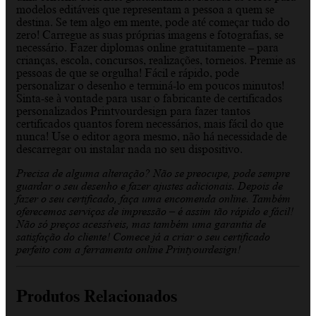
modelos editáveis que representam a pessoa a quem se
destina. Se tem algo em mente, pode até começar tudo do
zero! Carregue as suas próprias imagens e fotografias, se
necessário. Fazer diplomas online gratuitamente – para
crianças, escola, concursos, realizações, torneios. Premie as
pessoas de que se orgulha! Fácil e rápido, pode
personalizar o desenho e terminá-lo em poucos minutos!
Sinta-se à vontade para usar o fabricante de certificados
personalizados Printyourdesign para fazer tantos
certificados quantos forem necessários, mais fácil do que
nunca! Use o editor agora mesmo, não há necessidade de
descarregar ou instalar nada no seu dispositivo.
Precisa de alguma alteração? Não se preocupe, pode sempre
guardar o seu desenho e fazer ajustes adicionais. Depois de
fazer o seu certificado, faça uma encomenda online. Também
oferecemos serviços de impressão – é assim tão rápido e fácil!
Não só preços acessíveis, mas também uma garantia de
satisfação do cliente! Comece já a criar o seu certificado
perfeito com a ferramenta online Printyourdesign!
Produtos Relacionados