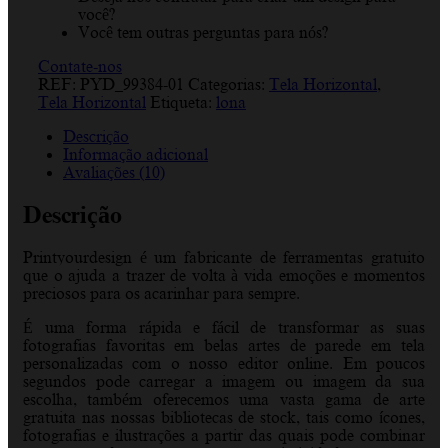
você?
Você tem outras perguntas para nós?
Contate-nos
REF:
PYD_99384-01
Categorias:
Tela Horizontal
,
Tela Horizontal
Etiqueta:
lona
Descrição
Informação adicional
Avaliações (10)
Descrição
Printyourdesign é um fabricante de ferramentas gratuito
que o ajuda a trazer de volta à vida emoções e momentos
preciosos para os acarinhar para sempre.
É uma forma rápida e fácil de transformar as suas
fotografias favoritas em belas artes de parede em tela
personalizadas com o nosso editor online. Em poucos
segundos pode carregar a imagem ou imagem da sua
escolha, também oferecemos uma vasta gama de arte
gratuita nas nossas bibliotecas de stock, tais como ícones,
fotografias e ilustrações a partir das quais pode combinar