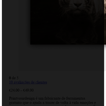
0
de 5
10
avaliações de clientes
Price
€
24.00
–
€
49.00
range:
Printyourdesign é um fabricante de ferramentas
€24.00
gratuito que o ajuda a trazer de volta à vida emoções e
through