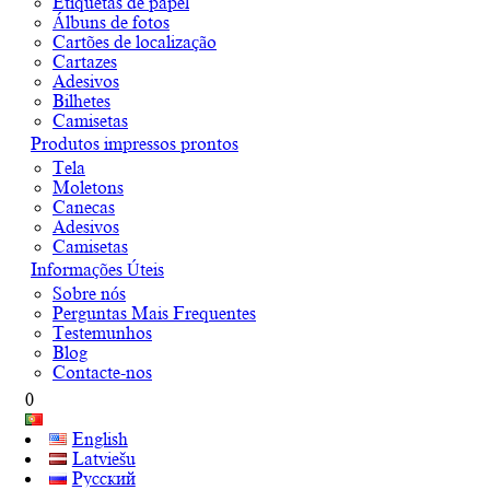
Etiquetas de papel
Álbuns de fotos
Cartões de localização
Cartazes
Adesivos
Bilhetes
Camisetas
Produtos impressos prontos
Tela
Moletons
Canecas
Adesivos
Camisetas
Informações Úteis
Sobre nós
Perguntas Mais Frequentes
Testemunhos
Blog
Contacte-nos
0
English
Latviešu
Русский