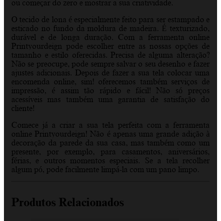
ou começar do zero e mostrar a sua criatividade.
O tecido de lona é especialmente feito para ser estampado e
esticado no fundo da moldura de madeira. É texturizado,
durável e de longa duração. Com a ferramenta online
Printyourdeign pode escolher entre as nossas opções de
tamanho e estilo oferecidas. Precisa de alguma alteração?
Não se preocupe, pode sempre salvar o seu desenho e fazer
ajustes adicionais. Depois de fazer a sua tela colocar uma
encomenda online, sim! oferecemos também serviços de
impressão, é assim tão rápido e fácil! Não só preços
acessíveis mas também uma garantia de satisfação do
cliente!
Comece já a criar a sua tela perfeita com a ferramenta
online Printyourdeign! Não é apenas uma grande adição à
decoração da parede da sua casa, mas também como um
presente, por exemplo, para casamentos, aniversários,
férias, e outros momentos especiais. Se a tela recolher
algum pó, pode facilmente limpá-la com um pano limpo.
Produtos Relacionados