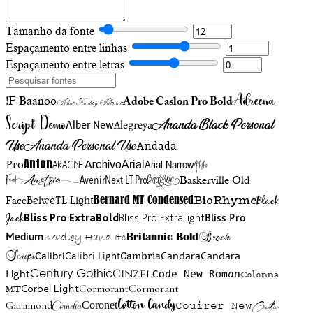
Tamanho da fonte
Espaçamento entre linhas
Espaçamento entre letras
Adreena
!F Baanoo
Adobe Caslon Pro Bold
Adine Kirnberg Alternate
Script Demo
Ananda Black Personal
Alegreya
Alber New
Use
Ananda Personal Use
Andada
Anton
Arial Narrow
Artistic
Pro
Arial
Aracne
Archivo
Austria
Friend
AvenirNext LT Pro
Badelion
Baskerville Old
BioRhyme
BelweTL Light
Bernard MT Condensed
Black
Face
Jack
Bliss Pro ExtraBold
Bliss Pro ExtraLight
Bliss Pro
Brock
Medium
Bradley Hand Itc
Britannic Bold
Script
Cambria
Candara
Calibri
Calibri Light
Candara
Century Gothic
Cinzel
Light
Code New Roman
Colonna
Cormorant
Cormorant
Corbel Light
MT
Cotton Candy
Garamond
Cornelia
Coronet
Couirer New
Creattion