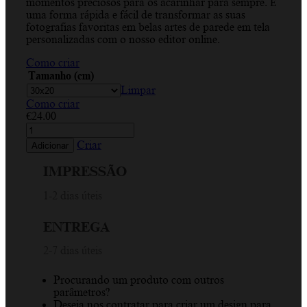
momentos preciosos para os acarinhar para sempre. É
€49.00
uma forma rápida e fácil de transformar as suas
fotografias favoritas em belas artes de parede em tela
personalizadas com o nosso editor online.
Como criar
Tamanho (cm)
Limpar
Como criar
€
24.00
Quantidade
de
Criar
Adicionar
Tigre,
Vida
IMPRESSÃO
Selvagem,
Animal,
1-2 dias úteis
Predador
Canva
ENTREGA
Horizontal
2-7 dias úteis
Procurando um produto com outros
parâmetros?
Deseja nos contratar para criar um design para