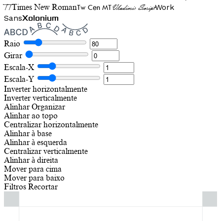
TT
Tw Cen MT
Work
Times New Roman
Vladimir Script
Sans
Xolonium
Raio
Girar
Escala-X
Escala-Y
Inverter horizontalmente
Inverter verticalmente
Alinhar
Organizar
Alinhar ao topo
Centralizar horizontalmente
Alinhar à base
Alinhar à esquerda
Centralizar verticalmente
Alinhar à direita
Mover para cima
Mover para baixo
Filtros
Recortar