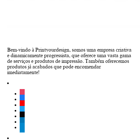
Bem-vindo à Printyourdesign, somos uma empresa criativa
e dinamicamente progressista, que oferece uma vasta gama
de serviços e produtos de impressão. Também oferecemos
produtos já acabados que pode encomendar
imediatamente!
instagram
facebook
youtube
twitter
tiktok
linkedin
telegram