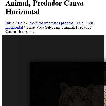
Animal, Predador Canva
Horizontal
Início
/
Loja
/
Produtos impressos prontos
/
Tela
/
Tela
Horizontal
/ Tigre, Vida Selvagem, Animal, Predador
Canva Horizontal