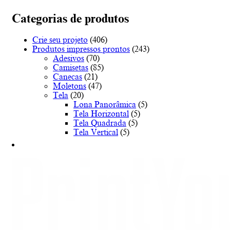
multiple
€48.00
variants.
Categorias de produtos
The
options
Crie seu projeto
(406)
may
Produtos impressos prontos
(243)
be
Adesivos
(70)
chosen
Camisetas
(85)
on
Canecas
(21)
the
Moletons
(47)
product
Tela
(20)
page
Lona Panorâmica
(5)
Tela Horizontal
(5)
Tela Quadrada
(5)
Tela Vertical
(5)