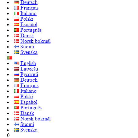
Deutsch
Français
Italiano
Polski
Español
Português
Dansk
Norsk bokmål
Suomi
Svenska
English
Latviešu
Русский
Deutsch
Français
Italiano
Polski
Español
Português
Dansk
Norsk bokmål
Suomi
Svenska
0