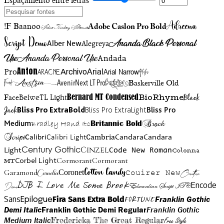
Espaçamento entre letras
Adreena
!F Baanoo
Adobe Caslon Pro Bold
Adine Kirnberg Alternate
Script Demo
Ananda Black Personal
Alegreya
Alber New
Use
Ananda Personal Use
Andada
Anton
Arial Narrow
Artistic
Pro
Arial
Aracne
Archivo
Austria
Friend
AvenirNext LT Pro
Badelion
Baskerville Old
BioRhyme
BelweTL Light
Bernard MT Condensed
Black
Face
Jack
Bliss Pro ExtraBold
Bliss Pro ExtraLight
Bliss Pro
Brock
Medium
Bradley Hand Itc
Britannic Bold
Script
Cambria
Candara
Calibri
Calibri Light
Candara
Century Gothic
Cinzel
Light
Code New Roman
Colonna
Cormorant
Cormorant
Corbel Light
MT
Cotton Candy
Garamond
Cornelia
Coronet
Couirer New
Creattion
DJB I Love Me Some Brook
Encode
Edwardian Script ITC
Demo
Sans
Franklin Gothic
Fira Sans Extra Bold
Fortune
Epilogue
Demi Italic
Franklin Gothic Demi Regular
Franklin Gothic
Medium Italic
Fredericka The Great Regular
Free Style