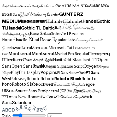
Gabriola One
Gabriola Two
Geo706 Md BT
GeoSlab703 MdCn
Script
Gabriola
BT
Gunny Rewriter
Great Vibes
Gunterz
Gill Sans
Hahmlet
Hahmlet
Haettenschweiler
HandelGothic
Medium
Hello Summer
TL
HandelGothic TL Baltic
Hello
Hello
Home School
Inter
JetBrains
Valentina
Hickory Jack
Mono
Lato
Learning Curve Alt
Klaudie Nikol Demo Regular
Manrope
Lora
Leelawad
Microsoft Tai Le
G
Microsoft Yi
Neogrey
Montserrat
Montserrat
Baiti
Myriad Pro Regular
Open
Medium
Nunito
Nexa Script Light
Old Standard TT
Oswald
Sans
Open Sans
Oxygen
Otegan Signature Script
Pinyon
Playfair Display
Poppins
PT Sans Narrow Web
PT Sans
Script
Roboto
Web
Roboto
Roboto
Roboto Black
Raleway
Mono
Roboto Slab
Segoe
Rockwell
Sacramento Regular
UI
Spectral
Sora
Source Sans Pro
Still Time Regular
Studio Script
TT
Tw Cen MT
Work
Times New Roman
Vladimir Script
Sans
Xolonium
Raio