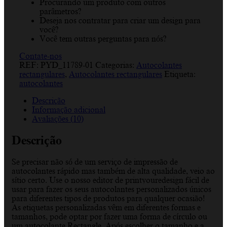
Procurando um produto com outros
parâmetros?
Deseja nos contratar para criar um design para
você?
Você tem outras perguntas para nós?
Contate-nos
REF:
PYD_11789-01
Categorias:
Autocolantes
rectangulares
,
Autocolantes rectangulares
Etiqueta:
autocolantes
Descrição
Informação adicional
Avaliações (10)
Descrição
Se precisar não só de um serviço de impressão de
autocolantes rápido mas também de alta qualidade, veio ao
sítio certo. Use o nosso editor de printyouredesign fácil de
usar para fazer os seus autocolantes personalizados únicos
para diferentes tipos de produtos para qualquer ocasião!
As etiquetas personalizadas vêm em diferentes formas e
tamanhos, pode optar por fazer uma forma de círculo ou
um autocolante Rectangle. Após escolher o tamanho e a