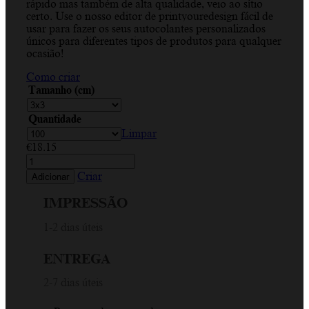
rápido mas também de alta qualidade, veio ao sítio
certo. Use o nosso editor de printyouredesign fácil de
usar para fazer os seus autocolantes personalizados
únicos para diferentes tipos de produtos para qualquer
ocasião!
Como criar
Tamanho (cm)
Quantidade
Limpar
€
18.15
Quantidade
de
Criar
Adicionar
Tem
um
IMPRESSÃO
Grande
Gosto,
1-2 dias úteis
Lilás
e
ENTREGA
Preto,
Adesivo
2-7 dias úteis
Retângulo