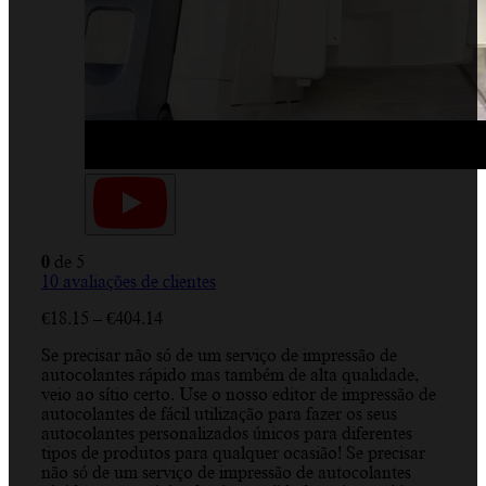
0
de 5
10
avaliações de clientes
Price
€
18.15
–
€
404.14
range:
Se precisar não só de um serviço de impressão de
€18.15
autocolantes rápido mas também de alta qualidade,
through
veio ao sítio certo. Use o nosso editor de impressão de
€404.14
autocolantes de fácil utilização para fazer os seus
autocolantes personalizados únicos para diferentes
tipos de produtos para qualquer ocasião! Se precisar
não só de um serviço de impressão de autocolantes