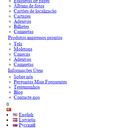
Etiquetas de papel
Álbuns de fotos
Cartões de localização
Cartazes
Adesivos
Bilhetes
Camisetas
Produtos impressos prontos
Tela
Moletons
Canecas
Adesivos
Camisetas
Informações Úteis
Sobre nós
Perguntas Mais Frequentes
Testemunhos
Blog
Contacte-nos
0
English
Latviešu
Русский