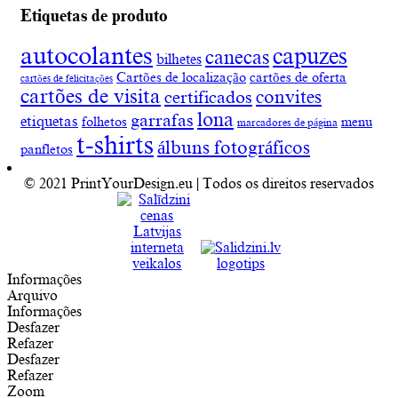
Etiquetas de produto
autocolantes
capuzes
canecas
bilhetes
Cartões de localização
cartões de oferta
cartões de felicitações
cartões de visita
convites
certificados
lona
garrafas
etiquetas
folhetos
menu
marcadores de página
t-shirts
álbuns fotográficos
panfletos
© 2021 PrintYourDesign.eu | Todos os direitos reservados
Informações
Arquivo
Informações
Desfazer
Refazer
Desfazer
Refazer
Zoom