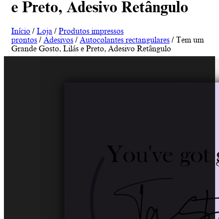
e Preto, Adesivo Retângulo
Início
/
Loja
/
Produtos impressos
prontos
/
Adesivos
/
Autocolantes rectangulares
/ Tem um
Grande Gosto, Lilás e Preto, Adesivo Retângulo