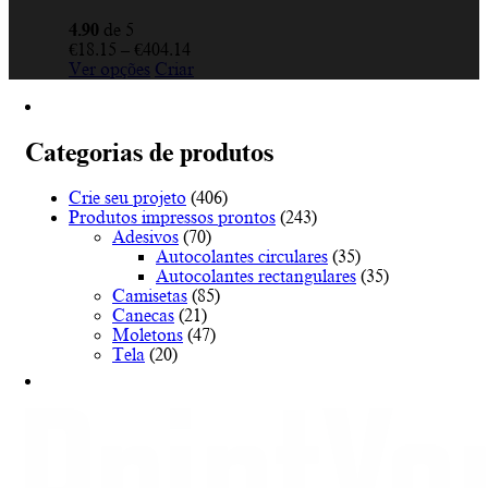
4.90
de 5
Price
€
18.15
–
€
404.14
This
range:
Ver opções
Criar
product
€18.15
has
through
multiple
€404.14
variants.
Categorias de produtos
The
options
Crie seu projeto
(406)
may
Produtos impressos prontos
(243)
be
Adesivos
(70)
chosen
Autocolantes circulares
(35)
on
Autocolantes rectangulares
(35)
the
Camisetas
(85)
product
Canecas
(21)
page
Moletons
(47)
Tela
(20)