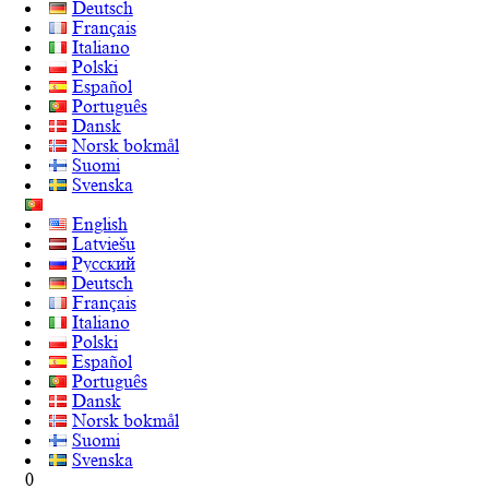
Deutsch
Français
Italiano
Polski
Español
Português
Dansk
Norsk bokmål
Suomi
Svenska
English
Latviešu
Русский
Deutsch
Français
Italiano
Polski
Español
Português
Dansk
Norsk bokmål
Suomi
Svenska
0