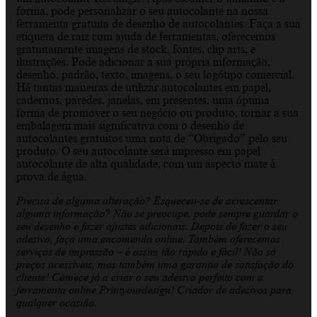
forma, pode personalizar o seu autocolante na nossa
ferramenta gratuita de desenho de autocolantes. Faça a sua
etiqueta de raiz com ajuda de ferramentas, oferecemos
gratuitamente imagens de stock, fontes, clip arts, e
ilustrações. Pode adicionar a sua própria informação,
desenho, padrão, texto, imagens, o seu logótipo comercial.
Há tantas maneiras de utilizar autocolantes em papel,
cadernos, paredes, janelas, em presentes, uma óptima
forma de promover o seu negócio ou produto, tornar a sua
embalagem mais significativa com o desenho de
autocolantes gratuitos uma nota de “Obrigado” pelo seu
produto. O seu autocolante será impresso em papel
autocolante de alta qualidade, com um aspecto mate à
prova de água.
Precisa de alguma alteração? Esqueceu-se de acrescentar
alguma informação? Não se preocupe, pode sempre guardar o
seu desenho e fazer ajustes adicionais. Depois de fazer o seu
adesivo, faça uma encomenda online. Também oferecemos
serviços de impressão – é assim tão rápido e fácil! Não só
preços acessíveis, mas também uma garantia de satisfação do
cliente! Comece já a criar o seu adesivo perfeito com a
ferramenta online Printyourdesign! Criador de adesivos para
qualquer ocasião.