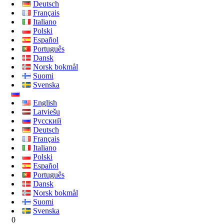
Deutsch
Français
Italiano
Polski
Español
Português
Dansk
Norsk bokmål
Suomi
Svenska
English
Latviešu
Русский
Deutsch
Français
Italiano
Polski
Español
Português
Dansk
Norsk bokmål
Suomi
Svenska
0