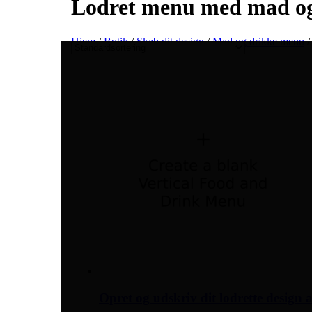
Lodret menu med mad og
Hjem
/
Butik
/
Skab dit design
/
Mad og drikke menu
/
Opret og udskriv dit lodrette design