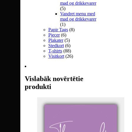
mad og drikkevarer
(5)
Vandret menu med
mad og drikkevarer
(1)
Papir Tags
(8)
Pjecer
(6)
Plakater
(5)
Stedkort
(6)
T-shirts
(88)
Visitkort
(26)
Vislabāk novērtētie
produkti