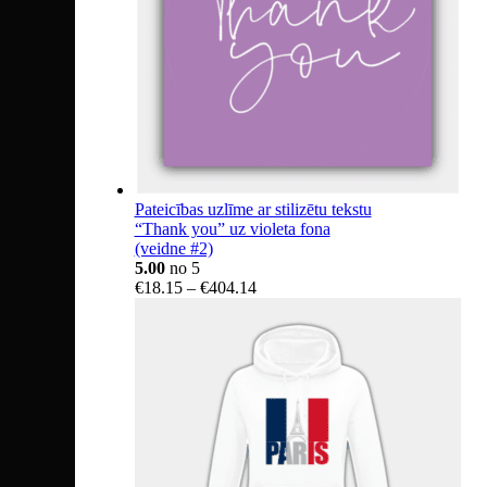
Pateicības uzlīme ar stilizētu tekstu
“Thank you” uz violeta fona
(veidne #2)
5.00
no 5
Price
€
18.15
–
€
404.14
range:
€18.15
through
€404.14