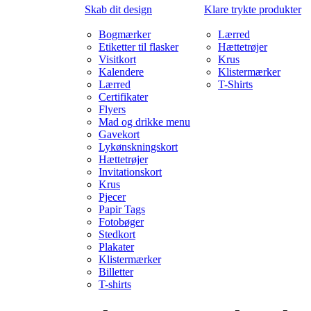
Skab dit design
Klare trykte produkter
Bogmærker
Lærred
Etiketter til flasker
Hættetrøjer
Visitkort
Krus
Kalendere
Klistermærker
Lærred
T-Shirts
Certifikater
Flyers
Mad og drikke menu
Gavekort
Lykønskningskort
Hættetrøjer
Invitationskort
Krus
Pjecer
Papir Tags
Fotobøger
Stedkort
Plakater
Klistermærker
Billetter
T-shirts