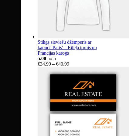
Stilīgs sieviešu džemperis ar
kapuci 'Paris' – Eifeļa tornis un
Francijas karogs
5.00
no 5
Price
€
34.99
–
€
40.99
range:
€34.99
through
€40.99