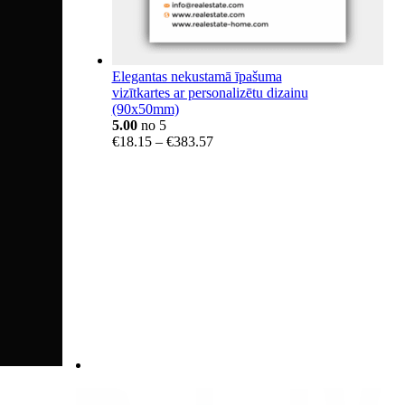
Elegantas nekustamā īpašuma
vizītkartes ar personalizētu dizainu
(90x50mm)
5.00
no 5
Price
€
18.15
–
€
383.57
range:
€18.15
through
€383.57