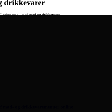
 drikkevarer
 Lodret menu med mad og drikkevarer
 af mad- og drikkevaremenuer online