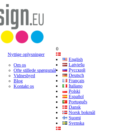
0
Nyttige oplysninger
English
Latviešu
Om os
Русский
Ofte stillede spørgsmål
Deutsch
Vidnesbyrd
Français
Blog
Italiano
Kontakt os
Polski
Español
Português
Dansk
Norsk bokmål
Suomi
Svenska