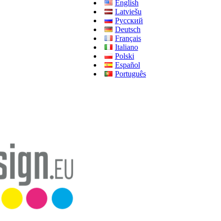
English
Latviešu
Русский
Deutsch
Français
Italiano
Polski
Español
Português