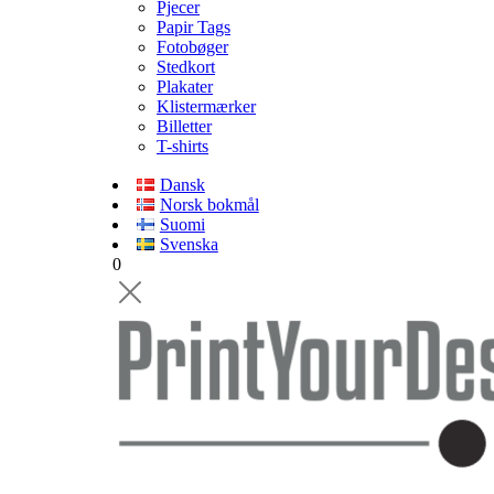
Pjecer
Papir Tags
Fotobøger
Stedkort
Plakater
Klistermærker
Billetter
T-shirts
Dansk
Norsk bokmål
Suomi
Svenska
0