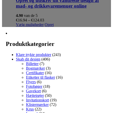
Opret og udskriv dit vandrette design af
mad- og drikkevaremenuer online
4.90
van de 5
Prisinterval:
€
16.94
–
€
124.03
€16.94
Dette
Vælg muligheder
Opret
til
vare
€124.03
har
flere
varianter.
Produktkategorier
Mulighederne
kan
Klare trykte produkter
(243)
vælges
Skab dit design
(406)
på
Billetter
(7)
varesiden
Bogmærker
(3)
Certifikater
(16)
Etiketter til flasker
(16)
Flyers
(6)
Fotobøger
(18)
Gavekort
(6)
Hættetrøjer
(50)
Invitationskort
(19)
Klistermærker
(72)
Krus
(22)