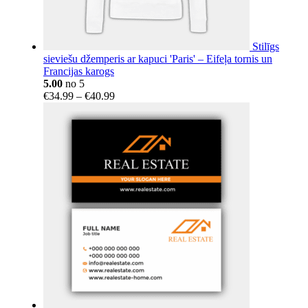
Stilīgs
sieviešu džemperis ar kapuci 'Paris' – Eifeļa tornis un
Francijas karogs
5.00
no 5
Price
€
34.99
–
€
40.99
range:
€34.99
through
€40.99