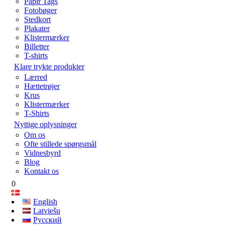
Papir Tags
Fotobøger
Stedkort
Plakater
Klistermærker
Billetter
T-shirts
Klare trykte produkter
Lærred
Hættetrøjer
Krus
Klistermærker
T-Shirts
Nyttige oplysninger
Om os
Ofte stillede spørgsmål
Vidnesbyrd
Blog
Kontakt os
0
English
Latviešu
Русский