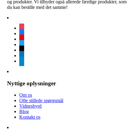
og produkter. Vi tilbyder også allerede færdige produkter, som
du kan bestille med det samme!
instagram
facebook
youtube
twitter
tiktok
linkedin
telegram
Nyttige oplysninger
Om os
Ofte stillede spørgsmål
Vidnesbyrd
Blog
Kontakt os