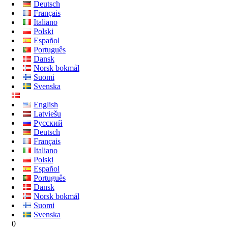
Deutsch
Français
Italiano
Polski
Español
Português
Dansk
Norsk bokmål
Suomi
Svenska
English
Latviešu
Русский
Deutsch
Français
Italiano
Polski
Español
Português
Dansk
Norsk bokmål
Suomi
Svenska
0