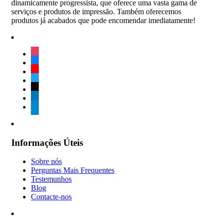
dinamicamente progressista, que oferece uma vasta gama de
serviços e produtos de impressão. Também oferecemos
produtos já acabados que pode encomendar imediatamente!
instagram
facebook
youtube
twitter
tiktok
linkedin
telegram
Informações Úteis
Sobre nós
Perguntas Mais Frequentes
Testemunhos
Blog
Contacte-nos