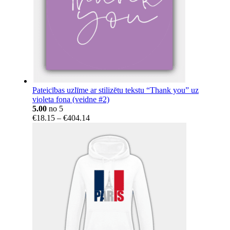
Pateicības uzlīme ar stilizētu tekstu “Thank you” uz
violeta fona (veidne #2)
5.00
no 5
Price
€
18.15
–
€
404.14
range:
€18.15
through
€404.14