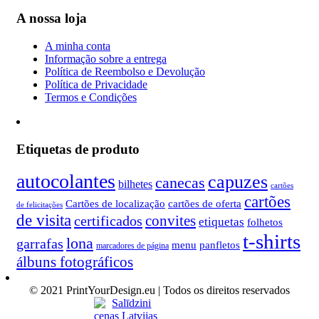
A nossa loja
A minha conta
Informação sobre a entrega
Política de Reembolso e Devolução
Política de Privacidade
Termos e Condições
Etiquetas de produto
autocolantes
capuzes
canecas
bilhetes
cartões
cartões
Cartões de localização
cartões de oferta
de felicitações
de visita
convites
certificados
etiquetas
folhetos
t-shirts
lona
garrafas
menu
panfletos
marcadores de página
álbuns fotográficos
© 2021 PrintYourDesign.eu | Todos os direitos reservados