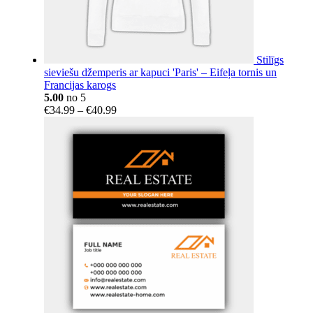
Stilīgs
sieviešu džemperis ar kapuci 'Paris' – Eifeļa tornis un
Francijas karogs
5.00
no 5
Price
€
34.99
–
€
40.99
range:
€34.99
through
€40.99