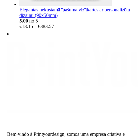
Elegantas nekustamā īpašuma vizītkartes ar personalizētu
dizainu (90x50mm)
5.00
no 5
Price
€
18.15
–
€
383.57
range:
€18.15
through
€383.57
Bem-vindo à Printyourdesign, somos uma empresa criativa e