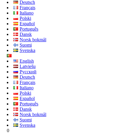
Deutsch
Français
Italiano
Polski
Español
Português
Dansk
Norsk bokmål
Suomi
Svenska
English
Latviešu
Русский
Deutsch
Français
Italiano
Polski
Español
Português
Dansk
Norsk bokmål
Suomi
Svenska
0