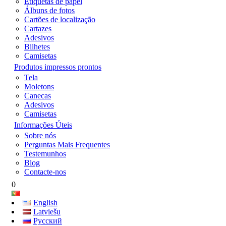
Etiquetas de papel
Álbuns de fotos
Cartões de localização
Cartazes
Adesivos
Bilhetes
Camisetas
Produtos impressos prontos
Tela
Moletons
Canecas
Adesivos
Camisetas
Informações Úteis
Sobre nós
Perguntas Mais Frequentes
Testemunhos
Blog
Contacte-nos
0
English
Latviešu
Русский