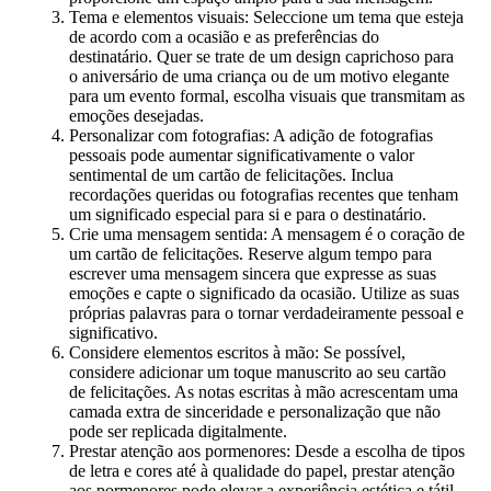
Tema e elementos visuais: Seleccione um tema que esteja
de acordo com a ocasião e as preferências do
destinatário. Quer se trate de um design caprichoso para
o aniversário de uma criança ou de um motivo elegante
para um evento formal, escolha visuais que transmitam as
emoções desejadas.
Personalizar com fotografias: A adição de fotografias
pessoais pode aumentar significativamente o valor
sentimental de um cartão de felicitações. Inclua
recordações queridas ou fotografias recentes que tenham
um significado especial para si e para o destinatário.
Crie uma mensagem sentida: A mensagem é o coração de
um cartão de felicitações. Reserve algum tempo para
escrever uma mensagem sincera que expresse as suas
emoções e capte o significado da ocasião. Utilize as suas
próprias palavras para o tornar verdadeiramente pessoal e
significativo.
Considere elementos escritos à mão: Se possível,
considere adicionar um toque manuscrito ao seu cartão
de felicitações. As notas escritas à mão acrescentam uma
camada extra de sinceridade e personalização que não
pode ser replicada digitalmente.
Prestar atenção aos pormenores: Desde a escolha de tipos
de letra e cores até à qualidade do papel, prestar atenção
aos pormenores pode elevar a experiência estética e tátil