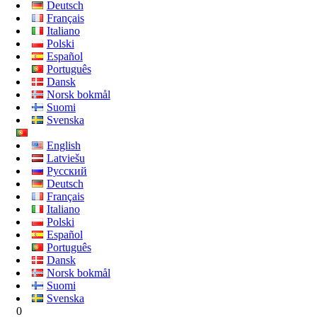
Deutsch
Français
Italiano
Polski
Español
Português
Dansk
Norsk bokmål
Suomi
Svenska
English
Latviešu
Русский
Deutsch
Français
Italiano
Polski
Español
Português
Dansk
Norsk bokmål
Suomi
Svenska
0