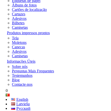
Etiquetas de papel
Álbuns de fotos
Cartões de localização
Cartazes
Adesivos
Bilhetes
Camisetas
Produtos impressos prontos
Tela
Moletons
Canecas
Adesivos
Camisetas
Informações Úteis
Sobre nós
Perguntas Mais Frequentes
Testemunhos
Blog
Contacte-nos
0
English
Latviešu
Русский