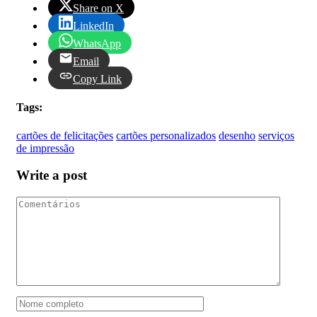
Share on X
LinkedIn
WhatsApp
Email
Copy Link
Tags:
cartões de felicitações
cartões personalizados
desenho
serviços
de impressão
Write a post