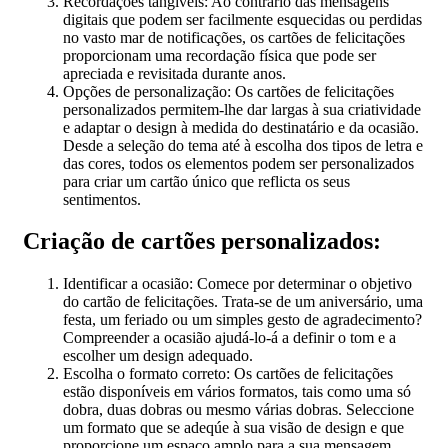
Recordações tangíveis: Ao contrário das mensagens
digitais que podem ser facilmente esquecidas ou perdidas
no vasto mar de notificações, os cartões de felicitações
proporcionam uma recordação física que pode ser
apreciada e revisitada durante anos.
Opções de personalização: Os cartões de felicitações
personalizados permitem-lhe dar largas à sua criatividade
e adaptar o design à medida do destinatário e da ocasião.
Desde a seleção do tema até à escolha dos tipos de letra e
das cores, todos os elementos podem ser personalizados
para criar um cartão único que reflicta os seus
sentimentos.
Criação de cartões personalizados:
Identificar a ocasião: Comece por determinar o objetivo
do cartão de felicitações. Trata-se de um aniversário, uma
festa, um feriado ou um simples gesto de agradecimento?
Compreender a ocasião ajudá-lo-á a definir o tom e a
escolher um design adequado.
Escolha o formato correto: Os cartões de felicitações
estão disponíveis em vários formatos, tais como uma só
dobra, duas dobras ou mesmo várias dobras. Seleccione
um formato que se adeqúe à sua visão de design e que
proporcione um espaço amplo para a sua mensagem.