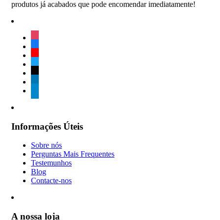
produtos já acabados que pode encomendar imediatamente!
instagram
facebook
youtube
twitter
tiktok
linkedin
telegram
Informações Úteis
Sobre nós
Perguntas Mais Frequentes
Testemunhos
Blog
Contacte-nos
A nossa loja