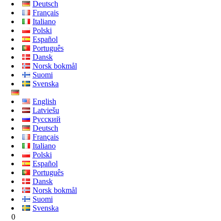
Deutsch
Français
Italiano
Polski
Español
Português
Dansk
Norsk bokmål
Suomi
Svenska
English
Latviešu
Русский
Deutsch
Français
Italiano
Polski
Español
Português
Dansk
Norsk bokmål
Suomi
Svenska
0