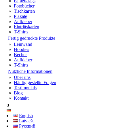
Papier-Tags
Fotobücher
Tischkarten
Plakate
Aufkleber
Eintrittskarten
T-Shirts
Fertig gedruckte Produkte
Leinwand
Hoodies
Becher
Aufkleber
T-Shirts
Nützliche Informationen
Über uns
Häufig gestellte Fragen
Testimonials
Blog
Kontakt
0
English
Latviešu
Русский