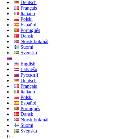
Deutsch
Français
Italiano
Polski
Español
Português
Dansk
Norsk bokmål
Suomi
Svenska
English
Latviešu
Русский
Deutsch
Français
Italiano
Polski
Español
Português
Dansk
Norsk bokmål
Suomi
Svenska
0