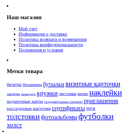
Наш магазин
Мой счет
Информация о доставке
Политика возврата и возмещения
Политика конфиденциальности
Положения и условия
Метки товара
визитные карточки
бутылки
билеты
брошюры
наклейки
кружки
листовки
меню
закладки
календари
приглашения
подарочные карты
поздравительные открытки
сертификаты
теги
рассадочные карточки
футболки
толстовки
фотоальбомы
холст