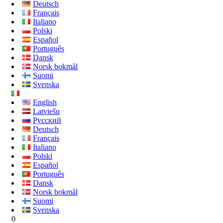
Deutsch
Français
Italiano
Polski
Español
Português
Dansk
Norsk bokmål
Suomi
Svenska
English
Latviešu
Русский
Deutsch
Français
Italiano
Polski
Español
Português
Dansk
Norsk bokmål
Suomi
Svenska
0