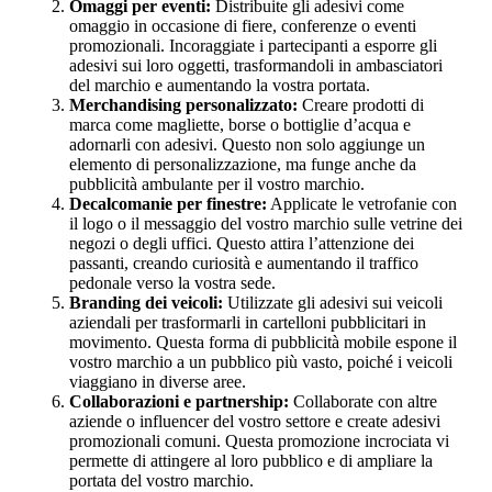
Omaggi per eventi:
Distribuite gli adesivi come
omaggio in occasione di fiere, conferenze o eventi
promozionali. Incoraggiate i partecipanti a esporre gli
adesivi sui loro oggetti, trasformandoli in ambasciatori
del marchio e aumentando la vostra portata.
Merchandising personalizzato:
Creare prodotti di
marca come magliette, borse o bottiglie d’acqua e
adornarli con adesivi. Questo non solo aggiunge un
elemento di personalizzazione, ma funge anche da
pubblicità ambulante per il vostro marchio.
Decalcomanie per finestre:
Applicate le vetrofanie con
il logo o il messaggio del vostro marchio sulle vetrine dei
negozi o degli uffici. Questo attira l’attenzione dei
passanti, creando curiosità e aumentando il traffico
pedonale verso la vostra sede.
Branding dei veicoli:
Utilizzate gli adesivi sui veicoli
aziendali per trasformarli in cartelloni pubblicitari in
movimento. Questa forma di pubblicità mobile espone il
vostro marchio a un pubblico più vasto, poiché i veicoli
viaggiano in diverse aree.
Collaborazioni e partnership:
Collaborate con altre
aziende o influencer del vostro settore e create adesivi
promozionali comuni. Questa promozione incrociata vi
permette di attingere al loro pubblico e di ampliare la
portata del vostro marchio.