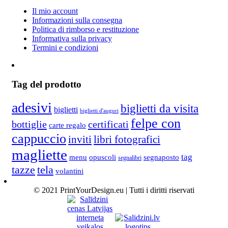
Il mio account
Informazioni sulla consegna
Politica di rimborso e restituzione
Informativa sulla privacy
Termini e condizioni
Tag del prodotto
adesivi
biglietti da visita
biglietti
biglietti d'auguri
felpe con
bottiglie
certificati
carte regalo
cappuccio
inviti
libri fotografici
magliette
tag
menu
opuscoli
segnaposto
segnalibri
tela
tazze
volantini
© 2021 PrintYourDesign.eu | Tutti i diritti riservati