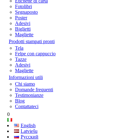
Etichette di carta
Fotolibri
Segnaposto
Poster
Adesivi
Biglietti
Magliette
Prodotti stampati pronti
Tela
Felpe con cappuccio
Tazze
Adesivi
Magliette
Informazioni utili
Chi siamo
Domande frequenti
Testimonianze
Blog
Contattateci
0
English
Latviešu
Русский