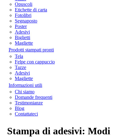
Opuscoli
Etichette di carta
Fotolibri
Segnaposto
Poster
Adesivi
Biglietti
Magliette
Prodotti stampati pronti
Tela
Felpe con cappuccio
Tazze
Adesivi
Magliette
Informazioni utili
Chi siamo
Domande frequenti
Testimonianze
Blog
Contattateci
Stampa di adesivi: Modi