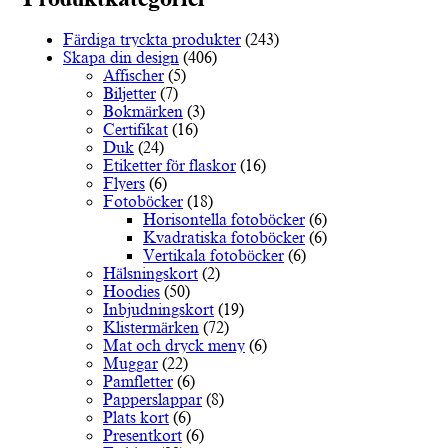
varianter.
De
Färdiga tryckta produkter
(243)
olika
Skapa din design
(406)
alternativen
Affischer
(5)
kan
Biljetter
(7)
väljas
Bokmärken
(3)
på
Certifikat
(16)
produktsidan
Duk
(24)
Etiketter för flaskor
(16)
Flyers
(6)
Fotoböcker
(18)
Horisontella fotoböcker
(6)
Kvadratiska fotoböcker
(6)
Vertikala fotoböcker
(6)
Hälsningskort
(2)
Hoodies
(50)
Inbjudningskort
(19)
Klistermärken
(72)
Mat och dryck meny
(6)
Muggar
(22)
Pamfletter
(6)
Papperslappar
(8)
Plats kort
(6)
Presentkort
(6)