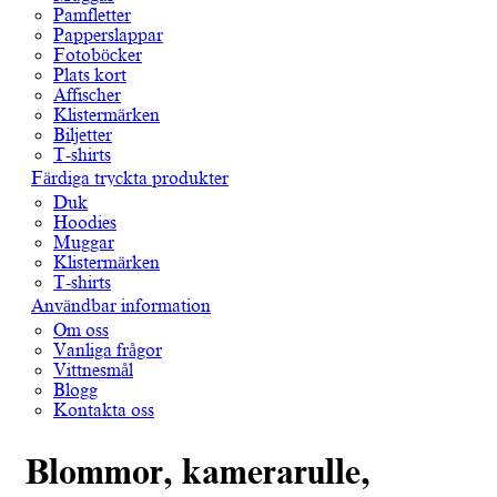
Pamfletter
Papperslappar
Fotoböcker
Plats kort
Affischer
Klistermärken
Biljetter
T-shirts
Färdiga tryckta produkter
Duk
Hoodies
Muggar
Klistermärken
T-shirts
Användbar information
Om oss
Vanliga frågor
Vittnesmål
Blogg
Kontakta oss
Blommor, kamerarulle,