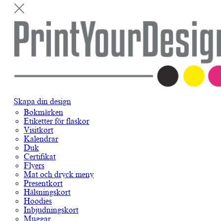
Skapa din design
Bokmärken
Etiketter för flaskor
Visitkort
Kalendrar
Duk
Certifikat
Flyers
Mat och dryck meny
Presentkort
Hälsningskort
Hoodies
Inbjudningskort
Muggar