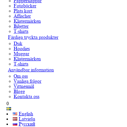
Papperslappar
Fotoböcker
Plats kort
Affischer
Klistermärken
Biljetter
T-shirts
Färdiga tryckta produkter
Duk
Hoodies
Muggar
Klistermärken
T-shirts
Användbar information
Om oss
Vanliga frågor
Vittnesmål
Blogg
Kontakta oss
0
English
Latviešu
Русский