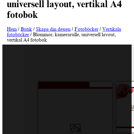
universell layout, vertikal A4
fotobok
Hem
/
Butik
/
Skapa din design
/
Fotoböcker
/
Vertikala
fotoböcker
/ Blommor, kamerarulle, universell layout,
vertikal A4 fotobok