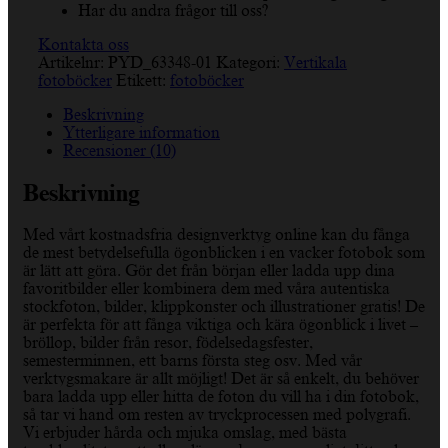
Har du andra frågor till oss?
Kontakta oss
Artikelnr:
PYD_63348-01
Kategori:
Vertikala
fotoböcker
Etikett:
fotoböcker
Beskrivning
Ytterligare information
Recensioner (10)
Beskrivning
Med vårt kostnadsfria designverktyg online kan du fånga
de mest betydelsefulla ögonblicken i en vacker fotobok som
är lätt att göra. Gör det från början eller ladda upp dina
favoritbilder eller kombinera dem med våra autentiska
stockfoton, bilder, klippkonster och illustrationer gratis! De
är perfekta för att fånga viktiga och kära ögonblick i livet –
bröllop, bilder från resor, födelsedagsfester,
semesterminnen, ett barns första steg osv. Med vår
verktygsmakare är allt möjligt! Det är så enkelt, du behöver
bara ladda upp eller hitta de foton du vill ha i din fotobok,
så tar vi hand om resten av tryckprocessen med polygrafi.
Vi erbjuder hårda och mjuka omslag, med bästa