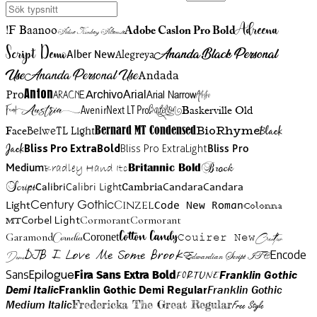
Adreena
!F Baanoo
Adobe Caslon Pro Bold
Adine Kirnberg Alternate
Script Demo
Ananda Black Personal
Alegreya
Alber New
Use
Ananda Personal Use
Andada
Anton
Arial Narrow
Artistic
Pro
Arial
Aracne
Archivo
Austria
Friend
AvenirNext LT Pro
Badelion
Baskerville Old
BioRhyme
BelweTL Light
Bernard MT Condensed
Black
Face
Jack
Bliss Pro ExtraBold
Bliss Pro ExtraLight
Bliss Pro
Brock
Medium
Bradley Hand Itc
Britannic Bold
Script
Cambria
Candara
Calibri
Calibri Light
Candara
Century Gothic
Cinzel
Light
Code New Roman
Colonna
Cormorant
Cormorant
Corbel Light
MT
Cotton Candy
Garamond
Cornelia
Coronet
Couirer New
Creattion
DJB I Love Me Some Brook
Encode
Edwardian Script ITC
Demo
Sans
Franklin Gothic
Fira Sans Extra Bold
Fortune
Epilogue
Demi Italic
Franklin Gothic Demi Regular
Franklin Gothic
Medium Italic
Fredericka The Great Regular
Free Style