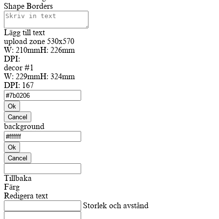
Shape Borders
Lägg till text
upload zone 530x570
W:
210mm
H:
226mm
DPI:
decor #1
W:
229mm
H:
324mm
DPI:
167
Ok
Cancel
background
Ok
Cancel
Tillbaka
Färg
Redigera text
Storlek och avstånd