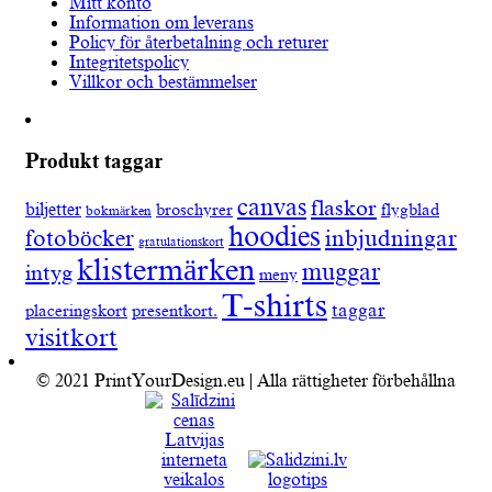
Mitt konto
Information om leverans
Policy för återbetalning och returer
Integritetspolicy
Villkor och bestämmelser
Produkt taggar
canvas
flaskor
biljetter
broschyrer
flygblad
bokmärken
hoodies
fotoböcker
inbjudningar
gratulationskort
klistermärken
muggar
intyg
meny
T-shirts
taggar
placeringskort
presentkort.
visitkort
© 2021 PrintYourDesign.eu | Alla rättigheter förbehållna