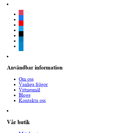
instagram
facebook
youtube
twitter
tiktok
linkedin
telegram
Användbar information
Om oss
Vanliga frågor
Vittnesmål
Blogg
Kontakta oss
Vår butik