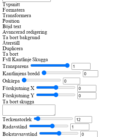
Typsnitt
Formatera
Transformera
Position
Böjd text
Avancerad redigering
Ta bort bakgrund
Återställ
Duplicera
Ta bort
Fyll
Kantlinje
Skugga
Transparens
Kantlinjens bredd
Oskärpa
Förskjutning X
Förskjutning Y
Ta bort skugga
Teckenstorlek
Radavstånd
Bokstavsavstånd