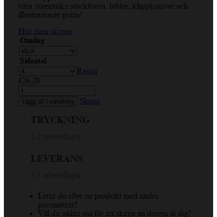
våra autentiska stockfoton, bilder, klippkonster och
illustrationer gratis!
Hur man skapar
Omslag
Sidantal
Rensa
€
26.20
Blommor,
kamerarulle,
Skapa
Lägg till i varukorg
universell
layout,
TRYCKNING
vertikal
A4
1-2 arbetsdagar
fotobok
mängd
LEVERANS
2-7 arbetsdagar
Letar du efter en produkt med andra
parametrar?
Vill du anlita oss för att skapa en design åt dig?