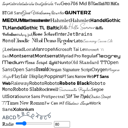
Gabriola One
Gabriola Two
Geo706 Md BT
GeoSlab703 MdCn
Script
Gabriola
BT
Gunny Rewriter
Great Vibes
Gunterz
Gill Sans
Hahmlet
Hahmlet
Haettenschweiler
HandelGothic
Medium
Hello Summer
TL
HandelGothic TL Baltic
Hello
Hello
Home School
Inter
JetBrains
Valentina
Hickory Jack
Mono
Lato
Learning Curve Alt
Klaudie Nikol Demo Regular
Manrope
Lora
Leelawad
Microsoft Tai Le
G
Microsoft Yi
Neogrey
Montserrat
Montserrat
Baiti
Myriad Pro Regular
Open
Medium
Nunito
Nexa Script Light
Old Standard TT
Oswald
Sans
Open Sans
Oxygen
Otegan Signature Script
Pinyon
Playfair Display
Poppins
PT Sans Narrow Web
PT Sans
Script
Roboto
Web
Roboto
Roboto
Roboto Black
Raleway
Mono
Roboto Slab
Segoe
Rockwell
Sacramento Regular
UI
Spectral
Sora
Source Sans Pro
Still Time Regular
Studio Script
TT
Tw Cen MT
Work
Times New Roman
Vladimir Script
Sans
Xolonium
Radie