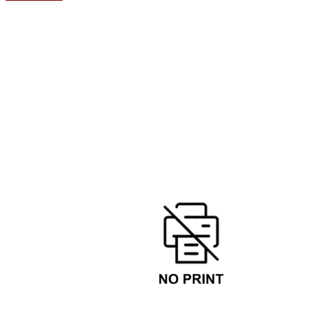
W
H
1
5
Lägg till tom sida
Lägg till sida från layout
Front Cover
Front Cover Inside + First Page
Spread (Pages 02-03)
Last Page + Back Cover Inside
Back Cover
Bredd
Höjd
Lägg till sida