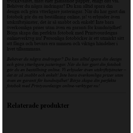
tryckkvalitet, matt eller glänsande papper, enligt ditt val.
Behöver du några ändringar? Du kan alltid spara din
design och göra ytterligare justeringar. När du har gjort din
fotobok gör du en beställning online, ja! vi erbjuder även
utskriftstjänster, det är så snabbt och enkelt! Inte bara
överkomliga priser utan även en garanti för kundnöjdhet!
Börja skapa din perfekta fotobok med Printyourdeigns
onlineverktyg nu! Personliga fotoböcker är ett utmärkt sätt
att fånga och bevara era minnen och viktiga händelser i
livet tillsammans.
Behöver du några ändringar? Du kan alltid spara din design
och göra ytterligare justeringar. När du har gjort din fotobok
gör du en beställning online. Vi erbjuder även utskriftstjänster –
det är så snabbt och enkelt! Inte bara överkomliga priser utan
även en garanti för kundnöjdhet! Börja skapa din perfekta
fotobok med Printyourdesign online-verktyget nu!
Relaterade produkter