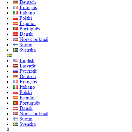
Deutsch
Français
Italiano
Polski
Español
Português
Dansk
Norsk bokmål
Suomi
Svenska
English
Latviešu
Русский
Deutsch
Français
Italiano
Polski
Español
Português
Dansk
Norsk bokmål
Suomi
Svenska
0