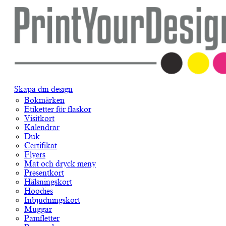
Skapa din design
Bokmärken
Etiketter för flaskor
Visitkort
Kalendrar
Duk
Certifikat
Flyers
Mat och dryck meny
Presentkort
Hälsningskort
Hoodies
Inbjudningskort
Muggar
Pamfletter