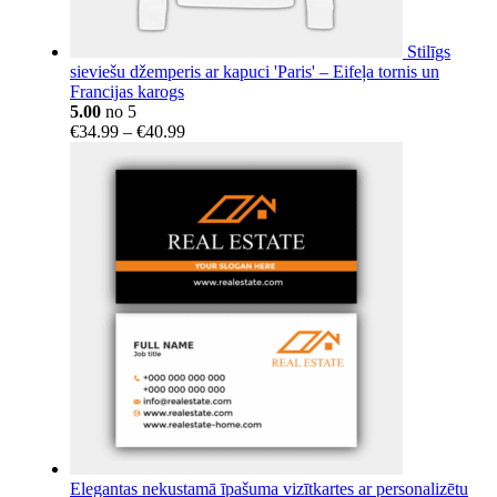
Stilīgs
sieviešu džemperis ar kapuci 'Paris' – Eifeļa tornis un
Francijas karogs
5.00
no 5
Price
€
34.99
–
€
40.99
range:
€34.99
through
€40.99
Elegantas nekustamā īpašuma vizītkartes ar personalizētu