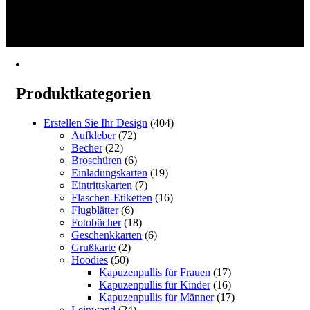
bis
Produkt
1
€40.99
weist
2
mehrere
→
Varianten
auf.
Die
Optionen
Produktkategorien
können
auf
der
Erstellen Sie Ihr Design
(404)
Produktseite
Aufkleber
(72)
gewählt
Becher
(22)
werden
Broschüren
(6)
Einladungskarten
(19)
Eintrittskarten
(7)
Flaschen-Etiketten
(16)
Flugblätter
(6)
Fotobücher
(18)
Geschenkkarten
(6)
Grußkarte
(2)
Hoodies
(50)
Kapuzenpullis für Frauen
(17)
Kapuzenpullis für Kinder
(16)
Kapuzenpullis für Männer
(17)
Leinwand
(24)