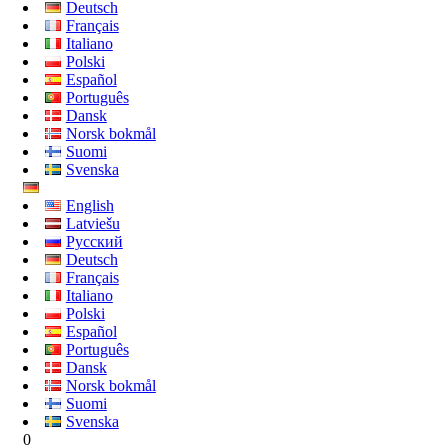
Deutsch
Français
Italiano
Polski
Español
Português
Dansk
Norsk bokmål
Suomi
Svenska
English
Latviešu
Русский
Deutsch
Français
Italiano
Polski
Español
Português
Dansk
Norsk bokmål
Suomi
Svenska
0