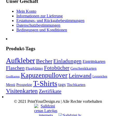
Unser Geschäft
Mein Konto
Informationen zur Lieferung
Erstattungs- und Rückgabebestimmungen
Datenschutzbestimmungen
Bedingungen und Konditionen
Produkt-Tags
Aufkleber
Becher
Einladungen
Eintrittskarten
Fotobücher
Flaschen
Flugblätter
Geschenkkarten
Kapuzenpullover
Leinwand
Lesezeichen
Grußkarten
T-Shirts
tags
Menü
Prospekte
Tischkarten
Visitenkarten
Zertifikate
© 2021 PrintYourDesign.eu | Alle Rechte vorbehalten