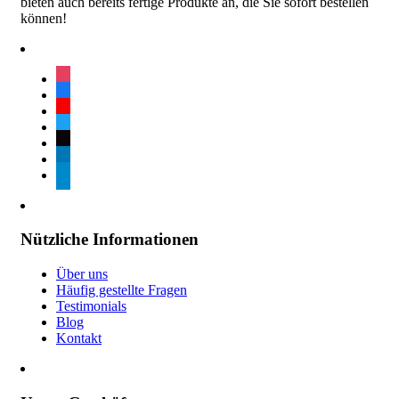
bieten auch bereits fertige Produkte an, die Sie sofort bestellen
können!
instagram
facebook
youtube
twitter
tiktok
linkedin
telegram
Nützliche Informationen
Über uns
Häufig gestellte Fragen
Testimonials
Blog
Kontakt