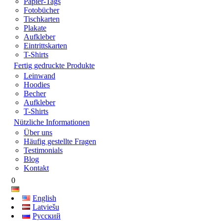
Papier-Tags
Fotobücher
Tischkarten
Plakate
Aufkleber
Eintrittskarten
T-Shirts
Fertig gedruckte Produkte
Leinwand
Hoodies
Becher
Aufkleber
T-Shirts
Nützliche Informationen
Über uns
Häufig gestellte Fragen
Testimonials
Blog
Kontakt
0
English
Latviešu
Русский