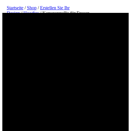
Startseite
/
Shop
/
Erstellen Sie Ihr
Design
/
Hoodies
/ Kapuzenpullis für Frauen
Gestalten und drucken Sie Ihr Hoodie-
Design für Frauen online