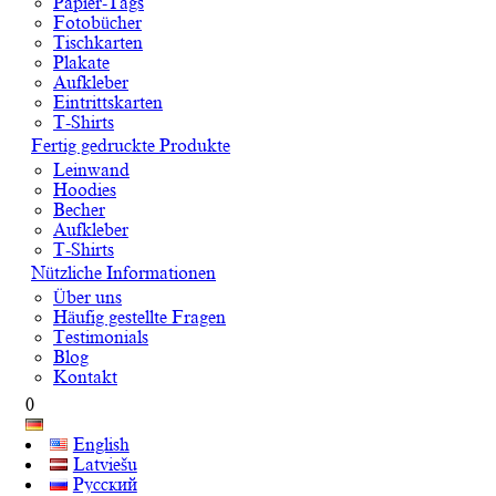
Papier-Tags
Fotobücher
Tischkarten
Plakate
Aufkleber
Eintrittskarten
T-Shirts
Fertig gedruckte Produkte
Leinwand
Hoodies
Becher
Aufkleber
T-Shirts
Nützliche Informationen
Über uns
Häufig gestellte Fragen
Testimonials
Blog
Kontakt
0
English
Latviešu
Русский