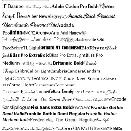
Adreena
!F Baanoo
Adobe Caslon Pro Bold
Adine Kirnberg Alternate
Script Demo
Ananda Black Personal
Alegreya
Alber New
Use
Ananda Personal Use
Andada
Anton
Arial Narrow
Artistic
Pro
Arial
Aracne
Archivo
Austria
Friend
AvenirNext LT Pro
Badelion
Baskerville Old
BioRhyme
BelweTL Light
Bernard MT Condensed
Black
Face
Jack
Bliss Pro ExtraBold
Bliss Pro ExtraLight
Bliss Pro
Brock
Medium
Bradley Hand Itc
Britannic Bold
Script
Cambria
Candara
Calibri
Calibri Light
Candara
Century Gothic
Cinzel
Light
Code New Roman
Colonna
Cormorant
Cormorant
Corbel Light
MT
Cotton Candy
Garamond
Cornelia
Coronet
Couirer New
Creattion
DJB I Love Me Some Brook
Encode
Edwardian Script ITC
Demo
Sans
Franklin Gothic
Fira Sans Extra Bold
Fortune
Epilogue
Demi Italic
Franklin Gothic Demi Regular
Franklin Gothic
Medium Italic
Fredericka The Great Regular
Free Style
Gabriola One
Gabriola Two
Geo706 Md BT
GeoSlab703 MdCn
Script
Gabriola