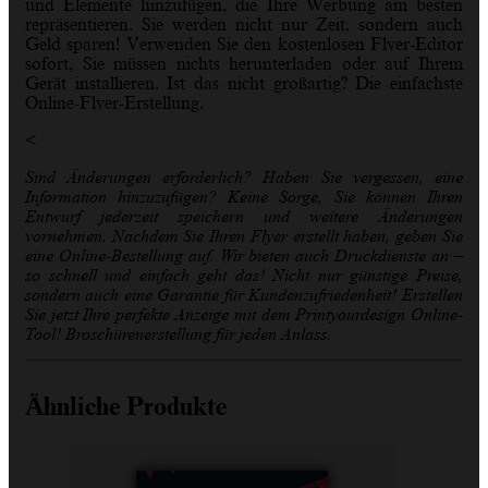
und Elemente hinzufügen, die Ihre Werbung am besten
repräsentieren. Sie werden nicht nur Zeit, sondern auch
Geld sparen!
Verwenden Sie den kostenlosen Flyer-Editor
sofort, Sie müssen nichts herunterladen oder auf Ihrem
Gerät installieren. Ist das nicht großartig? Die einfachste
Online-Flyer-Erstellung.
<
Sind Änderungen erforderlich? Haben Sie vergessen, eine
Information hinzuzufügen? Keine Sorge, Sie können Ihren
Entwurf jederzeit speichern und weitere Änderungen
vornehmen.
Nachdem Sie Ihren Flyer erstellt haben, geben Sie
eine Online-Bestellung auf. Wir bieten auch Druckdienste an –
so schnell und einfach geht das! Nicht nur günstige Preise,
sondern auch eine Garantie für Kundenzufriedenheit! Erstellen
Sie jetzt Ihre perfekte Anzeige mit dem Printyourdesign Online-
Tool! Broschürenerstellung für jeden Anlass.
Ähnliche Produkte