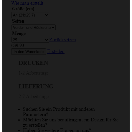
Wie man erstellt
Größe (cm)
Seiten
Menge
Zurücksetzen
€
39.93
Erstellen
In den Warenkorb
DRUCKEN
1-2 Arbeitstage
LIEFERUNG
2-7 Arbeitstage
Suchen Sie ein Produkt mit anderen
Parametern?
Möchten Sie uns beauftragen, ein Design für Sie
zu erstellen?
Haben Sie weitere Fragen an uns?