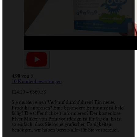
4.90
von 5
10
Kundenbewertungen
Preisspanne:
€
24.20
–
€
360.58
€24.20
Sie müssen einen Verkauf durchführen? Ein neues
bis
Produkt anpreisen? Eine besondere Erfindung ist bald
€360.58
fällig? Die Öffentlichkeit informieren? Der kostenlose
Flyer Maker von Printyourdesign ist für Sie da. Es ist
so einfach, dass Sie keine grafischen Fähigkeiten
benötigen, wir haben bereits alles für Sie vorbereitet.