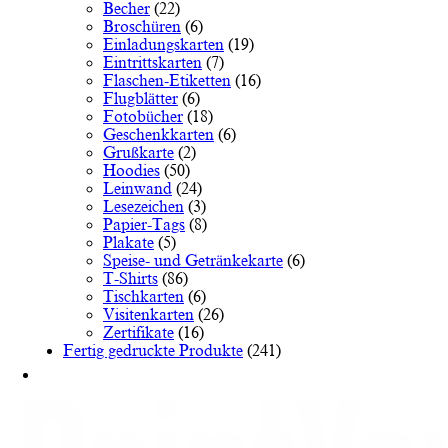
Becher
(22)
auf
Broschüren
(6)
der
Einladungskarten
(19)
Produktseite
Eintrittskarten
(7)
gewählt
Flaschen-Etiketten
(16)
werden
Flugblätter
(6)
Fotobücher
(18)
Geschenkkarten
(6)
Grußkarte
(2)
Hoodies
(50)
Leinwand
(24)
Lesezeichen
(3)
Papier-Tags
(8)
Plakate
(5)
Speise- und Getränkekarte
(6)
T-Shirts
(86)
Tischkarten
(6)
Visitenkarten
(26)
Zertifikate
(16)
Fertig gedruckte Produkte
(241)