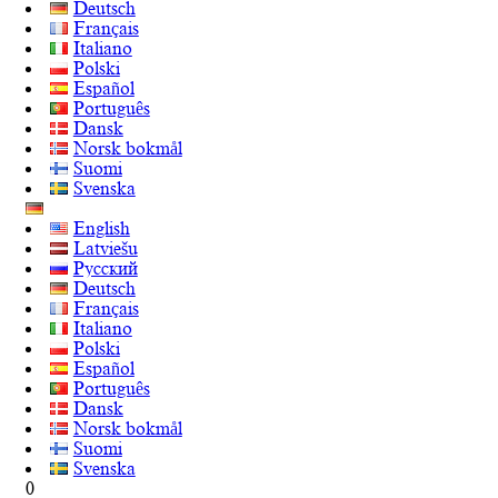
Deutsch
Français
Italiano
Polski
Español
Português
Dansk
Norsk bokmål
Suomi
Svenska
English
Latviešu
Русский
Deutsch
Français
Italiano
Polski
Español
Português
Dansk
Norsk bokmål
Suomi
Svenska
0