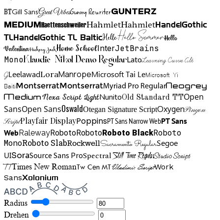
BT
Gunny Rewriter
Great Vibes
Gunterz
Gill Sans
Hahmlet
Hahmlet
Haettenschweiler
HandelGothic
Medium
Hello Summer
TL
HandelGothic TL Baltic
Hello
Hello
Home School
Inter
JetBrains
Valentina
Hickory Jack
Mono
Lato
Learning Curve Alt
Klaudie Nikol Demo Regular
Manrope
Lora
Leelawad
Microsoft Tai Le
G
Microsoft Yi
Neogrey
Montserrat
Montserrat
Baiti
Myriad Pro Regular
Open
Medium
Nunito
Nexa Script Light
Old Standard TT
Oswald
Sans
Open Sans
Oxygen
Otegan Signature Script
Pinyon
Playfair Display
Poppins
PT Sans Narrow Web
PT Sans
Script
Roboto
Web
Roboto
Roboto
Roboto Black
Raleway
Mono
Roboto Slab
Segoe
Rockwell
Sacramento Regular
UI
Spectral
Sora
Source Sans Pro
Still Time Regular
Studio Script
TT
Tw Cen MT
Work
Times New Roman
Vladimir Script
Sans
Xolonium
Radius
Drehen