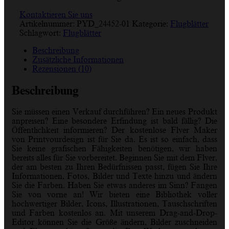
Kontaktieren Sie uns
Artikelnummer:
PYD_24452-01
Kategorie:
Flugblätter
Schlagwort:
Flugblätter
Beschreibung
Zusätzliche Informationen
Rezensionen (10)
Beschreibung
Sie müssen einen Verkauf durchführen? Ein neues Produkt
anpreisen? Eine besondere Erfindung ist bald fällig? Die
Öffentlichkeit informieren? Der kostenlose Flyer Maker
von Printyourdesign ist für Sie da. Es ist so einfach, dass
Sie keine grafischen Fähigkeiten benötigen, wir haben
bereits alles für Sie vorbereitet. Beginnen Sie mit dem Flyer,
der am besten zu Ihren Bedürfnissen passt, fügen Sie Ihre
Informationen, Fotos, Bilder und Texte hinzu und ändern
Sie die Farben. Haben Sie etwas anderes im Sinn? Fangen
Sie von vorne an! Wir bieten eine Bibliothek voller
hochwertiger Bilder, Icons, Illustrationen, Tauschschriften
und Farben kostenlos an. Mit unserem Drag-and-Drop-
Editor können Sie die Größe ändern, Bilder zuschneiden