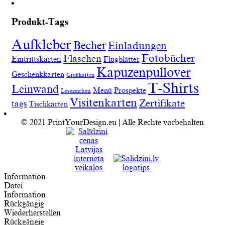
Produkt-Tags
Aufkleber
Becher
Einladungen
Fotobücher
Flaschen
Eintrittskarten
Flugblätter
Kapuzenpullover
Geschenkkarten
Grußkarten
T-Shirts
Leinwand
Menü
Prospekte
Lesezeichen
Visitenkarten
Zertifikate
tags
Tischkarten
© 2021 PrintYourDesign.eu | Alle Rechte vorbehalten
Information
Datei
Information
Rückgängig
Wiederherstellen
Rückgängig