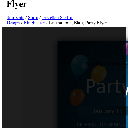
Flyer
Startseite
/
Shop
/
Erstellen Sie Ihr
Design
/
Flugblätter
/ Luftballons, Blau, Party Flyer