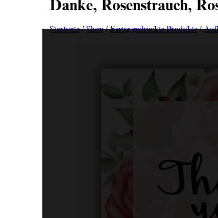
Danke, Rosenstrauch, Rose
Startseite
/
Shop
/
Fertig gedruckte Produkte
/
Auf