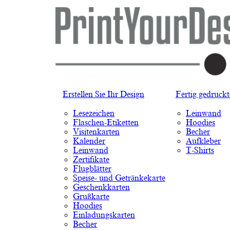
Erstellen Sie Ihr Design
Fertig gedruck
Lesezeichen
Leinwand
Flaschen-Etiketten
Hoodies
Visitenkarten
Becher
Kalender
Aufkleber
Leinwand
T-Shirts
Zertifikate
Flugblätter
Speise- und Getränkekarte
Geschenkkarten
Grußkarte
Hoodies
Einladungskarten
Becher