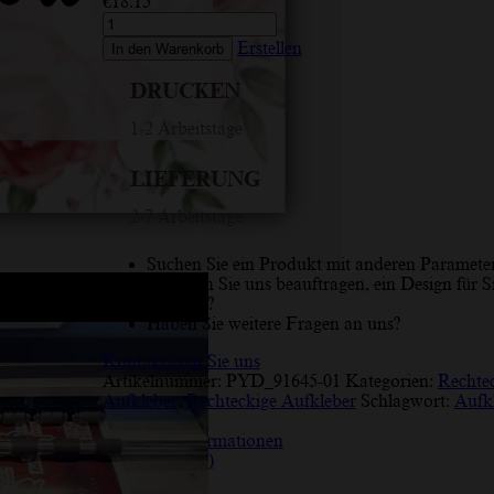
€
18.15
Danke,
Rosenstrauch,
Erstellen
In den Warenkorb
Rose,
grün,
DRUCKEN
weiß,
farblich
1-2 Arbeitstage
veränderbar,
rechteckiger
LIEFERUNG
Aufkleber
Menge
2-7 Arbeitstage
Suchen Sie ein Produkt mit anderen Paramete
Möchten Sie uns beauftragen, ein Design für S
erstellen?
Haben Sie weitere Fragen an uns?
Kontaktieren Sie uns
Artikelnummer:
PYD_91645-01
Kategorien:
Rechte
Aufkleber
,
Rechteckige Aufkleber
Schlagwort:
Aufk
Beschreibung
Zusätzliche Informationen
Rezensionen (10)