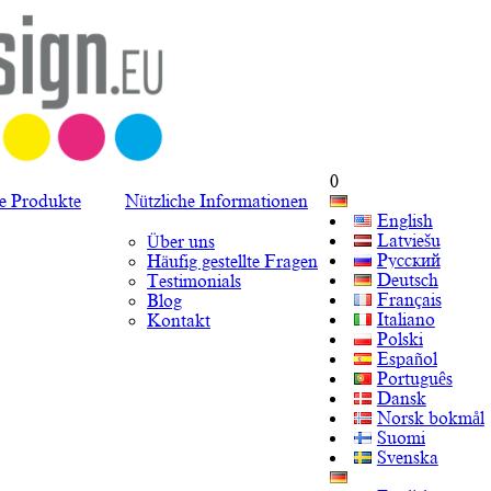
0
te Produkte
Nützliche Informationen
English
Latviešu
Über uns
Русский
Häufig gestellte Fragen
Deutsch
Testimonials
Français
Blog
Italiano
Kontakt
Polski
Español
Português
Dansk
Norsk bokmål
Suomi
Svenska