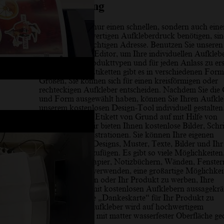
Beschreibung
Wenn Sie nicht nur einen schnellen, sondern auch eine
qualitativ hochwertigen Aufkleberdruck benötigen, sin
bei uns an der richtigen Adresse. Benutzen Sie unseren
zu bedienenden Editor, um Ihre individuellen Aufklebe
verschiedene Produkttypen und für jeden Anlass zu erst
Personalisierte Etiketten gibt es in verschiedenen For
Größen, Sie können sich für einen kreisförmigen oder
rechteckigen Aufkleber entscheiden. Nachdem Sie die
und Form ausgewählt haben, können Sie Ihren Aufkle
unserem kostenlosen Design-Tool individuell gestalten
Erstellen Sie Ihr Etikett von Grund auf mit Hilfe von
Werkzeugen. Wir bieten Ihnen kostenlose Bilder, Schri
Cliparts und Illustrationen. Sie können Ihre eigenen
Informationen, Designs, Muster, Texte, Bilder und Ihr
Firmenlogo hinzufügen. Es gibt so viele Möglichkeiten
Aufkleber auf Papier, Notizbüchern, Wänden, Fenster
Geschenken zu verwenden, eine großartige Möglichkeit
Ihr Unternehmen oder Ihr Produkt zu werben, Ihre
Verpackungen mit kostenlosen Aufklebern aussagekräf
zu gestalten, eine „Dankeskarte“ für Ihr Produkt zu
entwerfen. Ihr Aufkleber wird auf hochwertigem
Aufkleberpapier mit matter wasserfester Oberfläche ge