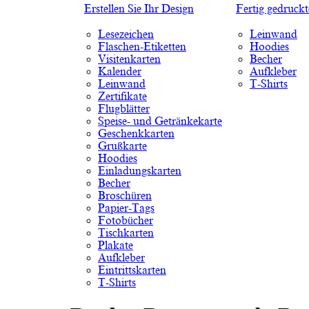
Erstellen Sie Ihr Design
Fertig gedruck
Lesezeichen
Leinwand
Flaschen-Etiketten
Hoodies
Visitenkarten
Becher
Kalender
Aufkleber
Leinwand
T-Shirts
Zertifikate
Flugblätter
Speise- und Getränkekarte
Geschenkkarten
Grußkarte
Hoodies
Einladungskarten
Becher
Broschüren
Papier-Tags
Fotobücher
Tischkarten
Plakate
Aufkleber
Eintrittskarten
T-Shirts