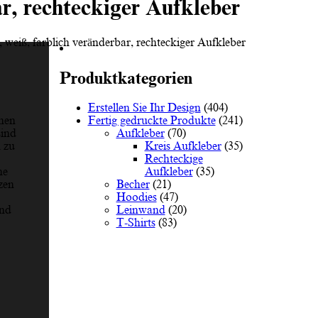
r, rechteckiger Aufkleber
 weiß, farblich veränderbar, rechteckiger Aufkleber
Produktkategorien
Erstellen Sie Ihr Design
(404)
Fertig gedruckte Produkte
(241)
inen
Aufkleber
(70)
sind
Kreis Aufkleber
(35)
h zu
Rechteckige
Aufkleber
(35)
ne
Becher
(21)
zen
Hoodies
(47)
Leinwand
(20)
und
T-Shirts
(83)