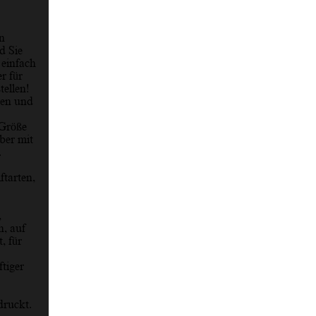
n
d Sie
 einfach
r für
ellen!
men und
 Größe
ber mit
.
ftarten,
,
n, auf
, für
tiger
druckt.