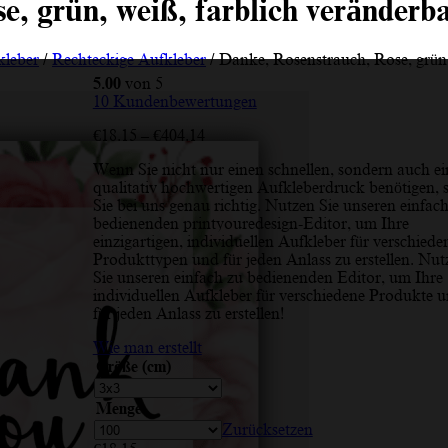
, grün, weiß, farblich veränderba
kleber
/
Rechteckige Aufkleber
/ Danke, Rosenstrauch, Rose, grün,
5.00
von 5
10
Kundenbewertungen
Preisspanne:
€
18.15
–
€
404.14
€18.15
Wenn Sie nicht nur einen schnellen, sondern auch e
bis
qualitativ hochwertigen Aufkleberdruck benötigen, 
€404.14
Sie bei uns genau richtig. Nutzen Sie unseren einfac
bedienenden printyouredesign-Editor, um Ihre
einzigartigen, individuellen Aufkleber für verschiede
Produkttypen und für jeden Anlass zu erstellen. Nut
Sie unseren einfach zu bedienenden Editor, um Ihre
individuellen Aufkleber für verschiedene Produkte 
für jeden Anlass zu erstellen!
Wie man erstellt
Größe (cm)
Menge
Zurücksetzen