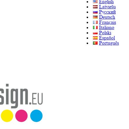
English
Latviešu
Русский
Deutsch
Français
Italiano
Polski
Español
Português