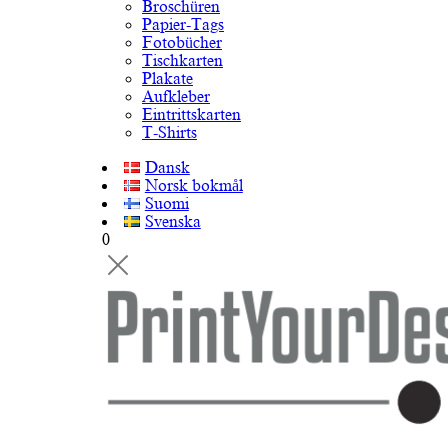
Broschüren
Papier-Tags
Fotobücher
Tischkarten
Plakate
Aufkleber
Eintrittskarten
T-Shirts
Dansk
Norsk bokmål
Suomi
Svenska
0