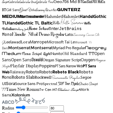
Gabriola One
Gabriola Two
Geo706 Md BT
GeoSlab703 MdCn
Script
Gabriola
BT
Gunny Rewriter
Great Vibes
Gunterz
Gill Sans
Hahmlet
Hahmlet
Haettenschweiler
HandelGothic
Medium
Hello Summer
TL
HandelGothic TL Baltic
Hello
Hello
Home School
Inter
JetBrains
Valentina
Hickory Jack
Mono
Lato
Learning Curve Alt
Klaudie Nikol Demo Regular
Manrope
Lora
Leelawad
Microsoft Tai Le
G
Microsoft Yi
Neogrey
Montserrat
Montserrat
Baiti
Myriad Pro Regular
Open
Medium
Nunito
Nexa Script Light
Old Standard TT
Oswald
Sans
Open Sans
Oxygen
Otegan Signature Script
Pinyon
Playfair Display
Poppins
PT Sans Narrow Web
PT Sans
Script
Roboto
Web
Roboto
Roboto
Roboto Black
Raleway
Mono
Roboto Slab
Segoe
Rockwell
Sacramento Regular
UI
Spectral
Sora
Source Sans Pro
Still Time Regular
Studio Script
TT
Tw Cen MT
Work
Times New Roman
Vladimir Script
Sans
Xolonium
Radius