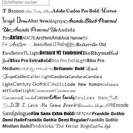
Adreena
!F Baanoo
Adobe Caslon Pro Bold
Adine Kirnberg Alternate
Script Demo
Ananda Black Personal
Alegreya
Alber New
Use
Ananda Personal Use
Andada
Anton
Arial Narrow
Artistic
Pro
Arial
Aracne
Archivo
Austria
Friend
AvenirNext LT Pro
Badelion
Baskerville Old
BioRhyme
BelweTL Light
Bernard MT Condensed
Black
Face
Jack
Bliss Pro ExtraBold
Bliss Pro ExtraLight
Bliss Pro
Brock
Medium
Bradley Hand Itc
Britannic Bold
Script
Cambria
Candara
Calibri
Calibri Light
Candara
Century Gothic
Cinzel
Light
Code New Roman
Colonna
Cormorant
Cormorant
Corbel Light
MT
Cotton Candy
Garamond
Cornelia
Coronet
Couirer New
Creattion
DJB I Love Me Some Brook
Encode
Edwardian Script ITC
Demo
Sans
Franklin Gothic
Fira Sans Extra Bold
Fortune
Epilogue
Demi Italic
Franklin Gothic Demi Regular
Franklin Gothic
Medium Italic
Fredericka The Great Regular
Free Style