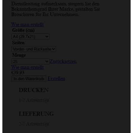
Dienstleistung aufmerksam, steigern Sie den
Bekanntheitsgrad Ihrer Marke, gestalten Sie
Broschüren für Ihr Unternehmen.
Wie man erstellt
Größe (cm)
Seiten
Menge
Zurücksetzen
Wie man erstellt
€
39.93
Erstellen
In den Warenkorb
DRUCKEN
1-2 Arbeitstage
LIEFERUNG
2-7 Arbeitstage