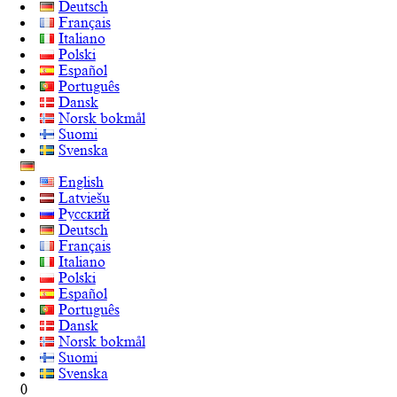
Deutsch
Français
Italiano
Polski
Español
Português
Dansk
Norsk bokmål
Suomi
Svenska
English
Latviešu
Русский
Deutsch
Français
Italiano
Polski
Español
Português
Dansk
Norsk bokmål
Suomi
Svenska
0