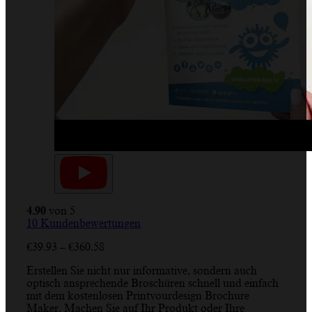
4.90
von 5
10
Kundenbewertungen
Preisspanne:
€
39.93
–
€
360.58
€39.93
Erstellen Sie nicht nur informative, sondern auch
bis
optisch ansprechende Broschüren schnell und einfach
€360.58
mit dem kostenlosen Printyourdesign Brochure
Maker. Machen Sie auf Ihr Produkt oder Ihre