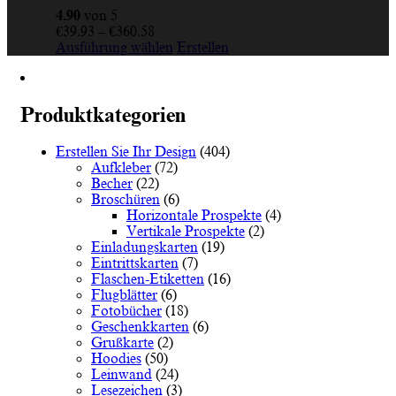
4.90
von 5
Preisspanne:
€
39.93
–
€
360.58
€39.93
Dieses
Ausführung wählen
Erstellen
bis
Produkt
€360.58
weist
mehrere
Varianten
Produktkategorien
auf.
Die
Erstellen Sie Ihr Design
(404)
Optionen
Aufkleber
(72)
können
Becher
(22)
auf
Broschüren
(6)
der
Horizontale Prospekte
(4)
Produktseite
Vertikale Prospekte
(2)
gewählt
Einladungskarten
(19)
werden
Eintrittskarten
(7)
Flaschen-Etiketten
(16)
Flugblätter
(6)
Fotobücher
(18)
Geschenkkarten
(6)
Grußkarte
(2)
Hoodies
(50)
Leinwand
(24)
Lesezeichen
(3)