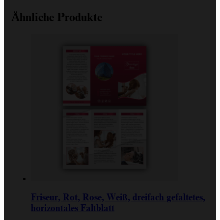
Ähnliche Produkte
Friseur, Rot, Rose, Weiß, dreifach gefaltetes,
horizontales Faltblatt