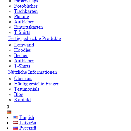
Papier-Tags
Fotobücher
Tischkarten
Plakate
Aufkleber
Eintrittskarten
T-Shirts
Fertig gedruckte Produkte
Leinwand
Hoodies
Becher
Aufkleber
T-Shirts
Nützliche Informationen
Über uns
Häufig gestellte Fragen
Testimonials
Blog
Kontakt
0
English
Latviešu
Русский