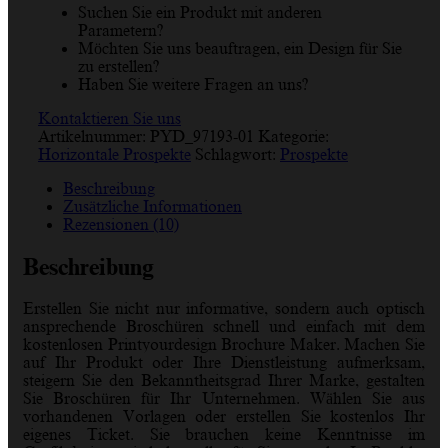
Suchen Sie ein Produkt mit anderen
Parametern?
Möchten Sie uns beauftragen, ein Design für Sie
zu erstellen?
Haben Sie weitere Fragen an uns?
Kontaktieren Sie uns
Artikelnummer:
PYD_97193-01
Kategorie:
Horizontale Prospekte
Schlagwort:
Prospekte
Beschreibung
Zusätzliche Informationen
Rezensionen (10)
Beschreibung
Erstellen Sie nicht nur informative, sondern auch optisch
ansprechende Broschüren schnell und einfach mit dem
kostenlosen Printyourdesign Brochure Maker. Machen Sie
auf Ihr Produkt oder Ihre Dienstleistung aufmerksam,
steigern Sie den Bekanntheitsgrad Ihrer Marke, gestalten
Sie Broschüren für Ihr Unternehmen. Wählen Sie aus
vorhandenen Vorlagen oder erstellen Sie kostenlos Ihr
eigenes Ticket. Sie brauchen keine Kenntnisse im