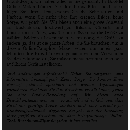
Grafikdesign, wir haben alles für Sie gemacht. In Booklet
Online Maker können Sie Ihre Fotos Bilder hochladen,
fügen Sie Ihren Text, ändern Sie die Schriftarten und
Farben, wenn Sie nicht über Ihre eigenen Bilder, keine
Sorge, wir gotch Sie! Wir bieten auch eine große Auswahl
an kostenlosen, hochwertigen Bildern, Cliparts und
Illustrationen. Alles, was Sie tun müssen, ist die Größe zu
wählen, Bilder zu beschneiden, wenn nötig, die Größe zu
ändern, ja, das ist die ganze Arbeit, die Sie brauchen, um in
diesem Online-Pamphlet Maker setzen, nur in ein paar
Minuten Ihre Broschüre wird gemacht werden! Verwenden
Sie den Editor sofort, Sie müssen nichts herunterladen oder
auf Ihrem Gerät installieren.
Sind Änderungen erforderlich? Haben Sie vergessen, eine
Information hinzuzufügen? Keine Sorge, Sie können Ihren
Entwurf jederzeit speichern und weitere Anpassungen
vornehmen.
Nachdem Sie Ihre Broschüre erstellt haben, geben
Sie eine Online-Bestellung auf. Wir bieten auch
Druckdienstleistungen an – so schnell und einfach geht das!
Nicht nur günstige Preise, sondern auch eine Garantie für
Kundenzufriedenheit! Beginnen Sie jetzt mit der Erstellung
Ihrer perfekten Broschüre mit dem Printyourdesign Online-
Tool! Broschüren-Flyer für jeden Anlass erstellen.