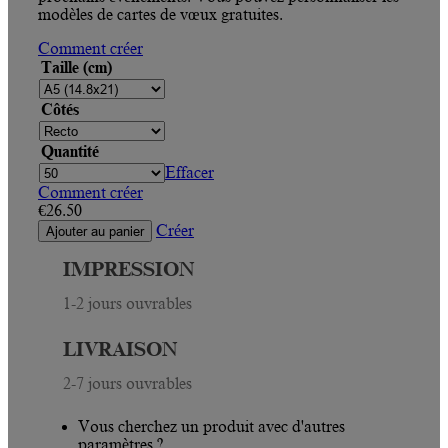
modèles de cartes de vœux gratuites.
Comment créer
Taille (cm)
Côtés
Quantité
Effacer
Comment créer
€
26.50
Créer
Ajouter au panier
IMPRESSION
1-2 jours ouvrables
LIVRAISON
2-7 jours ouvrables
Vous cherchez un produit avec d'autres
paramètres ?