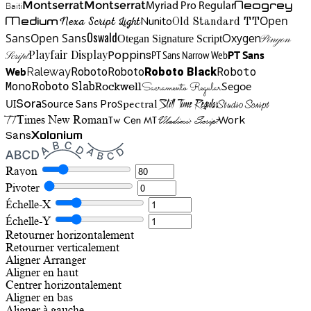
Neogrey
Montserrat
Montserrat
Baiti
Myriad Pro Regular
Open
Medium
Nunito
Nexa Script Light
Old Standard TT
Oswald
Sans
Open Sans
Oxygen
Otegan Signature Script
Pinyon
Playfair Display
Poppins
PT Sans Narrow Web
PT Sans
Script
Roboto
Web
Roboto
Roboto
Roboto Black
Raleway
Mono
Roboto Slab
Segoe
Rockwell
Sacramento Regular
UI
Spectral
Sora
Source Sans Pro
Still Time Regular
Studio Script
TT
Tw Cen MT
Work
Times New Roman
Vladimir Script
Sans
Xolonium
Rayon
Pivoter
Échelle-X
Échelle-Y
Retourner horizontalement
Retourner verticalement
Aligner
Arranger
Aligner en haut
Centrer horizontalement
Aligner en bas
Aligner à gauche