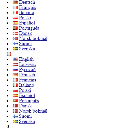
Deutsch
Français
Italiano
Polski
Español
Português
Dansk
Norsk bokmål
Suomi
Svenska
English
Latviešu
Русский
Deutsch
Français
Italiano
Polski
Español
Português
Dansk
Norsk bokmål
Suomi
Svenska
0