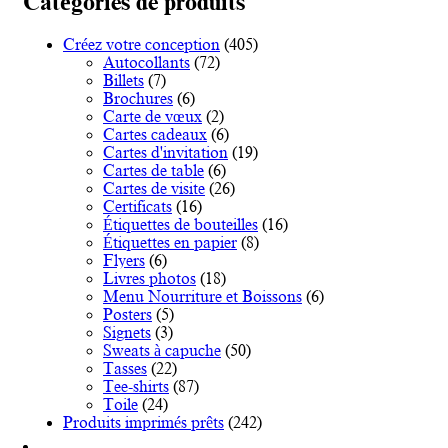
Catégories de produits
Les
options
Créez votre conception
(405)
peuvent
Autocollants
(72)
être
Billets
(7)
choisies
Brochures
(6)
sur
Carte de vœux
(2)
la
Cartes cadeaux
(6)
page
Cartes d'invitation
(19)
du
Cartes de table
(6)
produit
Cartes de visite
(26)
Certificats
(16)
Étiquettes de bouteilles
(16)
Étiquettes en papier
(8)
Flyers
(6)
Livres photos
(18)
Menu Nourriture et Boissons
(6)
Posters
(5)
Signets
(3)
Sweats à capuche
(50)
Tasses
(22)
Tee-shirts
(87)
Toile
(24)
Produits imprimés prêts
(242)