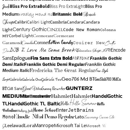
Jack
Bliss Pro ExtraBold
Bliss Pro ExtraLight
Bliss Pro
Brock
Medium
Bradley Hand Itc
Britannic Bold
Script
Cambria
Candara
Calibri
Calibri Light
Candara
Century Gothic
Cinzel
Light
Code New Roman
Colonna
Cormorant
Cormorant
Corbel Light
MT
Cotton Candy
Garamond
Cornelia
Coronet
Couirer New
Creattion
DJB I Love Me Some Brook
Encode
Edwardian Script ITC
Demo
Sans
Franklin Gothic
Fira Sans Extra Bold
Fortune
Epilogue
Demi Italic
Franklin Gothic Demi Regular
Franklin Gothic
Medium Italic
Fredericka The Great Regular
Free Style
Gabriola One
Gabriola Two
Geo706 Md BT
GeoSlab703 MdCn
Script
Gabriola
BT
Gunny Rewriter
Great Vibes
Gunterz
Gill Sans
Hahmlet
Hahmlet
Haettenschweiler
HandelGothic
Medium
Hello Summer
TL
HandelGothic TL Baltic
Hello
Hello
Home School
Inter
JetBrains
Valentina
Hickory Jack
Mono
Lato
Learning Curve Alt
Klaudie Nikol Demo Regular
Manrope
Lora
Leelawad
Microsoft Tai Le
G
Microsoft Yi