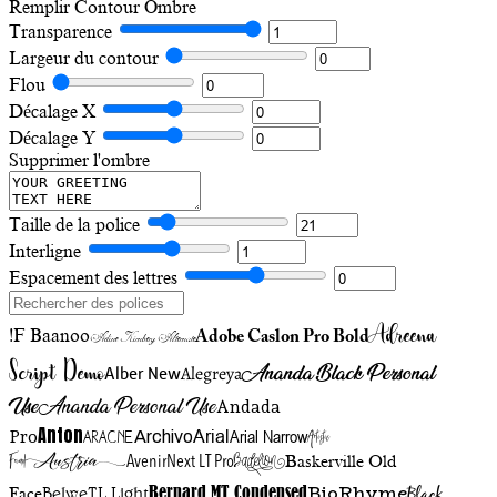
Remplir
Contour
Ombre
Transparence
Largeur du contour
Flou
Décalage X
Décalage Y
Supprimer l'ombre
Taille de la police
Interligne
Espacement des lettres
Adreena
!F Baanoo
Adobe Caslon Pro Bold
Adine Kirnberg Alternate
Script Demo
Ananda Black Personal
Alegreya
Alber New
Use
Ananda Personal Use
Andada
Anton
Arial Narrow
Artistic
Pro
Arial
Aracne
Archivo
Austria
Friend
AvenirNext LT Pro
Badelion
Baskerville Old
BioRhyme
BelweTL Light
Bernard MT Condensed
Black
Face