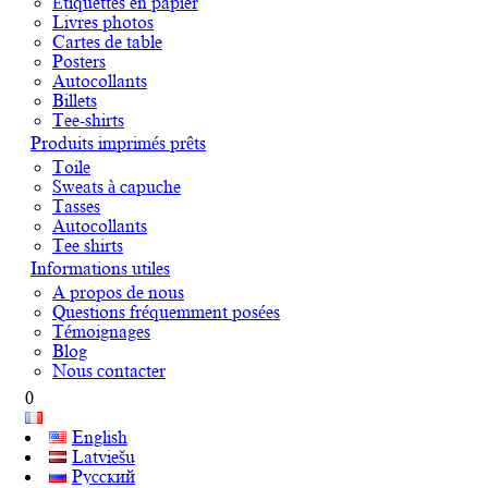
Étiquettes en papier
Livres photos
Cartes de table
Posters
Autocollants
Billets
Tee-shirts
Produits imprimés prêts
Toile
Sweats à capuche
Tasses
Autocollants
Tee shirts
Informations utiles
A propos de nous
Questions fréquemment posées
Témoignages
Blog
Nous contacter
0
English
Latviešu
Русский