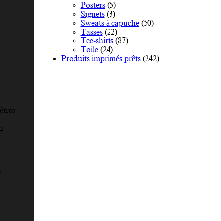
Posters
(5)
Signets
(3)
Sweats à capuche
(50)
Tasses
(22)
Tee-shirts
(87)
Toile
(24)
Produits imprimés prêts
(242)
ètres
n
n