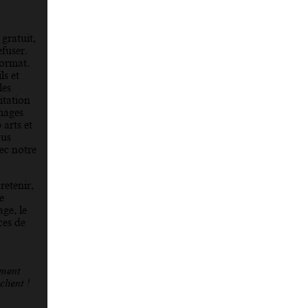
gratuit,
efuser.
format.
ls et
les
itation
mages
arts et
ous
ec notre
retenir,
e
ge, le
ces de
ement
lient !