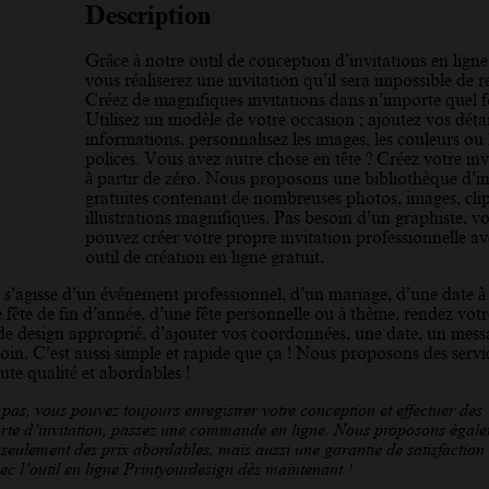
Description
Grâce à notre outil de conception d’invitations en ligne 
vous réaliserez une invitation qu’il sera impossible de r
Créez de magnifiques invitations dans n’importe quel 
Utilisez un modèle de votre occasion ; ajoutez vos détai
informations, personnalisez les images, les couleurs ou 
polices. Vous avez autre chose en tête ? Créez votre inv
à partir de zéro. Nous proposons une bibliothèque d’i
gratuites contenant de nombreuses photos, images, clip 
illustrations magnifiques. Pas besoin d’un graphiste, v
pouvez créer votre propre invitation professionnelle av
outil de création en ligne gratuit.
il s’agisse d’un événement professionnel, d’un mariage, d’une date à 
 fête de fin d’année, d’une fête personnelle ou à thème, rendez votr
le de design approprié, d’ajouter vos coordonnées, une date, un messa
oin. C’est aussi simple et rapide que ça ! Nous proposons des servi
ute qualité et abordables !
as, vous pouvez toujours enregistrer votre conception et effectuer des
carte d’invitation, passez une commande en ligne. Nous proposons égal
 seulement des prix abordables, mais aussi une garantie de satisfaction c
ec l’outil en ligne Printyourdesign dès maintenant !