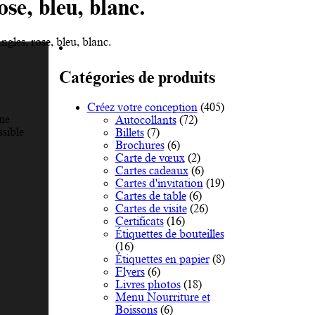
ose, bleu, blanc.
angles, rose, bleu, blanc.
Catégories de produits
Créez votre conception
(405)
gne
Autocollants
(72)
ssible
Billets
(7)
Brochures
(6)
Carte de vœux
(2)
Cartes cadeaux
(6)
Cartes d'invitation
(19)
Cartes de table
(6)
Cartes de visite
(26)
Certificats
(16)
Étiquettes de bouteilles
(16)
Étiquettes en papier
(8)
Flyers
(6)
Livres photos
(18)
Menu Nourriture et
Boissons
(6)