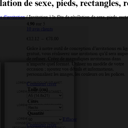
élation de sexe, pieds, rectangles, r
s d'invitation
/ Invitation à la fête de révélation de sexe, pieds, rect
4.90
sur 5
10
avis clients
Plage
€
12.12
–
€
78.00
de
Grâce à notre outil de conception d’invitations en li
prix :
gratuit, vous réaliserez une invitation qu’il sera impo
€12.12
de refuser. Créez de magnifiques invitations dans
à
n’importe quel format. Utilisez un modèle de votre
€78.00
occasion ; ajoutez vos détails et informations,
personnalisez les images, les couleurs ou les polices.
Comment créer
Taille (cm)
Côtés
Quantité
Effacer
Comment créer