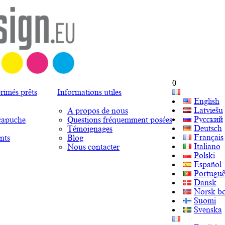
0
rimés prêts
Informations utiles
English
Latviešu
A propos de nous
Русский
capuche
Questions fréquemment posées
Deutsch
Témoignages
Français
nts
Blog
Italiano
Nous contacter
Polski
Español
Portuguê
Dansk
Norsk b
Suomi
Svenska