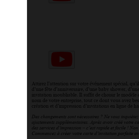
Attirez l’attention sur votre événement spécial, qu’
d’une fête d’anniversaire, d’une baby shower, d’une
invitation inoubliable. Il suffit de choisir le modè
nom de votre entreprise, tout ce dont vous avez bes
création et d’impression d’invitations en ligne de ha
Des changements sont nécessaires ? Ne vous inquiétez p
ajustements supplémentaires. Après avoir créé votre 
des services d’impression – c’est rapide et facile ! Non
Commencez à créer votre carte d’invitation parfaite av