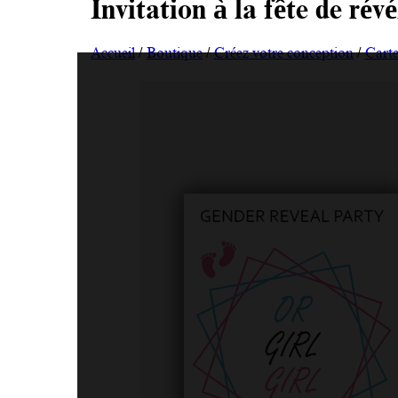
Invitation à la fête de rév
Accueil
/
Boutique
/
Créez votre conception
/
Carte