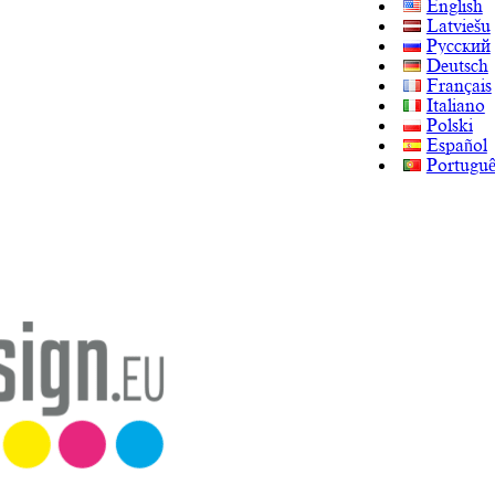
English
Latviešu
Русский
Deutsch
Français
Italiano
Polski
Español
Portuguê