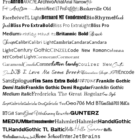
Anton
Arial Narrow
Artistic
Pro
Arial
Aracne
Archivo
Austria
Friend
AvenirNext LT Pro
Badelion
Baskerville Old
BioRhyme
BelweTL Light
Bernard MT Condensed
Black
Face
Jack
Bliss Pro ExtraBold
Bliss Pro ExtraLight
Bliss Pro
Brock
Medium
Bradley Hand Itc
Britannic Bold
Script
Cambria
Candara
Calibri
Calibri Light
Candara
Century Gothic
Cinzel
Light
Code New Roman
Colonna
Cormorant
Cormorant
Corbel Light
MT
Cotton Candy
Garamond
Cornelia
Coronet
Couirer New
Creattion
DJB I Love Me Some Brook
Encode
Edwardian Script ITC
Demo
Sans
Franklin Gothic
Fira Sans Extra Bold
Fortune
Epilogue
Demi Italic
Franklin Gothic Demi Regular
Franklin Gothic
Medium Italic
Fredericka The Great Regular
Free Style
Gabriola One
Gabriola Two
Geo706 Md BT
GeoSlab703 MdCn
Script
Gabriola
BT
Gunny Rewriter
Great Vibes
Gunterz
Gill Sans
Hahmlet
Hahmlet
Haettenschweiler
HandelGothic
Medium
Hello Summer
TL
HandelGothic TL Baltic
Hello
Hello
Home School
Inter
JetBrains
Valentina
Hickory Jack