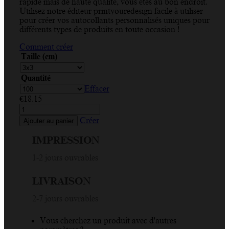
rapide mais de haute qualité, vous êtes au bon endroit.
Utilisez notre éditeur printyouredesign facile à utiliser
pour créer vos autocollants personnalisés uniques pour
différents types de produits en toute occasion !
Comment créer
Taille (cm)
Quantité
Effacer
€
18.15
quantité
de
Créer
Ajouter au panier
Homemade,
Heart,
IMPRESSION
Rose,
Red,
1-2 jours ouvrables
White,
Rectangle
LIVRAISON
Sticker
2-7 jours ouvrables
Vous cherchez un produit avec d'autres