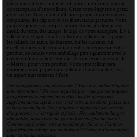
personnaliser votre autocollant grâce à notre outil gratuit
de conception d’autocollants. Créez votre étiquette à partir
de zéro avec l’aide d’un outil, nous proposons des images,
des polices, des clip arts et des illustrations gratuites. Vous
pouvez ajouter vos propres informations, un design, un
motif, du texte, des images, le logo de votre entreprise. Il y a
tellement de façons d’utiliser les autocollants sur le papier,
les cahiers, les murs, les fenêtres, sur les cadeaux, un
excellent moyen de promouvoir votre entreprise ou votre
produit, de rendre votre emballage plus significatif avec le
créateur d’autocollants gratuits, de concevoir une note de
« Merci » pour votre produit. Votre autocollant sera
imprimé sur du papier autocollant de haute qualité, avec
un aspect mat résistant à l’eau.
Des changements sont nécessaires ? Vous avez oublié d’ajouter
une information ? Ne vous inquiétez pas, vous pouvez toujours
enregistrer votre conception et effectuer des ajustements
supplémentaires. Après avoir créé votre autocollant, passez une
commande en ligne. Nous proposons également des services
d’impression – c’est rapide et facile ! Non seulement des prix
abordables, mais aussi une garantie de satisfaction client !
Commencez à créer votre autocollant parfait avec l’outil en
ligne Printyourdesign dès maintenant ! Créateur d’autocollants
pour toutes les occasions.