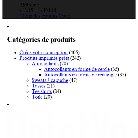
4.90
sur 5
Plage
€
18.15
–
€
404.14
de
Ce
Choix des options
Créer
prix :
produit
€18.15
a
à
plusieurs
€404.14
variations.
Catégories de produits
Les
options
Créez votre conception
(405)
peuvent
Produits imprimés prêts
(242)
être
Autocollants
(70)
choisies
Autocollants en forme de cercle
(35)
sur
Autocollants en forme de rectangle
(35)
la
Sweats à capuche
(47)
page
Tasses
(21)
du
Tee shirts
(84)
produit
Toile
(20)