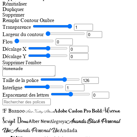
Réinitialiser
Dupliquer
Supprimer
Remplir
Contour
Ombre
Transparence
Largeur du contour
Flou
Décalage X
Décalage Y
Supprimer l'ombre
Taille de la police
Interligne
Espacement des lettres
Adreena
!F Baanoo
Adobe Caslon Pro Bold
Adine Kirnberg Alternate
Script Demo
Ananda Black Personal
Alegreya
Alber New
Use
Ananda Personal Use
Andada