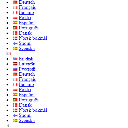
Deutsch
Français
Italiano
Polski
Español
Português
Dansk
Norsk bokmål
Suomi
Svenska
English
Latviešu
Русский
Deutsch
Français
Italiano
Polski
Español
Português
Dansk
Norsk bokmål
Suomi
Svenska
3