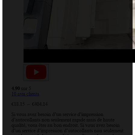
4.90
sur 5
10
avis clients
Plage
€
18.15
–
€
404.14
de
Si vous avez besoin d’un service d’impression
prix :
d’autocollants non seulement rapide mais de haute
€18.15
qualité, vous êtes au bon endroit. Si vous avez besoin
à
d’un service d’impression d’autocollants non seulement
€404.14