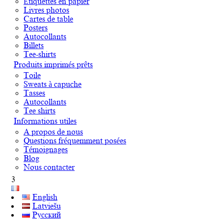
Étiquettes en papier
Livres photos
Cartes de table
Posters
Autocollants
Billets
Tee-shirts
Produits imprimés prêts
Toile
Sweats à capuche
Tasses
Autocollants
Tee shirts
Informations utiles
A propos de nous
Questions fréquemment posées
Témoignages
Blog
Nous contacter
3
English
Latviešu
Русский