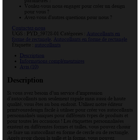
paramètres ?
Voulez-vous nous engager pour créer un design
pour vous ?
Avez-vous d'autres questions pour nous ?
Contactez-nous
UGS :
PYD_59728-01
Catégories :
Autocollants en
forme de rectangle
,
Autocollants en forme de rectangle
Étiquette :
autocollants
Description
Informations complémentaires
Avis (10)
Description
Si vous avez besoin d’un service d’impression
d’autocollants non seulement rapide mais aussi de haute
qualité, vous êtes au bon endroit. Utilisez notre éditeur
printyouredesign facile à utiliser pour créer vos autocollants
personnalisés uniques pour différents types de produits et
pour toutes les occasions ! Les étiquettes personnalisées
existent en différentes formes et tailles, vous pouvez choisir
de faire un autocollant en forme de cercle ou de rectangle.
Après avoir choisi la taille et la forme, vous pouvez