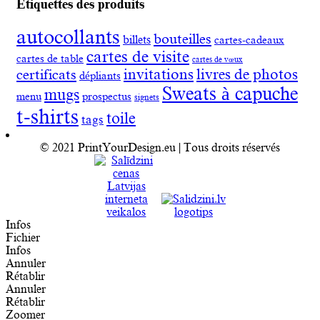
Étiquettes des produits
autocollants
bouteilles
billets
cartes-cadeaux
cartes de visite
cartes de table
cartes de vœux
invitations
livres de photos
certificats
dépliants
Sweats à capuche
mugs
menu
prospectus
signets
t-shirts
toile
tags
© 2021 PrintYourDesign.eu | Tous droits réservés
Infos
Fichier
Infos
Annuler
Rétablir
Annuler
Rétablir
Zoomer