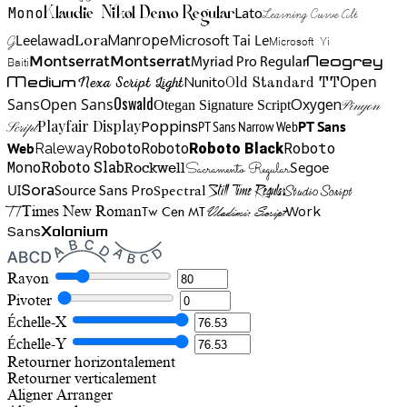
Mono
Lato
Learning Curve Alt
Klaudie Nikol Demo Regular
Manrope
Lora
Leelawad
Microsoft Tai Le
G
Microsoft Yi
Neogrey
Montserrat
Montserrat
Baiti
Myriad Pro Regular
Open
Medium
Nunito
Nexa Script Light
Old Standard TT
Oswald
Sans
Open Sans
Oxygen
Otegan Signature Script
Pinyon
Playfair Display
Poppins
PT Sans Narrow Web
PT Sans
Script
Roboto
Web
Roboto
Roboto
Roboto Black
Raleway
Mono
Roboto Slab
Segoe
Rockwell
Sacramento Regular
UI
Spectral
Sora
Source Sans Pro
Still Time Regular
Studio Script
TT
Tw Cen MT
Work
Times New Roman
Vladimir Script
Sans
Xolonium
Rayon
Pivoter
Échelle-X
Échelle-Y
Retourner horizontalement
Retourner verticalement
Aligner
Arranger