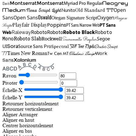
Neogrey
Montserrat
Montserrat
Baiti
Myriad Pro Regular
Open
Medium
Nunito
Nexa Script Light
Old Standard TT
Oswald
Sans
Open Sans
Oxygen
Otegan Signature Script
Pinyon
Playfair Display
Poppins
PT Sans Narrow Web
PT Sans
Script
Roboto
Web
Roboto
Roboto
Roboto Black
Raleway
Mono
Roboto Slab
Segoe
Rockwell
Sacramento Regular
UI
Spectral
Sora
Source Sans Pro
Still Time Regular
Studio Script
TT
Tw Cen MT
Work
Times New Roman
Vladimir Script
Sans
Xolonium
Rayon
Pivoter
Échelle-X
Échelle-Y
Retourner horizontalement
Retourner verticalement
Aligner
Arranger
Aligner en haut
Centrer horizontalement
Aligner en bas