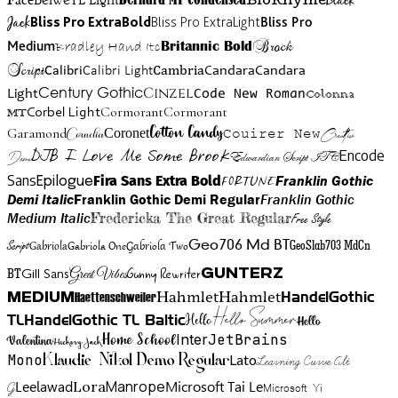
Black
Face
Jack
Bliss Pro ExtraBold
Bliss Pro ExtraLight
Bliss Pro
Brock
Medium
Bradley Hand Itc
Britannic Bold
Script
Cambria
Candara
Calibri
Calibri Light
Candara
Century Gothic
Cinzel
Light
Code New Roman
Colonna
Cormorant
Cormorant
Corbel Light
MT
Cotton Candy
Garamond
Cornelia
Coronet
Couirer New
Creattion
DJB I Love Me Some Brook
Encode
Edwardian Script ITC
Demo
Sans
Franklin Gothic
Fira Sans Extra Bold
Fortune
Epilogue
Demi Italic
Franklin Gothic Demi Regular
Franklin Gothic
Medium Italic
Fredericka The Great Regular
Free Style
Gabriola One
Gabriola Two
Geo706 Md BT
GeoSlab703 MdCn
Script
Gabriola
BT
Gunny Rewriter
Great Vibes
Gunterz
Gill Sans
Hahmlet
Hahmlet
Haettenschweiler
HandelGothic
Medium
Hello Summer
TL
HandelGothic TL Baltic
Hello
Hello
Home School
Inter
JetBrains
Valentina
Hickory Jack
Mono
Lato
Learning Curve Alt
Klaudie Nikol Demo Regular
Manrope
Lora
Leelawad
Microsoft Tai Le
G
Microsoft Yi