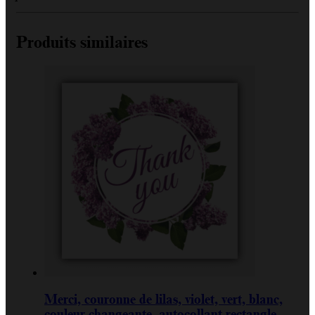
Produits similaires
Merci, couronne de lilas, violet, vert, blanc,
couleur changeante, autocollant rectangle