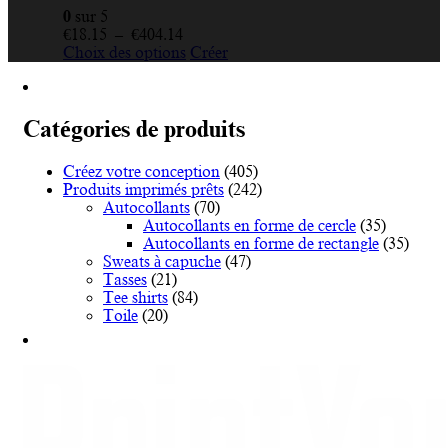
0
sur 5
Plage
€
18.15
–
€
404.14
de
Ce
Choix des options
Créer
prix :
produit
€18.15
a
à
plusieurs
€404.14
variations.
Catégories de produits
Les
options
Créez votre conception
(405)
peuvent
Produits imprimés prêts
(242)
être
Autocollants
(70)
choisies
Autocollants en forme de cercle
(35)
sur
Autocollants en forme de rectangle
(35)
la
Sweats à capuche
(47)
page
Tasses
(21)
du
Tee shirts
(84)
produit
Toile
(20)