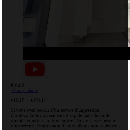
0
sur 5
10
avis clients
Plage
€
18.15
–
€
404.14
de
Si vous avez besoin d’un service d’impression
prix :
d’autocollants non seulement rapide mais de haute
€18.15
qualité, vous êtes au bon endroit. Si vous avez besoin
à
d’un service d’impression d’autocollants non seulement
€404.14