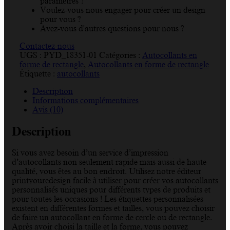
paramètres ?
Voulez-vous nous engager pour créer un design
pour vous ?
Avez-vous d'autres questions pour nous ?
Contactez-nous
UGS :
PYD_18351-01
Catégories :
Autocollants en
forme de rectangle
,
Autocollants en forme de rectangle
Étiquette :
autocollants
Description
Informations complémentaires
Avis (10)
Description
Si vous avez besoin d’un service d’impression
d’autocollants non seulement rapide mais aussi de haute
qualité, vous êtes au bon endroit. Utilisez notre éditeur
printyouredesign facile à utiliser pour créer vos autocollants
personnalisés uniques pour différents types de produits et
pour toutes les occasions ! Les étiquettes personnalisées
existent en différentes formes et tailles, vous pouvez choisir
de faire un autocollant en forme de cercle ou de rectangle.
Après avoir choisi la taille et la forme, vous pouvez