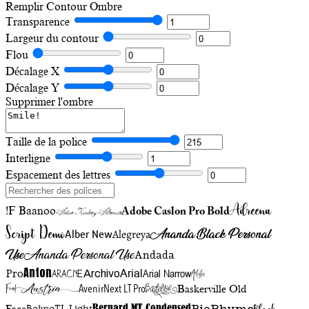
Remplir
Contour
Ombre
Transparence
Largeur du contour
Flou
Décalage X
Décalage Y
Supprimer l'ombre
Taille de la police
Interligne
Espacement des lettres
Adreena
!F Baanoo
Adobe Caslon Pro Bold
Adine Kirnberg Alternate
Script Demo
Ananda Black Personal
Alegreya
Alber New
Use
Ananda Personal Use
Andada
Anton
Arial Narrow
Artistic
Pro
Arial
Aracne
Archivo
Austria
Friend
AvenirNext LT Pro
Badelion
Baskerville Old
BioRhyme
BelweTL Light
Bernard MT Condensed