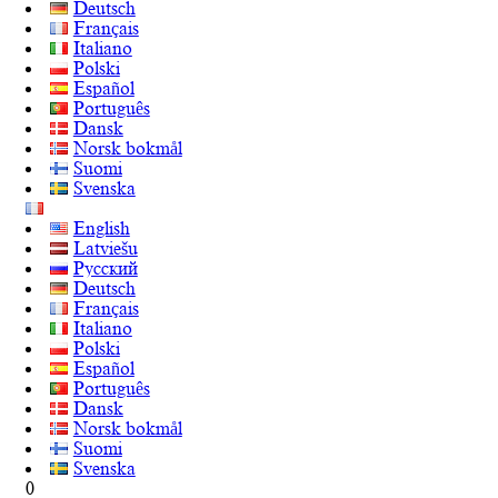
Deutsch
Français
Italiano
Polski
Español
Português
Dansk
Norsk bokmål
Suomi
Svenska
English
Latviešu
Русский
Deutsch
Français
Italiano
Polski
Español
Português
Dansk
Norsk bokmål
Suomi
Svenska
0