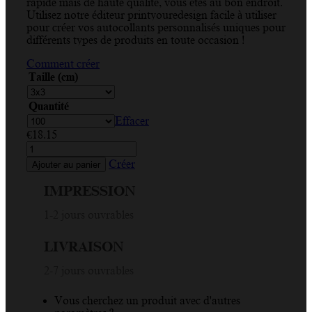
rapide mais de haute qualité, vous êtes au bon endroit.
Utilisez notre éditeur printyouredesign facile à utiliser
pour créer vos autocollants personnalisés uniques pour
différents types de produits en toute occasion !
Comment créer
Taille (cm)
Quantité
Effacer
€
18.15
quantité
de
Créer
Ajouter au panier
You
Make
IMPRESSION
Me
Smile,
1-2 jours ouvrables
Coeur,
Menthe
LIVRAISON
et
Noir,
2-7 jours ouvrables
Autocollant
Rectangle
Vous cherchez un produit avec d'autres