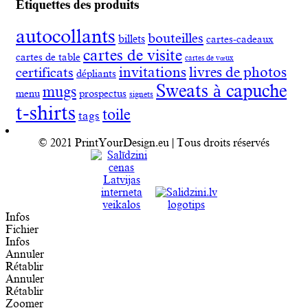
Étiquettes des produits
autocollants
bouteilles
billets
cartes-cadeaux
cartes de visite
cartes de table
cartes de vœux
invitations
livres de photos
certificats
dépliants
Sweats à capuche
mugs
menu
prospectus
signets
t-shirts
toile
tags
© 2021 PrintYourDesign.eu | Tous droits réservés
Infos
Fichier
Infos
Annuler
Rétablir
Annuler
Rétablir
Zoomer