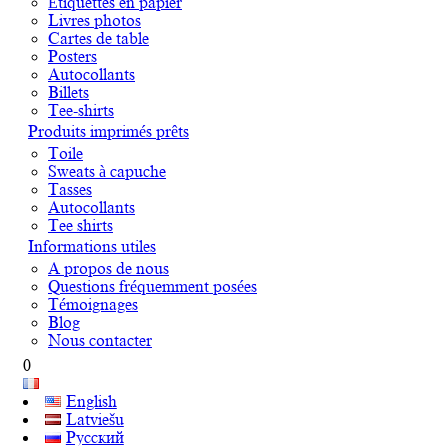
Étiquettes en papier
Livres photos
Cartes de table
Posters
Autocollants
Billets
Tee-shirts
Produits imprimés prêts
Toile
Sweats à capuche
Tasses
Autocollants
Tee shirts
Informations utiles
A propos de nous
Questions fréquemment posées
Témoignages
Blog
Nous contacter
0
English
Latviešu
Русский