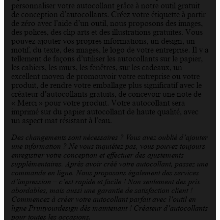
personnaliser votre autocollant grâce à notre outil gratuit
de conception d’autocollants. Créez votre étiquette à partir
de zéro avec l’aide d’un outil, nous proposons des images,
des polices, des clip arts et des illustrations gratuites. Vous
pouvez ajouter vos propres informations, un design, un
motif, du texte, des images, le logo de votre entreprise. Il y a
tellement de façons d’utiliser les autocollants sur le papier,
les cahiers, les murs, les fenêtres, sur les cadeaux, un
excellent moyen de promouvoir votre entreprise ou votre
produit, de rendre votre emballage plus significatif avec le
créateur d’autocollants gratuits, de concevoir une note de
« Merci » pour votre produit. Votre autocollant sera
imprimé sur du papier autocollant de haute qualité, avec
un aspect mat résistant à l’eau.
Des changements sont nécessaires ? Vous avez oublié d’ajouter
une information ? Ne vous inquiétez pas, vous pouvez toujours
enregistrer votre conception et effectuer des ajustements
supplémentaires. Après avoir créé votre autocollant, passez une
commande en ligne. Nous proposons également des services
d’impression – c’est rapide et facile ! Non seulement des prix
abordables, mais aussi une garantie de satisfaction client !
Commencez à créer votre autocollant parfait avec l’outil en
ligne Printyourdesign dès maintenant ! Créateur d’autocollants
pour toutes les occasions.