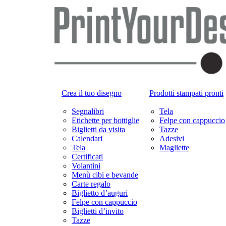
Crea il tuo disegno
Prodotti stampati pronti
Segnalibri
Tela
Etichette per bottiglie
Felpe con cappuccio
Biglietti da visita
Tazze
Calendari
Adesivi
Tela
Magliette
Certificati
Volantini
Menù cibi e bevande
Carte regalo
Biglietto d’auguri
Felpe con cappuccio
Biglietti d’invito
Tazze