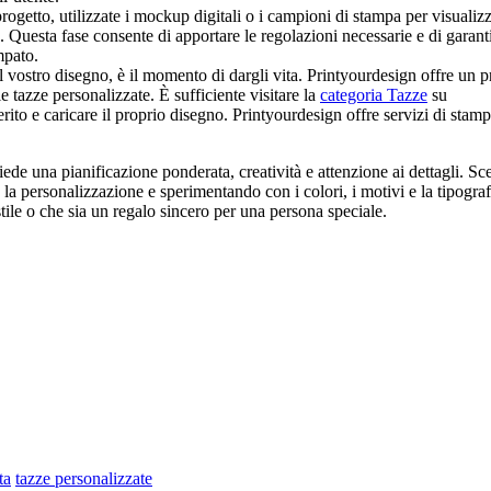
progetto, utilizzate i mockup digitali o i campioni di stampa per visualiz
. Questa fase consente di apportare le regolazioni necessarie e di garanti
mpato.
l vostro disegno, è il momento di dargli vita. Printyourdesign offre un 
e tazze personalizzate. È sufficiente visitare la
categoria Tazze
su
erito e caricare il proprio disegno. Printyourdesign offre servizi di stamp
iede una pianificazione ponderata, creatività e attenzione ai dettagli. S
la personalizzazione e sperimentando con i colori, i motivi e la tipograf
stile o che sia un regalo sincero per una persona speciale.
ta
tazze personalizzate