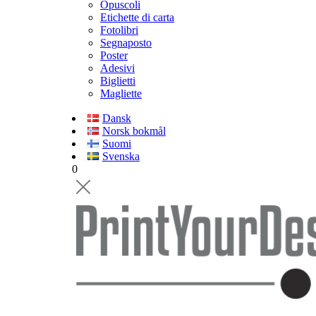
Opuscoli
Etichette di carta
Fotolibri
Segnaposto
Poster
Adesivi
Biglietti
Magliette
Dansk
Norsk bokmål
Suomi
Svenska
0