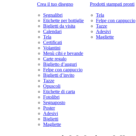
Crea il tuo disegno
Prodotti stampati pronti
Segnalibri
Tela
Etichette per bottiglie
Felpe con cappuccio
Biglietti da visita
Tazze
Calendari
Adesivi
Tela
Magliette
Certificati
Volantini
Menù cibi e bevande
Carte regalo
Biglietto d’auguri
Felpe con cappuccio
Biglietti d’invito
Tazze
Opuscoli
Etichette di carta
Fotolibri
Segnaposto
Poster
Adesivi
Biglietti
Magliette