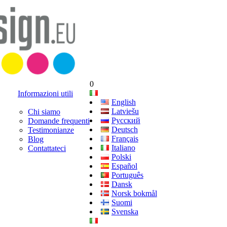
0
Informazioni utili
English
Latviešu
Chi siamo
Русский
Domande frequenti
Deutsch
Testimonianze
Français
Blog
Italiano
Contattateci
Polski
Español
Português
Dansk
Norsk bokmål
Suomi
Svenska