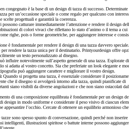
n congegnato è la base di un design di tazza di successo. Determinate
 tazza per un’occasione speciale o come regalo per qualcuno con interess
 scelte progettuali e garantirà la coerenza.
vi possono catturare immediatamente l’attenzione e rendere il design del
inazioni di colori vivaci che riflettano lo stato d’animo o il tema a cui 
 come righe, pois o forme geometriche, per aggiungere interesse e consi
one è fondamentale per rendere il design di una tazza davvero speciale
e per rendere la tazza unica per il destinatario. Printyourdesign offre opz
cilmente un testo personalizzato al disegno.
uò influire notevolmente sull’aspetto generale di una tazza. Esplorate di
glio si adatta al vostro concetto. Sia che preferiate un look elegante e m
ipografia può aggiungere carattere e migliorare il vostro design.
i:
Quando si progetta una tazza, è essenziale considerare il posizioname
te che il disegno si avvolgerà intorno alla tazza, quindi pianificate di
anti siano visibili da diverse angolazioni e che non siano ostacolati dal
mento di una composizione equilibrata è fondamentale per un design del
 di design in modo uniforme e considerate il peso visivo di ciascun elem
bbe appesantire l’occhio. Cercate di ottenere un equilibrio armonioso che
tazze sono spesso spunto di conversazione, quindi perché non inserire
i intelligenti, illustrazioni spiritose o battute interne possono aggiunge
ll’utente.