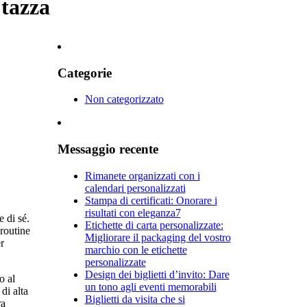
 tazza
Categorie
Non categorizzato
Messaggio recente
Rimanete organizzati con i
calendari personalizzati
Stampa di certificati: Onorare i
risultati con eleganza7
e di sé.
Etichette di carta personalizzate:
 routine
Migliorare il packaging del vostro
er
marchio con le etichette
personalizzate
Design dei biglietti d’invito: Dare
o al
un tono agli eventi memorabili
di alta
Biglietti da visita che si
ra