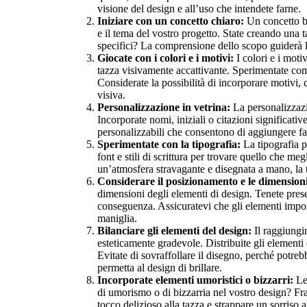
visione del design e all’uso che intendete farne.
Iniziare con un concetto chiaro:
Un concetto be
e il tema del vostro progetto. State creando una
specifici? La comprensione dello scopo guiderà le
Giocate con i colori e i motivi:
I colori e i moti
tazza visivamente accattivante. Sperimentate comb
Considerate la possibilità di incorporare motivi,
visiva.
Personalizzazione in vetrina:
La personalizzazi
Incorporate nomi, iniziali o citazioni significativ
personalizzabili che consentono di aggiungere fa
Sperimentate con la tipografia:
La tipografia p
font e stili di scrittura per trovare quello che me
un’atmosfera stravagante e disegnata a mano, la t
Considerare il posizionamento e le dimension
dimensioni degli elementi di design. Tenete presen
conseguenza. Assicuratevi che gli elementi import
maniglia.
Bilanciare gli elementi del design:
Il raggiungi
esteticamente gradevole. Distribuite gli elementi
Evitate di sovraffollare il disegno, perché potre
permetta al design di brillare.
Incorporate elementi umoristici o bizzarri:
Le 
di umorismo o di bizzarria nel vostro design? Fras
tocco delizioso alla tazza e strappare un sorriso a