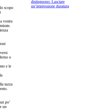
distinguono: Lasciare
un’impressione duratura
 lo scopo
i
la vostra
mirate.
stenza
.
ioni
versi
oderno o
nto e le
la
la tazza
ento.
 un po’
re un