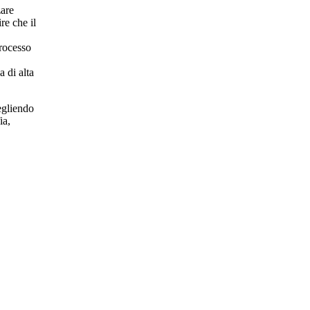
zare
re che il
processo
a di alta
cegliendo
ia,