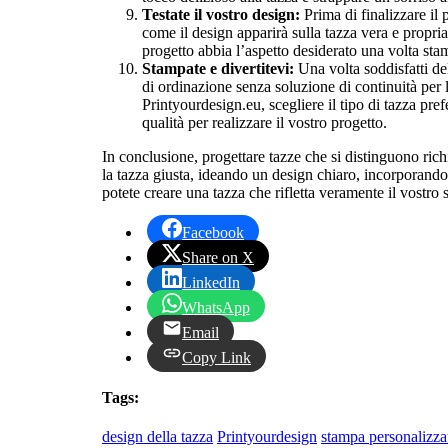
Testate il vostro design:
Prima di finalizzare il 
come il design apparirà sulla tazza vera e propria
progetto abbia l’aspetto desiderato una volta sta
Stampate e divertitevi:
Una volta soddisfatti de
di ordinazione senza soluzione di continuità per l
Printyourdesign.eu, scegliere il tipo di tazza pref
qualità per realizzare il vostro progetto.
In conclusione, progettare tazze che si distinguono rich
la tazza giusta, ideando un design chiaro, incorporando 
potete creare una tazza che rifletta veramente il vostro 
Facebook
Share on X
LinkedIn
WhatsApp
Email
Copy Link
Tags:
design della tazza
Printyourdesign
stampa personalizza