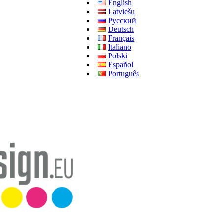
English
Latviešu
Русский
Deutsch
Français
Italiano
Polski
Español
Português