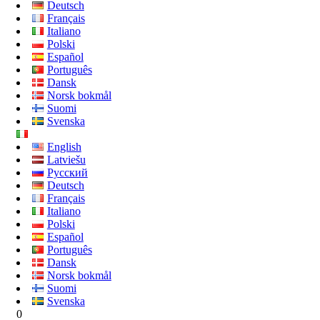
Deutsch
Français
Italiano
Polski
Español
Português
Dansk
Norsk bokmål
Suomi
Svenska
English
Latviešu
Русский
Deutsch
Français
Italiano
Polski
Español
Português
Dansk
Norsk bokmål
Suomi
Svenska
0