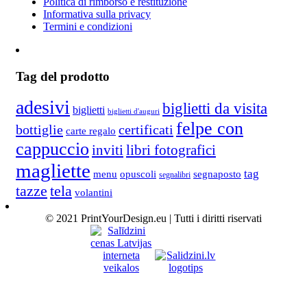
Politica di rimborso e restituzione
Informativa sulla privacy
Termini e condizioni
Tag del prodotto
adesivi
biglietti da visita
biglietti
biglietti d'auguri
felpe con
bottiglie
certificati
carte regalo
cappuccio
inviti
libri fotografici
magliette
tag
menu
opuscoli
segnaposto
segnalibri
tela
tazze
volantini
© 2021 PrintYourDesign.eu | Tutti i diritti riservati