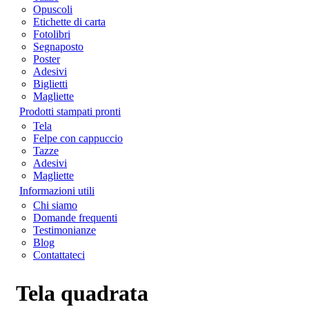
Opuscoli
Etichette di carta
Fotolibri
Segnaposto
Poster
Adesivi
Biglietti
Magliette
Prodotti stampati pronti
Tela
Felpe con cappuccio
Tazze
Adesivi
Magliette
Informazioni utili
Chi siamo
Domande frequenti
Testimonianze
Blog
Contattateci
Tela quadrata