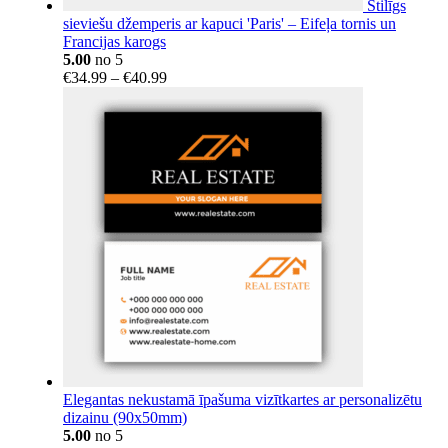
Stilīgs
sieviešu džemperis ar kapuci 'Paris' – Eifeļa tornis un
Francijas karogs
5.00
no 5
Price
€
34.99
–
€
40.99
range:
€34.99
through
€40.99
Elegantas nekustamā īpašuma vizītkartes ar personalizētu
dizainu (90x50mm)
5.00
no 5