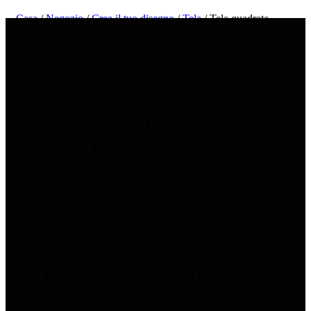
Casa
/
Negozio
/
Crea il tuo disegno
/
Tela
/ Tela quadrata
Create e stampate online il vostro design
quadrato su Canva