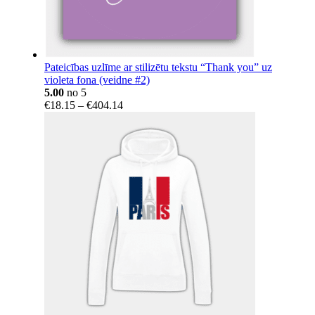
Pateicības uzlīme ar stilizētu tekstu “Thank you” uz
violeta fona (veidne #2)
5.00
no 5
Price
€
18.15
–
€
404.14
range:
€18.15
through
€404.14