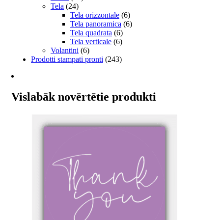
Tela
(24)
Tela orizzontale
(6)
Tela panoramica
(6)
Tela quadrata
(6)
Tela verticale
(6)
Volantini
(6)
Prodotti stampati pronti
(243)
Vislabāk novērtētie produkti