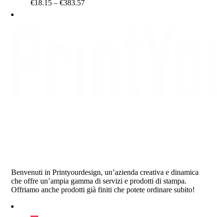
Price
€
18.15
–
€
383.57
range:
€18.15
through
€383.57
Benvenuti in Printyourdesign, un’azienda creativa e dinamica
che offre un’ampia gamma di servizi e prodotti di stampa.
Offriamo anche prodotti già finiti che potete ordinare subito!