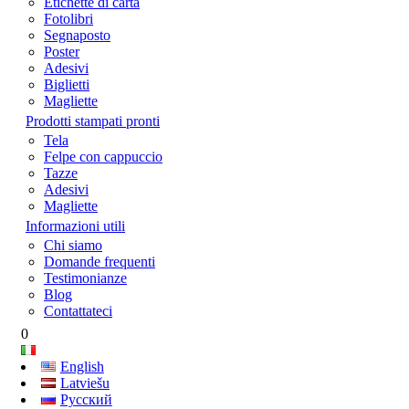
Etichette di carta
Fotolibri
Segnaposto
Poster
Adesivi
Biglietti
Magliette
Prodotti stampati pronti
Tela
Felpe con cappuccio
Tazze
Adesivi
Magliette
Informazioni utili
Chi siamo
Domande frequenti
Testimonianze
Blog
Contattateci
0
English
Latviešu
Русский