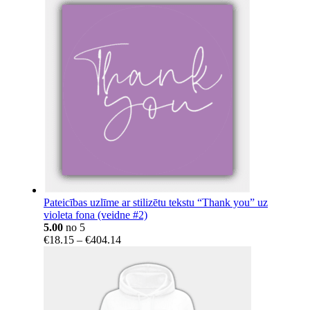
Pateicības uzlīme ar stilizētu tekstu “Thank you” uz
violeta fona (veidne #2)
5.00
no 5
Price
€
18.15
–
€
404.14
range:
€18.15
through
€404.14