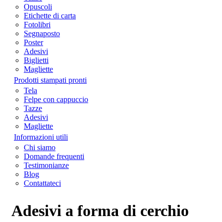
Opuscoli
Etichette di carta
Fotolibri
Segnaposto
Poster
Adesivi
Biglietti
Magliette
Prodotti stampati pronti
Tela
Felpe con cappuccio
Tazze
Adesivi
Magliette
Informazioni utili
Chi siamo
Domande frequenti
Testimonianze
Blog
Contattateci
Adesivi a forma di cerchio