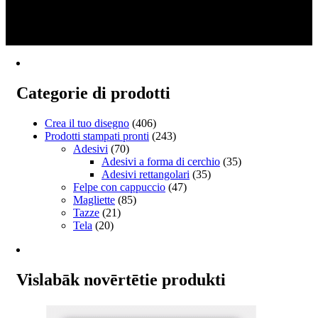
1
ha
da
2
più
€18.15
3
varianti.
a
→
Le
€81.68
opzioni
possono
essere
Categorie di prodotti
scelte
nella
pagina
Crea il tuo disegno
(406)
del
Prodotti stampati pronti
(243)
prodotto
Adesivi
(70)
Adesivi a forma di cerchio
(35)
Adesivi rettangolari
(35)
Felpe con cappuccio
(47)
Magliette
(85)
Tazze
(21)
Tela
(20)
Vislabāk novērtētie produkti