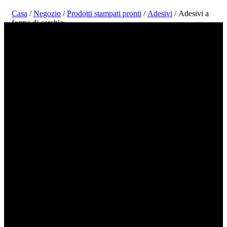
Casa
/
Negozio
/
Prodotti stampati pronti
/
Adesivi
/ Adesivi a
forma di cerchio
Grande scelta, sorriso divertente, giallo e
rosso scuro, adesivo a cerchio