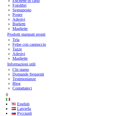
Etichette di carta
Fotolibri
Segnaposto
Poster
Adesivi
Biglietti
Magliette
Prodotti stampati pronti
Tela
Felpe con cappuccio
Tazze
Adesivi
Magliette
Informazioni utili
Chi siamo
Domande frequenti
Testimonianze
Blog
Contattateci
0
English
Latviešu
Русский