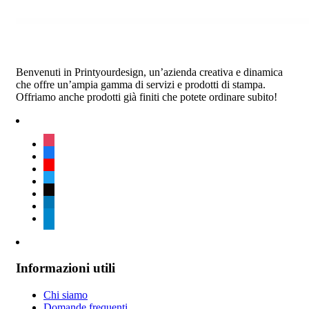
Benvenuti in Printyourdesign, un’azienda creativa e dinamica
che offre un’ampia gamma di servizi e prodotti di stampa.
Offriamo anche prodotti già finiti che potete ordinare subito!
instagram
facebook
youtube
twitter
tiktok
linkedin
telegram
Informazioni utili
Chi siamo
Domande frequenti