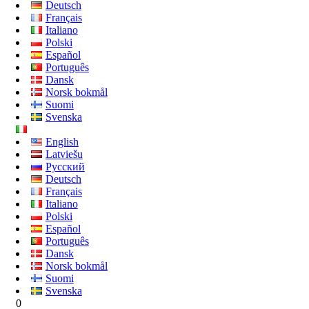
Deutsch
Français
Italiano
Polski
Español
Português
Dansk
Norsk bokmål
Suomi
Svenska
English
Latviešu
Русский
Deutsch
Français
Italiano
Polski
Español
Português
Dansk
Norsk bokmål
Suomi
Svenska
0