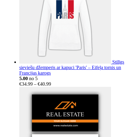
Stilīgs
sieviešu džemperis ar kapuci 'Paris' – Eifeļa tornis un
Francijas karogs
5.00
no 5
Price
€
34.99
–
€
40.99
range:
€34.99
through
€40.99