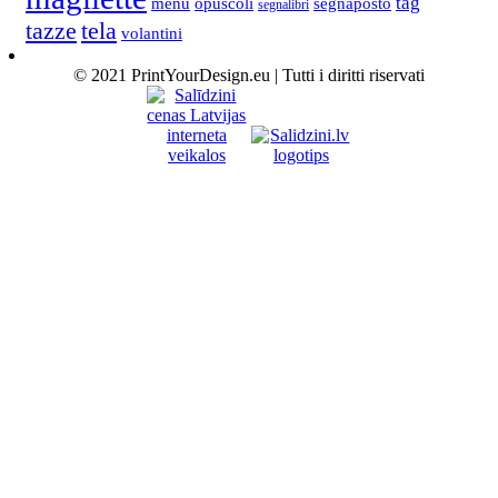
tag
menu
opuscoli
segnaposto
segnalibri
tela
tazze
volantini
© 2021 PrintYourDesign.eu | Tutti i diritti riservati