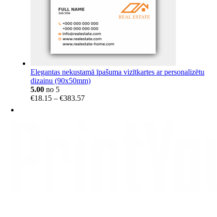
Elegantas nekustamā īpašuma vizītkartes ar personalizētu
dizainu (90x50mm)
5.00
no 5
Price
€
18.15
–
€
383.57
range:
€18.15
through
€383.57