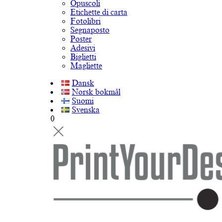
Opuscoli
Etichette di carta
Fotolibri
Segnaposto
Poster
Adesivi
Biglietti
Magliette
Dansk
Norsk bokmål
Suomi
Svenska
0