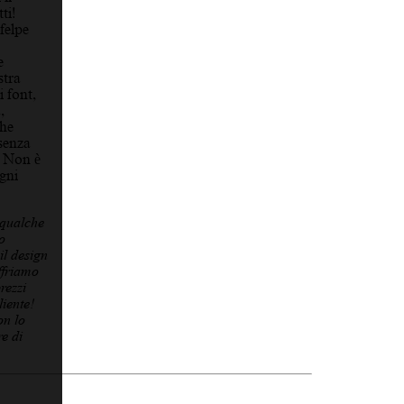
ti!
felpe
e
stra
i font,
,
che
 senza
. Non è
ogni
 qualche
o
il design
ffriamo
rezzi
iente!
on lo
e di