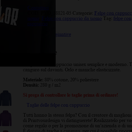
Contattaci
COD:
PYD_38821-05
Categorie:
Felpe con cappucc
uomo
,
Felpe con cappuccio da uomo
Tag:
felpe con
cappuccio
Descrizione
Informazioni aggiuntive
Recensioni (10)
Descrizione
Maglione con cappuccio unisex semplice e moderno. T
canguro sul davanti. Orlo e maniche elasticizzate.
Materiale:
80% cotone, 20% poliestere
Densità:
280 g / m2
Si prega di controllare le taglie prima di ordinare!
Taglie delle felpe con cappuccio
Tutti hanno la stessa felpa? Con il creatore di maglioni
di Printyourdesign vi distinguerete! Realizzatelo per voi
come regalo o per la promozione di un’azienda o di un
È dotato di tasche a canguro, per cui è possibile riporvi 