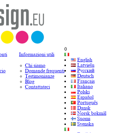
0
onti
Informazioni utili
English
Latviešu
Chi siamo
Русский
cio
Domande frequenti
Deutsch
Testimonianze
Français
Blog
Italiano
Contattateci
Polski
Español
Português
Dansk
Norsk bokmål
Suomi
Svenska