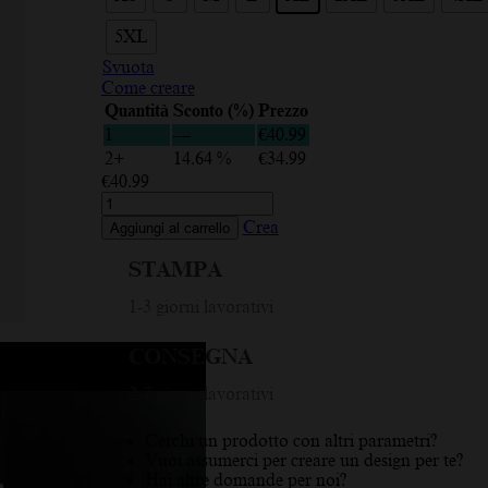
5XL
Svuota
Come creare
Quantità
Sconto (%)
Prezzo
1
—
€
40.99
2+
14.64 %
€
34.99
€
40.99
Italia
2023,
Crea
Aggiungi al carrello
Bandiera
dell'Italia,
STAMPA
Verde,
Bianco,
1-3 giorni lavorativi
Rosso,
Nero,
CONSEGNA
Felpa
con
2-7 giorni lavorativi
cappuccio
da
uomo
Cerchi un prodotto con altri parametri?
quantità
Vuoi assumerci per creare un design per te?
Hai altre domande per noi?