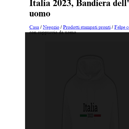
Italia 2023, Bandiera dell
uomo
Casa
/
Negozio
/
Prodotti stampati pronti
/
Felpe 
con cappuccio da uomo