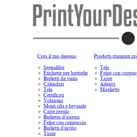
Crea il tuo disegno
Prodotti stampati pr
Segnalibri
Tela
Etichette per bottiglie
Felpe con cappuc
Biglietti da visita
Tazze
Calendari
Adesivi
Tela
Magliette
Certificati
Volantini
Menù cibi e bevande
Carte regalo
Biglietto d’auguri
Felpe con cappuccio
Biglietti d’invito
Tazze