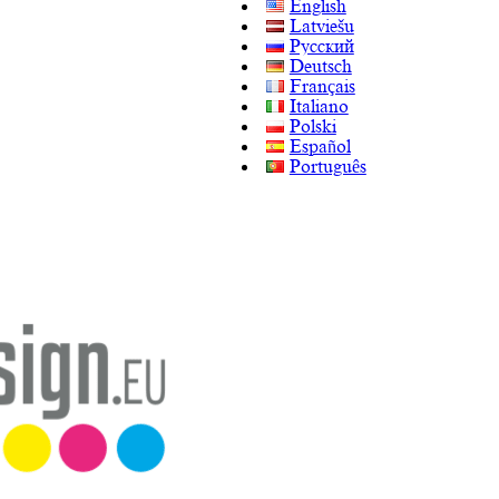
English
Latviešu
Русский
Deutsch
Français
Italiano
Polski
Español
Português