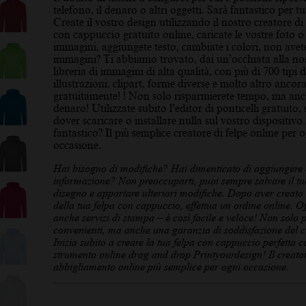
telefono, il denaro o altri oggetti. Sarà fantastico per tut
Create il vostro design utilizzando il nostro creatore di 
con cappuccio gratuito online, caricate le vostre foto o
immagini, aggiungete testo, cambiate i colori, non avet
immagini? Ti abbiamo trovato, dai un’occhiata alla no
libreria di immagini di alta qualità, con più di 700 tipi d
illustrazioni, clipart, forme diverse e molto altro ancora
gratuitamente! ! Non solo risparmierete tempo, ma an
denaro! Utilizzate subito l’editor di ponticelli gratuito,
dover scaricare o installare nulla sul vostro dispositivo
fantastico? Il più semplice creatore di felpe online per 
occasione.
Hai bisogno di modifiche? Hai dimenticato di aggiungere
informazione? Non preoccuparti, puoi sempre salvare il tu
disegno e apportare ulteriori modifiche. Dopo aver creato 
della tua felpa con cappuccio, effettua un ordine online. O
anche servizi di stampa – è così facile e veloce! Non solo p
convenienti, ma anche una garanzia di soddisfazione del cl
Inizia subito a creare la tua felpa con cappuccio perfetta c
strumento online drag and drop Printyourdesign! Il creator
abbigliamento online più semplice per ogni occasione.