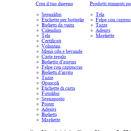
Crea il tuo disegno
Prodotti stampati pr
Segnalibri
Tela
Etichette per bottiglie
Felpe con cappuc
Biglietti da visita
Tazze
Calendari
Adesivi
Tela
Magliette
Certificati
Volantini
Menù cibi e bevande
Carte regalo
Biglietto d’auguri
Felpe con cappuccio
Biglietti d’invito
Tazze
Opuscoli
Etichette di carta
Fotolibri
Segnaposto
Poster
Adesivi
Biglietti
Magliette