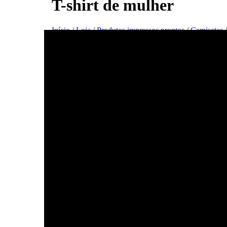
T-shirt de mulher
Início
/
Loja
/
Produtos impressos prontos
/
Camisetas
/
Visão estética, letras pretas, T-shirt 