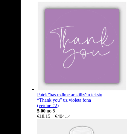
Pateicības uzlīme ar stilizētu tekstu
“Thank you” uz violeta fona
(veidne #2)
5.00
no 5
Price
€
18.15
–
€
404.14
range:
€18.15
through