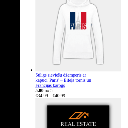
€404.14
Stilīgs sieviešu džemperis ar
kapuci 'Paris' – Eifeļa tornis un
Francijas karogs
5.00
no 5
Price
€
34.99
–
€
40.99
range:
€34.99
through
€40.99