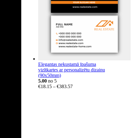
Elegantas nekustamā īpašuma
vizītkartes ar personalizētu dizainu
(90x50mm)
5.00
no 5
Price
€
18.15
–
€
383.57
range:
€18.15
through
€383.57