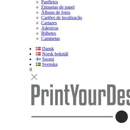
Panfletos
Etiquetas de papel
Álbuns de fotos
Cartões de localização
Cartazes
Adesivos
Bilhetes
Camisetas
Dansk
Norsk bokmål
Suomi
Svenska
0