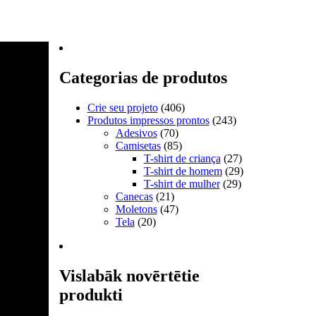
Categorias de produtos
Crie seu projeto
(406)
Produtos impressos prontos
(243)
Adesivos
(70)
Camisetas
(85)
T-shirt de criança
(27)
T-shirt de homem
(29)
T-shirt de mulher
(29)
Canecas
(21)
Moletons
(47)
Tela
(20)
Vislabāk novērtētie
produkti