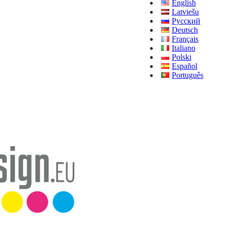
English
Latviešu
Русский
Deutsch
Français
Italiano
Polski
Español
Português