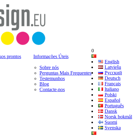
0
sos prontos
Informações Úteis
English
Latviešu
Sobre nós
Русский
Perguntas Mais Frequentes
Deutsch
Testemunhos
Français
Blog
Italiano
Contacte-nos
Polski
Español
Português
Dansk
Norsk bokmål
Suomi
Svenska