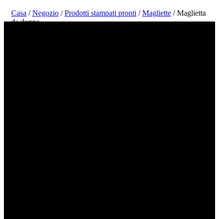
Casa
/
Negozio
/
Prodotti stampati pronti
/
Magliette
/ Maglietta
da donna
Visione estetica, Lettere nere, Maglietta da
donna