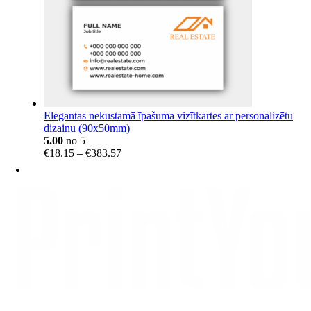
Elegantas nekustamā īpašuma vizītkartes ar personalizētu
dizainu (90x50mm)
5.00
no 5
Price
€
18.15
–
€
383.57
range:
€18.15
through
€383.57