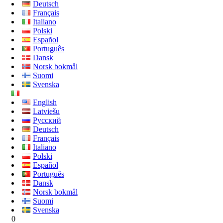
Deutsch
Français
Italiano
Polski
Español
Português
Dansk
Norsk bokmål
Suomi
Svenska
English
Latviešu
Русский
Deutsch
Français
Italiano
Polski
Español
Português
Dansk
Norsk bokmål
Suomi
Svenska
0