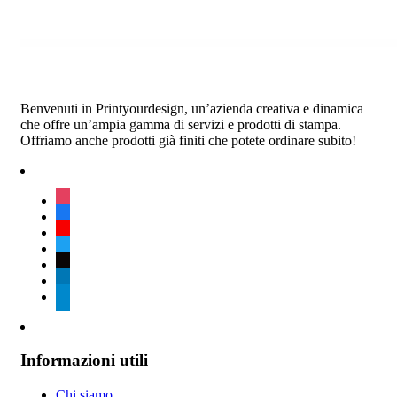
Benvenuti in Printyourdesign, un’azienda creativa e dinamica
che offre un’ampia gamma di servizi e prodotti di stampa.
Offriamo anche prodotti già finiti che potete ordinare subito!
instagram
facebook
youtube
twitter
tiktok
linkedin
telegram
Informazioni utili
Chi siamo