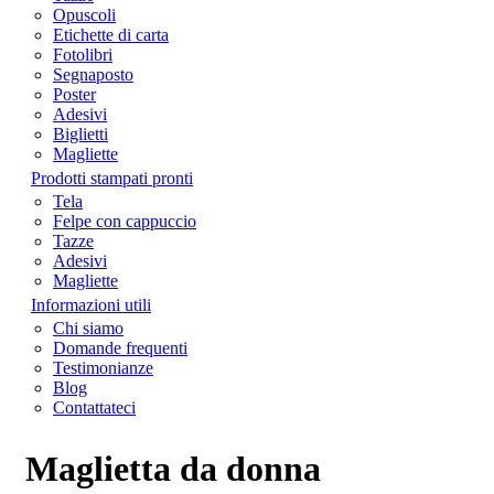
Opuscoli
Etichette di carta
Fotolibri
Segnaposto
Poster
Adesivi
Biglietti
Magliette
Prodotti stampati pronti
Tela
Felpe con cappuccio
Tazze
Adesivi
Magliette
Informazioni utili
Chi siamo
Domande frequenti
Testimonianze
Blog
Contattateci
Maglietta da donna