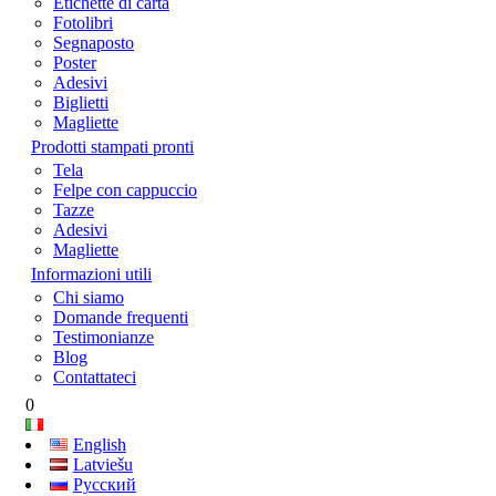
Etichette di carta
Fotolibri
Segnaposto
Poster
Adesivi
Biglietti
Magliette
Prodotti stampati pronti
Tela
Felpe con cappuccio
Tazze
Adesivi
Magliette
Informazioni utili
Chi siamo
Domande frequenti
Testimonianze
Blog
Contattateci
0
English
Latviešu
Русский