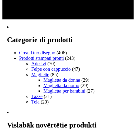
1
ha
2
più
3
varianti.
→
Le
opzioni
possono
essere
Categorie di prodotti
scelte
nella
pagina
Crea il tuo disegno
(406)
del
Prodotti stampati pronti
(243)
prodotto
Adesivi
(70)
Felpe con cappuccio
(47)
Magliette
(85)
Maglietta da donna
(29)
Maglietta da uomo
(29)
Maglietta per bambini
(27)
Tazze
(21)
Tela
(20)
Vislabāk novērtētie produkti