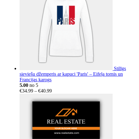
Stilīgs
sieviešu džemperis ar kapuci 'Paris' – Eifeļa tornis un
Francijas karogs
5.00
no 5
Price
€
34.99
–
€
40.99
range:
€34.99
through
€40.99