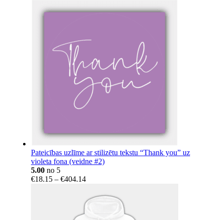
Pateicības uzlīme ar stilizētu tekstu “Thank you” uz
violeta fona (veidne #2)
5.00
no 5
Price
€
18.15
–
€
404.14
range:
€18.15
through
€404.14