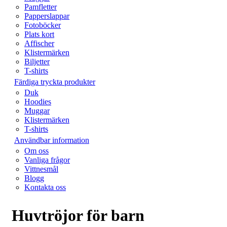
Pamfletter
Papperslappar
Fotoböcker
Plats kort
Affischer
Klistermärken
Biljetter
T-shirts
Färdiga tryckta produkter
Duk
Hoodies
Muggar
Klistermärken
T-shirts
Användbar information
Om oss
Vanliga frågor
Vittnesmål
Blogg
Kontakta oss
Huvtröjor för barn