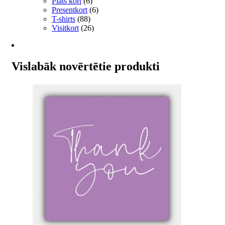
Plats kort
(6)
Presentkort
(6)
T-shirts
(88)
Visitkort
(26)
Vislabāk novērtētie produkti