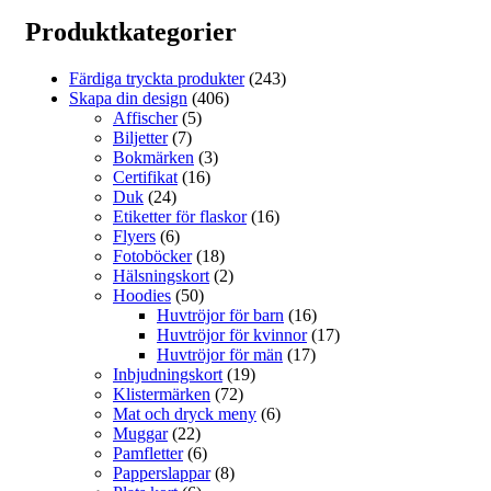
olika
Produktkategorier
alternativen
kan
väljas
Färdiga tryckta produkter
(243)
på
Skapa din design
(406)
produktsidan
Affischer
(5)
Biljetter
(7)
Bokmärken
(3)
Certifikat
(16)
Duk
(24)
Etiketter för flaskor
(16)
Flyers
(6)
Fotoböcker
(18)
Hälsningskort
(2)
Hoodies
(50)
Huvtröjor för barn
(16)
Huvtröjor för kvinnor
(17)
Huvtröjor för män
(17)
Inbjudningskort
(19)
Klistermärken
(72)
Mat och dryck meny
(6)
Muggar
(22)
Pamfletter
(6)
Papperslappar
(8)