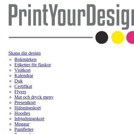
Skapa din design
Bokmärken
Etiketter för flaskor
Visitkort
Kalendrar
Duk
Certifikat
Flyers
Mat och dryck meny
Presentkort
Hälsningskort
Hoodies
Inbjudningskort
Muggar
Pamfletter