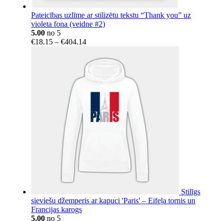
Pateicības uzlīme ar stilizētu tekstu “Thank you” uz
violeta fona (veidne #2)
5.00
no 5
Price
€
18.15
–
€
404.14
range:
€18.15
through
€404.14
Stilīgs
sieviešu džemperis ar kapuci 'Paris' – Eifeļa tornis un
Francijas karogs
5.00
no 5