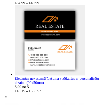
Price
€
34.99
–
€
40.99
range:
€34.99
through
€40.99
Elegantas nekustamā īpašuma vizītkartes ar personalizētu
dizainu (90x50mm)
5.00
no 5
Price
€
18.15
–
€
383.57
range:
€18.15
through