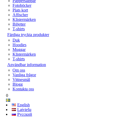
Papperslappar
Fotoböcker
Plats kort
Affischer
Klistermärken
Biljetter
T-shirts
Färdiga tryckta produkter
Duk
Hoodies
Muggar
Klistermärken
T-shirts
Användbar information
Om oss
Vanliga frågor
Vittnesmål
Blogg
Kontakta oss
0
English
Latviešu
Русский