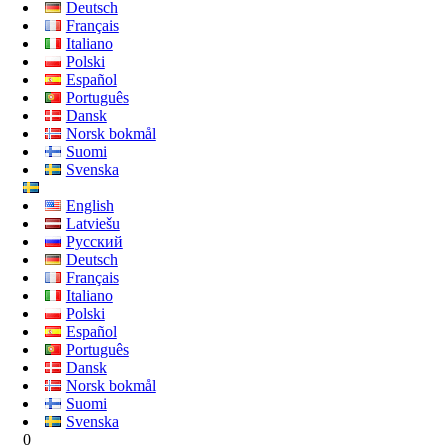
Deutsch
Français
Italiano
Polski
Español
Português
Dansk
Norsk bokmål
Suomi
Svenska
English
Latviešu
Русский
Deutsch
Français
Italiano
Polski
Español
Português
Dansk
Norsk bokmål
Suomi
Svenska
0