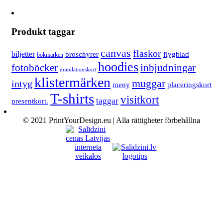
Produkt taggar
canvas
flaskor
biljetter
broschyrer
flygblad
bokmärken
hoodies
fotoböcker
inbjudningar
gratulationskort
klistermärken
muggar
intyg
meny
placeringskort
T-shirts
visitkort
taggar
presentkort.
© 2021 PrintYourDesign.eu | Alla rättigheter förbehållna