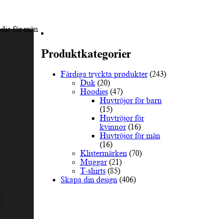
die för män
Produktkategorier
Färdiga tryckta produkter
(243)
Duk
(20)
Hoodies
(47)
Huvtröjor för barn
(15)
Huvtröjor för
kvinnor
(16)
Huvtröjor för män
(16)
Klistermärken
(70)
Muggar
(21)
T-shirts
(85)
Skapa din design
(406)