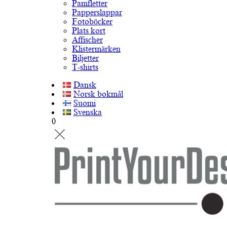
Pamfletter
Papperslappar
Fotoböcker
Plats kort
Affischer
Klistermärken
Biljetter
T-shirts
Dansk
Norsk bokmål
Suomi
Svenska
0