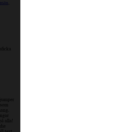
 män
,
uficka
-jumper
, som
mang.
engar
å alla!
die
ll text,