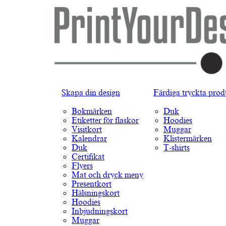
Skapa din design
Färdiga tryckta prod
Bokmärken
Duk
Etiketter för flaskor
Hoodies
Visitkort
Muggar
Kalendrar
Klistermärken
Duk
T-shirts
Certifikat
Flyers
Mat och dryck meny
Presentkort
Hälsningskort
Hoodies
Inbjudningskort
Muggar