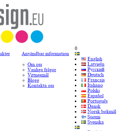
0
ukter
Användbar information
English
Latviešu
Om oss
Русский
Vanliga frågor
Deutsch
Vittnesmål
Français
Blogg
Italiano
Kontakta oss
Polski
Español
Português
Dansk
Norsk bokmål
Suomi
Svenska