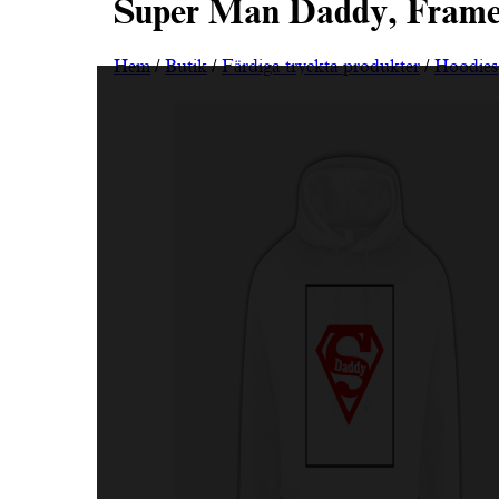
Super Man Daddy, Frame,
Hem
/
Butik
/
Färdiga tryckta produkter
/
Hoodies