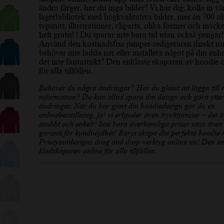
ändra färger, har du inga bilder? Vi har dig, kolla in vå
lagerbibliotek med högkvalitativa bilder, mer än 700 ol
typsnitt, illustrationer, cliparts, olika former och myck
helt gratis! ! Du sparar inte bara tid utan också pengar!
Använd den kostnadsfria jumper-redigeraren direkt nu
behöver inte ladda ner eller installera något på din enh
det inte fantastiskt? Den enklaste skaparen av hoodie 
för alla tillfällen.
Behöver du några ändringar? Har du glömt att lägga till
information? Du kan alltid spara din design och göra ytter
ändringar. När du har gjort din hoodiedesign gör du en
onlinebeställning, ja! vi erbjuder även trycktjänster – det ä
snabbt och enkelt! Inte bara överkomliga priser utan även
garanti för kundnöjdhet! Börja skapa din perfekta hoodie
Printyourdesigns drag and drop-verktyg online nu! Den en
klädskaparen online för alla tillfällen.