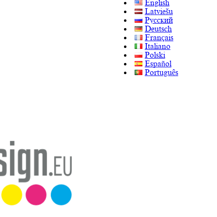
English
Latviešu
Русский
Deutsch
Français
Italiano
Polski
Español
Português