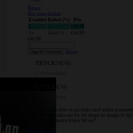
Rensa
Hur man skapar
Kvantitet
Rabatt (%)
Pris
1
—
€
40.99
2+
14.64 %
€
34.99
€
40.99
Super
Man
Skapa
Lägg till i varukorg
Daddy,
Frame,
TRYCKNING
Svart,
Röd,
1-3 arbetsdagar
Hoodie
för
LEVERANS
män
mängd
2-7 arbetsdagar
Letar du efter en produkt med andra parametr
Vill du anlita oss för att skapa en design åt dig
Har du andra frågor till oss?
Kontakta oss