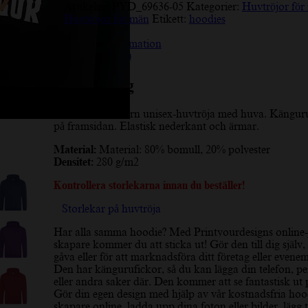
Artikelnr:
PYD_69636-05
Kategorier:
Huvtröjor för
Huvtröjor för män
Etikett:
hoodies
Beskrivning
Ytterligare information
Recensioner (10)
Beskrivning
Enkel och modern unisex-huvtröja med huva. Kängur
på framsidan. Elastisk nederkant och ärmar.
Material:
Material: 80% bomull, 20% polyester
Densitet:
280 g/m2
Kontrollera storlekarna innan du beställer!
Storlekar på huvtröja
Har alla samma hoodie? Med Printyourdesigns online
skapare kommer du att sticka ut! Gör den till dig själv
gåva eller för att marknadsföra ditt företag eller evene
Den har kängurufickor, så du kan lägga din telefon, p
eller andra saker där. Den kommer att se fantastisk ut p
Gör din egen design med hjälp av vår kostnadsfria hoo
skapare online, ladda upp dina foton eller bilder, lägg ti