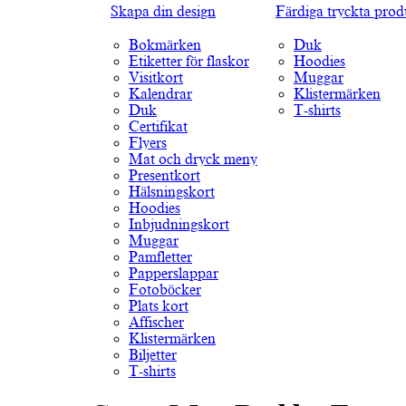
Skapa din design
Färdiga tryckta prod
Bokmärken
Duk
Etiketter för flaskor
Hoodies
Visitkort
Muggar
Kalendrar
Klistermärken
Duk
T-shirts
Certifikat
Flyers
Mat och dryck meny
Presentkort
Hälsningskort
Hoodies
Inbjudningskort
Muggar
Pamfletter
Papperslappar
Fotoböcker
Plats kort
Affischer
Klistermärken
Biljetter
T-shirts