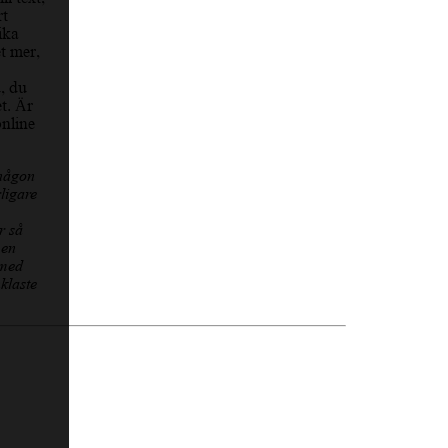
rt
ika
et mer,
, du
et. Är
online
 någon
ligare
r så
 en
 med
klaste