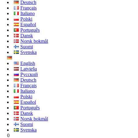
Deutsch
Français
Italiano
Polski
Español
Português
Dansk
Norsk bokmål
Suomi
Svenska
English
Latviešu
Русский
Deutsch
Français
Italiano
Polski
Español
Português
Dansk
Norsk bokmål
Suomi
Svenska
0