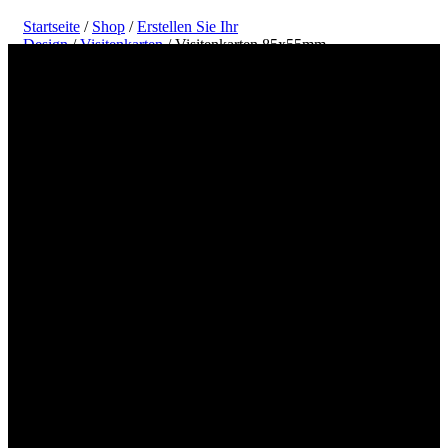
Startseite
/
Shop
/
Erstellen Sie Ihr
Design
/
Visitenkarten
/ Visitenkarten 85x55mm
Erstellen und drucken Sie Ihr Visitenkarten-
Design (85x55mm) online