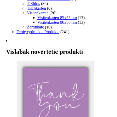
T-Shirts
(86)
Tischkarten
(6)
Visitenkarten
(26)
Visitenkarten 85x55mm
(13)
Visitenkarten 90x50mm
(13)
Zertifikate
(16)
Fertig gedruckte Produkte
(241)
Vislabāk novērtētie produkti