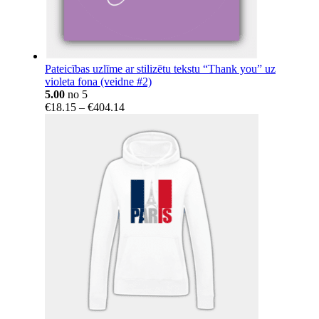
Pateicības uzlīme ar stilizētu tekstu “Thank you” uz
violeta fona (veidne #2)
5.00
no 5
Price
€
18.15
–
€
404.14
range:
€18.15
through
€404.14