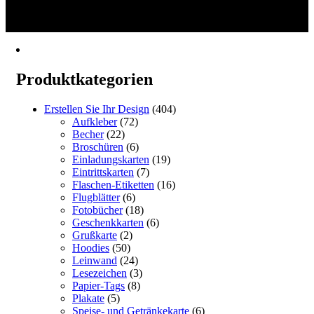
1
€383.57
weist
2
mehrere
→
Varianten
auf.
Die
Optionen
Produktkategorien
können
auf
der
Erstellen Sie Ihr Design
(404)
Produktseite
Aufkleber
(72)
gewählt
Becher
(22)
werden
Broschüren
(6)
Einladungskarten
(19)
Eintrittskarten
(7)
Flaschen-Etiketten
(16)
Flugblätter
(6)
Fotobücher
(18)
Geschenkkarten
(6)
Grußkarte
(2)
Hoodies
(50)
Leinwand
(24)
Lesezeichen
(3)
Papier-Tags
(8)
Plakate
(5)
Speise- und Getränkekarte
(6)