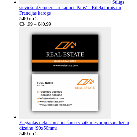
Stilīgs
sieviešu džemperis ar kapuci 'Paris' – Eifeļa tornis un
Francijas karogs
5.00
no 5
Price
€
34.99
–
€
40.99
range:
€34.99
through
€40.99
Elegantas nekustamā īpašuma vizītkartes ar personalizētu
dizainu (90x50mm)
5.00
no 5