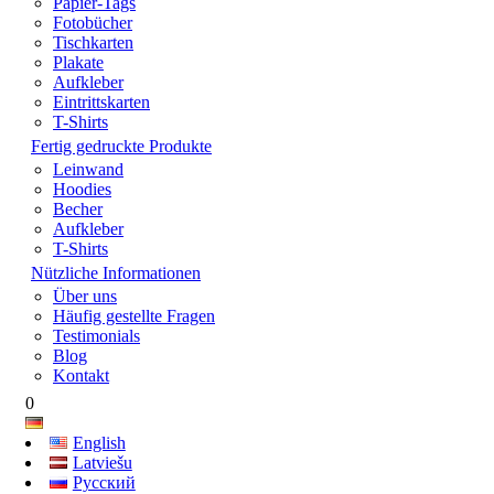
Papier-Tags
Fotobücher
Tischkarten
Plakate
Aufkleber
Eintrittskarten
T-Shirts
Fertig gedruckte Produkte
Leinwand
Hoodies
Becher
Aufkleber
T-Shirts
Nützliche Informationen
Über uns
Häufig gestellte Fragen
Testimonials
Blog
Kontakt
0
English
Latviešu
Русский