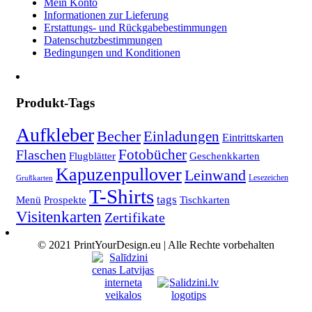
Mein Konto
Informationen zur Lieferung
Erstattungs- und Rückgabebestimmungen
Datenschutzbestimmungen
Bedingungen und Konditionen
Produkt-Tags
Aufkleber
Becher
Einladungen
Eintrittskarten
Fotobücher
Flaschen
Flugblätter
Geschenkkarten
Kapuzenpullover
Leinwand
Lesezeichen
Grußkarten
T-Shirts
tags
Menü
Prospekte
Tischkarten
Visitenkarten
Zertifikate
© 2021 PrintYourDesign.eu | Alle Rechte vorbehalten