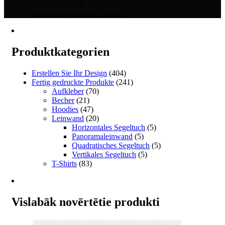
Preisspanne:
€
28.00
–
€
58.00
€28.00
Dieses
Ausführung wählen
Erstellen
bis
Produkt
€58.00
weist
mehrere
Varianten
Produktkategorien
auf.
Die
Erstellen Sie Ihr Design
(404)
Optionen
Fertig gedruckte Produkte
(241)
können
Aufkleber
(70)
auf
Becher
(21)
der
Hoodies
(47)
Produktseite
Leinwand
(20)
gewählt
Horizontales Segeltuch
(5)
werden
Panoramaleinwand
(5)
Quadratisches Segeltuch
(5)
Vertikales Segeltuch
(5)
T-Shirts
(83)
Vislabāk novērtētie produkti