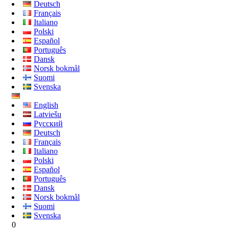
Deutsch
Français
Italiano
Polski
Español
Português
Dansk
Norsk bokmål
Suomi
Svenska
English
Latviešu
Русский
Deutsch
Français
Italiano
Polski
Español
Português
Dansk
Norsk bokmål
Suomi
Svenska
0