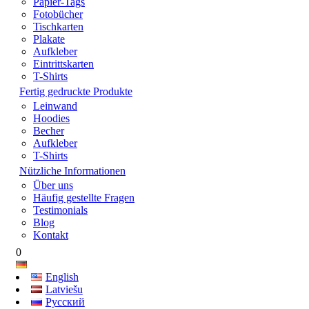
Papier-Tags
Fotobücher
Tischkarten
Plakate
Aufkleber
Eintrittskarten
T-Shirts
Fertig gedruckte Produkte
Leinwand
Hoodies
Becher
Aufkleber
T-Shirts
Nützliche Informationen
Über uns
Häufig gestellte Fragen
Testimonials
Blog
Kontakt
0
English
Latviešu
Русский