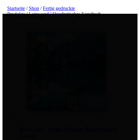
Startseite
/
Shop
/
Fertig gedruckte
Produkte
/
Leinwand
/ Quadratisches Segeltuch
Boot, See, Natur, Wasser, Berg Square
Canva