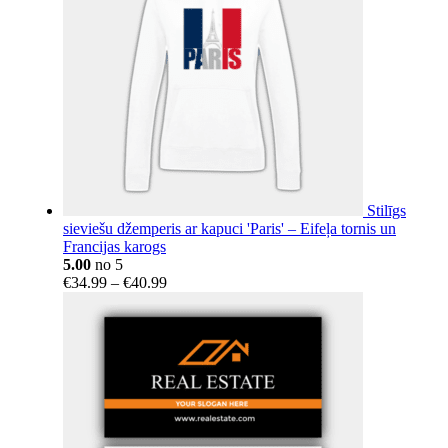
Stilīgs
sieviešu džemperis ar kapuci 'Paris' – Eifeļa tornis un
Francijas karogs
5.00
no 5
Price
€
34.99
–
€
40.99
range:
€34.99
through
€40.99