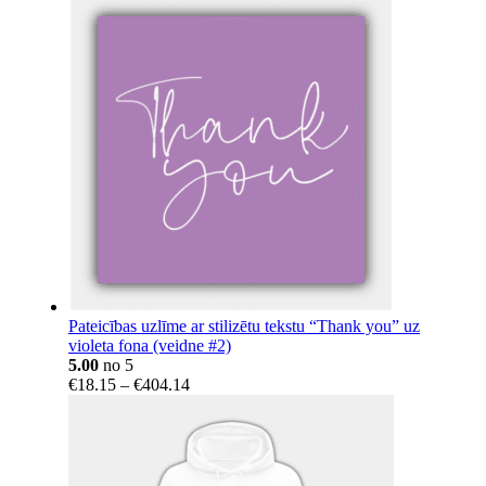
Pateicības uzlīme ar stilizētu tekstu “Thank you” uz
violeta fona (veidne #2)
5.00
no 5
Price
€
18.15
–
€
404.14
range:
€18.15
through
€404.14