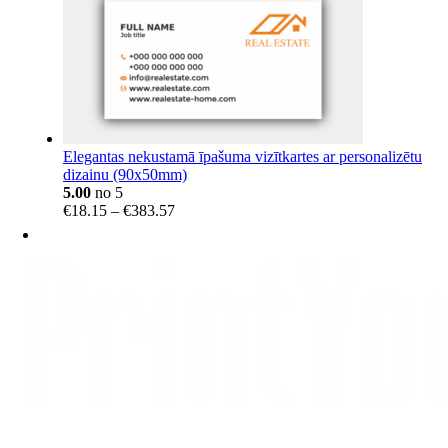
Elegantas nekustamā īpašuma vizītkartes ar personalizētu
dizainu (90x50mm)
5.00
no 5
Price
€
18.15
–
€
383.57
range:
€18.15
through
€383.57