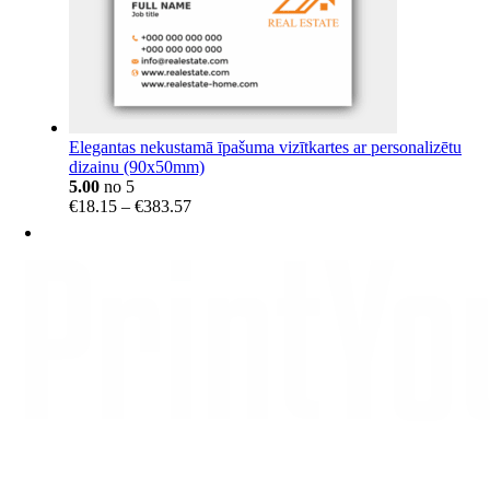
Elegantas nekustamā īpašuma vizītkartes ar personalizētu
dizainu (90x50mm)
5.00
no 5
Price
€
18.15
–
€
383.57
range:
€18.15
through
€383.57