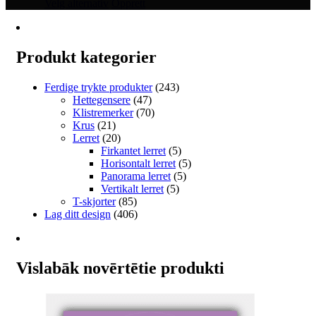
Dette
€28.00
Velg alternativ
Opprett
produktet
til
har
€58.00
flere
varianter.
Produkt kategorier
Alternativene
kan
Ferdige trykte produkter
(243)
velges
Hettegensere
(47)
på
Klistremerker
(70)
produktsiden
Krus
(21)
Lerret
(20)
Firkantet lerret
(5)
Horisontalt lerret
(5)
Panorama lerret
(5)
Vertikalt lerret
(5)
T-skjorter
(85)
Lag ditt design
(406)
Vislabāk novērtētie produkti