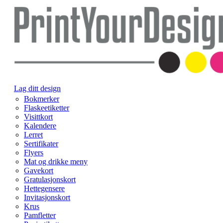
Lag ditt design
Bokmerker
Flaskeetiketter
Visittkort
Kalendere
Lerret
Sertifikater
Flyers
Mat og drikke meny
Gavekort
Gratulasjonskort
Hettegensere
Invitasjonskort
Krus
Pamfletter