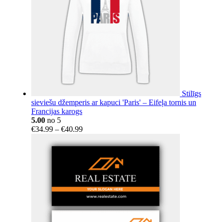
Stilīgs
sieviešu džemperis ar kapuci 'Paris' – Eifeļa tornis un
Francijas karogs
5.00
no 5
Price
€
34.99
–
€
40.99
range:
€34.99
through
€40.99