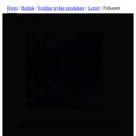
Hjem
/
Butikk
/
Ferdige trykte produkter
/
Lerret
/ Firkantet
lerret
Båt, innsjø, natur, vann, fjelltorg Canva