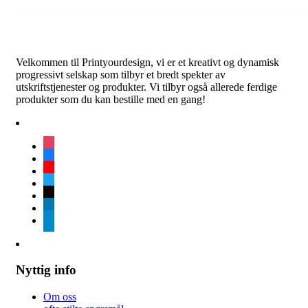
Velkommen til Printyourdesign, vi er et kreativt og dynamisk
progressivt selskap som tilbyr et bredt spekter av
utskriftstjenester og produkter. Vi tilbyr også allerede ferdige
produkter som du kan bestille med en gang!
instagram
facebook
youtube
twitter
tiktok
linkedin
telegram
Nyttig info
Om oss