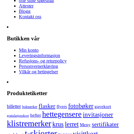
ofte stilte spørsmål
Attester
Blogg
Kontakt oss
Butikken vår
Min konto
Leveringsinformasjon
Refusjons- og returpolicy
Personvernerklæring
Vilkår og betingelser
Produktetiketter
fotobøker
flasker
billetter
flyers
gavekort
bokmerker
hettegensere
invitasjoner
hefter
gratulasjonskort
klistremerker
lerret
krus
sertifikater
Meny
t-skjorter
visittkort