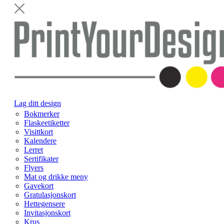
Lag ditt design
Bokmerker
Flaskeetiketter
Visittkort
Kalendere
Lerret
Sertifikater
Flyers
Mat og drikke meny
Gavekort
Gratulasjonskort
Hettegensere
Invitasjonskort
Krus