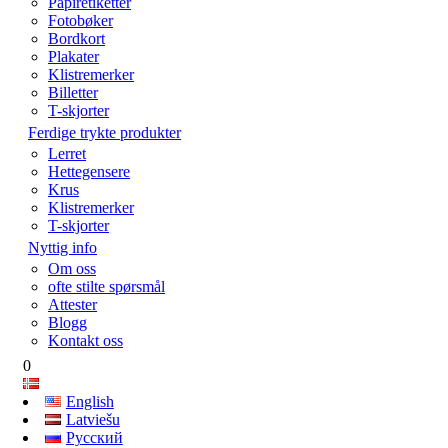
Papiretiketter
Fotobøker
Bordkort
Plakater
Klistremerker
Billetter
T-skjorter
Ferdige trykte produkter
Lerret
Hettegensere
Krus
Klistremerker
T-skjorter
Nyttig info
Om oss
ofte stilte spørsmål
Attester
Blogg
Kontakt oss
0
English
Latviešu
Русский