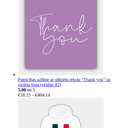
Pateicības uzlīme ar stilizētu tekstu “Thank you” uz
violeta fona (veidne #2)
5.00
no 5
Price
€
18.15
–
€
404.14
range:
€18.15
through
€404.14