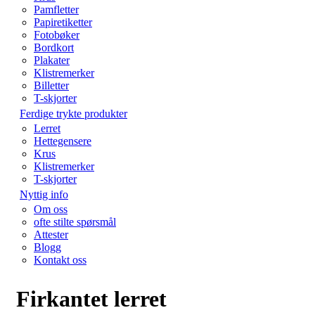
Pamfletter
Papiretiketter
Fotobøker
Bordkort
Plakater
Klistremerker
Billetter
T-skjorter
Ferdige trykte produkter
Lerret
Hettegensere
Krus
Klistremerker
T-skjorter
Nyttig info
Om oss
ofte stilte spørsmål
Attester
Blogg
Kontakt oss
Firkantet lerret