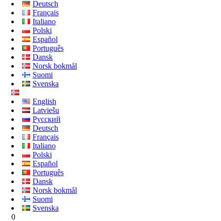
Deutsch
Français
Italiano
Polski
Español
Português
Dansk
Norsk bokmål
Suomi
Svenska
English
Latviešu
Русский
Deutsch
Français
Italiano
Polski
Español
Português
Dansk
Norsk bokmål
Suomi
Svenska
0