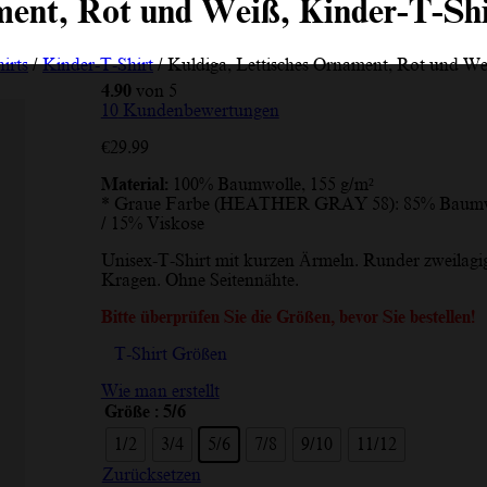
ment, Rot und Weiß, Kinder-T-Shi
irts
/
Kinder-T-Shirt
/ Kuldiga, Lettisches Ornament, Rot und We
4.90
von 5
10
Kundenbewertungen
€
29.99
Material:
100% Baumwolle, 155 g/m²
* Graue Farbe (HEATHER GRAY 58): 85% Baumw
/ 15% Viskose
Unisex-T-Shirt mit kurzen Ärmeln. Runder zweilagi
Kragen. Ohne Seitennähte.
Bitte überprüfen Sie die Größen, bevor Sie bestellen!
T-Shirt Größen
Wie man erstellt
Größe
: 5/6
1/2
3/4
5/6
7/8
9/10
11/12
Zurücksetzen