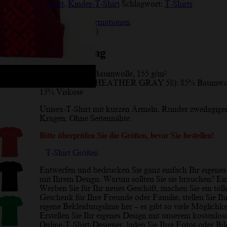
Shirt
,
Kinder-T-Shirt
Schlagwort:
T-Shirts
Beschreibung
Zusätzliche Informationen
Rezensionen (10)
Beschreibung
Material:
100% Baumwolle, 155 g/m²
* Graue Farbe (HEATHER GRAY 58): 85% Baumwol
15% Viskose
Unisex-T-Shirt mit kurzen Ärmeln. Runder zweilagige
Kragen. Ohne Seitennähte.
Bitte überprüfen Sie die Größen, bevor Sie bestellen!
T-Shirt Größen
Entwerfen und bedrucken Sie ganz einfach Ihr eigenes
mit Ihrem Design. Warum sollten Sie sie brauchen? Ei
Werben Sie für Ihr neues Geschäft, machen Sie ein toll
Geschenk für Ihre Freunde oder Familie, stellen Sie Ih
eigene Bekleidungslinie her – es gibt so viele Möglichke
Erstellen Sie Ihr eigenes Design mit unserem kostenlos
Online-T-Shirt-Designer, laden Sie Ihre Fotos oder Bil