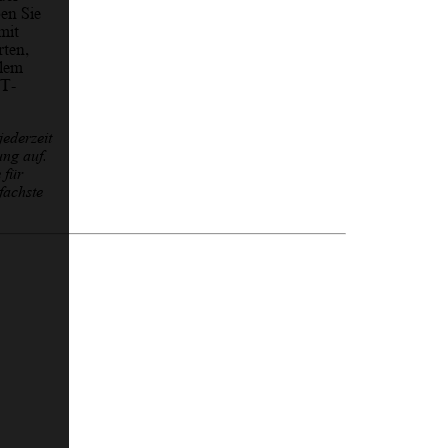
en Sie
mit
rten,
elem
 T-
ederzeit
ung auf.
 für
fachste