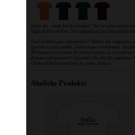
mehr an – und das kostenlos! ! Sie werden nicht n
Shirt-Editor sofort, Sie müssen nichts herunterladen
Sind Änderungen erforderlich? Haben Sie vergessen, e
speichern und weitere Änderungen vornehmen. Nachdem 
Wir bieten auch einen Druckservice an, so schnell und 
Kundenzufriedenheit! Gestalten Sie jetzt Ihr perfekte
Online-Kleidererstellung für jeden Anlass.
Ähnliche Produkte