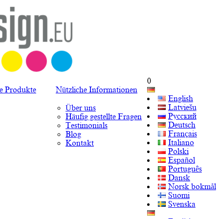
0
te Produkte
Nützliche Informationen
English
Latviešu
Über uns
Русский
Häufig gestellte Fragen
Deutsch
Testimonials
Français
Blog
Italiano
Kontakt
Polski
Español
Português
Dansk
Norsk bokmål
Suomi
Svenska