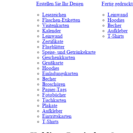
Erstellen Sie Ihr Design
Fertig gedruck
Lesezeichen
Leinwand
Flaschen-Etiketten
Hoodies
Visitenkarten
Becher
Kalender
Aufkleber
Leinwand
T-Shirts
Zertifikate
Flugblätter
Speise- und Getränkekarte
Geschenkkarten
Grußkarte
Hoodies
Einladungskarten
Becher
Broschüren
Papier-Tags
Fotobücher
Tischkarten
Plakate
Aufkleber
Eintrittskarten
T-Shirts