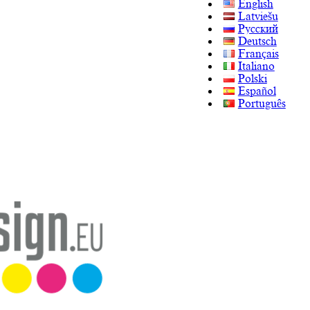
English
Latviešu
Русский
Deutsch
Français
Italiano
Polski
Español
Português