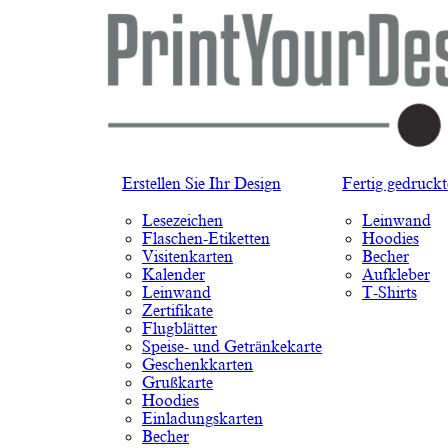
Erstellen Sie Ihr Design
Fertig gedruck
Lesezeichen
Leinwand
Flaschen-Etiketten
Hoodies
Visitenkarten
Becher
Kalender
Aufkleber
Leinwand
T-Shirts
Zertifikate
Flugblätter
Speise- und Getränkekarte
Geschenkkarten
Grußkarte
Hoodies
Einladungskarten
Becher