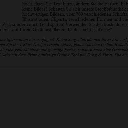
hoch, fügen Sie Text hinzu, ändern Sie die Farben, hab
keine Bilder? Schauen Sie sich unsere Stockbibliothek 
hochwertigen Bildern, über 700 verschiedenen Schrifta
Illustrationen, Cliparts, verschiedenen Formen und vi
ur Zeit, sondern auch Geld sparen! Verwenden Sie den kostenlosen
 oder auf Ihrem Gerät installieren. Ist das nicht großartig?
ine Information hinzuzufügen? Keine Sorge, Sie können Ihren Entwurf j
Sie Ihr T-Shirt-Design erstellt haben, geben Sie eine Online-Bestell
einfach geht es! Nicht nur günstige Preise, sondern auch eine Garantie
s T-Shirt mit dem Printyourdesign Online-Tool per Drag & Drop! Die ein