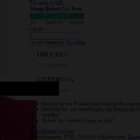
Wie man erstellt
Menge
Rabatt (%)
Preis
1
—
€
29.99
2+
16.67 %
€
24.99
€
29.99
Kuldiga,
Lettisches
Erstellen
In den Warenkorb
Ornament,
Rot
DRUCKEN
und
Weiß,
1-3 Arbeitstage
Kinder-
T-
LIEFERUNG
Shirt
Menge
2-7 Arbeitstage
Suchen Sie ein Produkt mit anderen Paramete
Möchten Sie uns beauftragen, ein Design für S
erstellen?
Haben Sie weitere Fragen an uns?
Kontaktieren Sie uns
Artikelnummer:
PYD_71838-03-1
Kategorien:
Kind