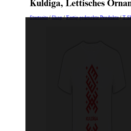
Kuldiga, Lettisches Orna
Startseite
/
Shop
/
Fertig gedruckte Produkte
/
T-Sh