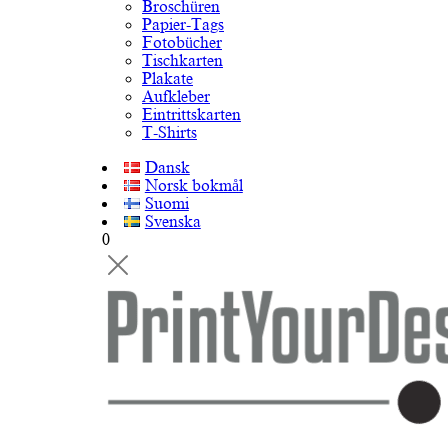
Broschüren
Papier-Tags
Fotobücher
Tischkarten
Plakate
Aufkleber
Eintrittskarten
T-Shirts
Dansk
Norsk bokmål
Suomi
Svenska
0