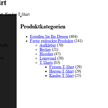
rt
iß, Kinder-T-Shirt
Produktkategorien
Erstellen Sie Ihr Design
(404)
Fertig gedruckte Produkte
(241)
Aufkleber
(70)
olle
Becher
(21)
Hoodies
(47)
ger
Leinwand
(20)
T-Shirts
(83)
Frauen-T-Shirt
(29)
Herren-T-Shirt
(29)
Kinder-T-Shirt
(25)