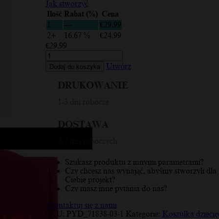
Jak stworzyć
Ilość
Rabat (%)
Cena
1
—
€
29.99
2+
16.67 %
€
24.99
€
29.99
ilość
Kuldiga,
Utwórz
Dodaj do koszyka
łotewski
ornament,
DRUKOWANIE
czerwono-
biały,
1-3 dni robocze
koszulka
dziecięca
DOSTAWA
2-7 dni roboczych
Szukasz produktu z innymi parametrami?
Czy chcesz nas wynająć, abyśmy stworzyli dla
Ciebie projekt?
Czy masz inne pytania do nas?
Skontaktuj się z nami
SKU:
PYD_71838-03-1
Kategorie:
Koszulka dziecię