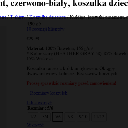
t, czerwono-biały, koszulka dziec
ane
/
T-shirty
/
Koszulka dziecięca
/ Kuldiga, łotewski ornament, c
4.90
z 5
10
recenzji klientów
€
29.99
Materiał:
100% Bawełna, 155 g/m²
* Kolor szary (HEATHER GRAY 58): 85% Bawełna
15% Wiskoza
Koszulka unisex z krótkim rękawem. Okrągły
dwuwarstwowy kołnierz. Bez szwów bocznych.
Proszę sprawdzić rozmiary przed zamówieniem!
Rozmiary koszulek
Jak stworzyć
Rozmiar
: 5/6
1/2
3/4
5/6
7/8
9/10
11/12
Wyczyść