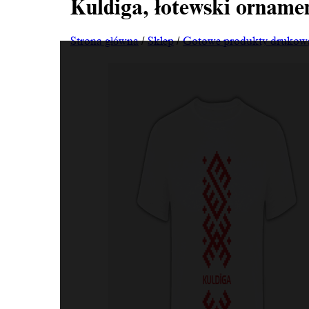
Kuldiga, łotewski ornamen
Strona główna
/
Sklep
/
Gotowe produkty drukow