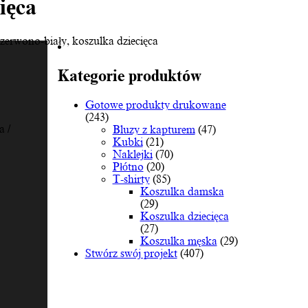
ięca
zerwono-biały, koszulka dziecięca
Kategorie produktów
Gotowe produkty drukowane
(243)
 /
Bluzy z kapturem
(47)
Kubki
(21)
Naklejki
(70)
Płótno
(20)
T-shirty
(85)
Koszulka damska
(29)
Koszulka dziecięca
(27)
Koszulka męska
(29)
Stwórz swój projekt
(407)