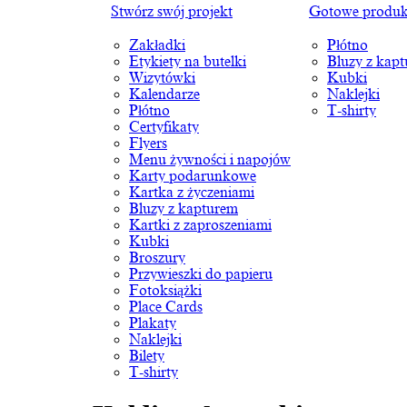
Stwórz swój projekt
Gotowe produk
Zakładki
Płótno
Etykiety na butelki
Bluzy z kap
Wizytówki
Kubki
Kalendarze
Naklejki
Płótno
T-shirty
Certyfikaty
Flyers
Menu żywności i napojów
Karty podarunkowe
Kartka z życzeniami
Bluzy z kapturem
Kartki z zaproszeniami
Kubki
Broszury
Przywieszki do papieru
Fotoksiążki
Place Cards
Plakaty
Naklejki
Bilety
T-shirty