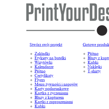
Stwórz swój projekt
Gotowe produk
Zakładki
Płótno
Etykiety na butelki
Bluzy z kap
Wizytówki
Kubki
Kalendarze
Naklejki
Płótno
T-shirty
Certyfikaty
Flyers
Menu żywności i napojów
Karty podarunkowe
Kartka z życzeniami
Bluzy z kapturem
Kartki z zaproszeniami
Kubki