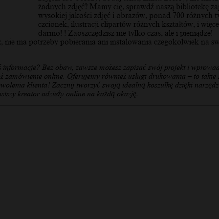
żadnych zdjęć? Mamy cię, sprawdź naszą bibliotekę z
wysokiej jakości zdjęć i obrazów, ponad 700 różnych 
czcionek, ilustracji clipartów różnych kształtów, i więce
darmo! ! Zaoszczędzisz nie tylko czas, ale i pieniądze!
z, nie ma potrzeby pobierania ani instalowania czegokolwiek na s
ś informacje? Bez obaw, zawsze możesz zapisać swój projekt i wprowad
ż zamówienie online. Oferujemy również usługi drukowania – to takie s
owolenia klienta! Zacznij tworzyć swoją idealną koszulkę dzięki narzędz
stszy kreator odzieży online na każdą okazję.