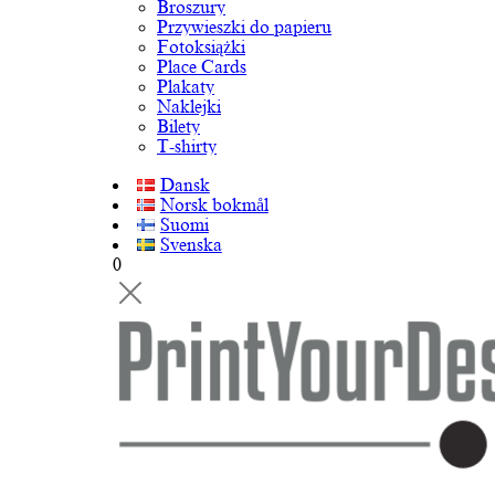
Broszury
Przywieszki do papieru
Fotoksiążki
Place Cards
Plakaty
Naklejki
Bilety
T-shirty
Dansk
Norsk bokmål
Suomi
Svenska
0