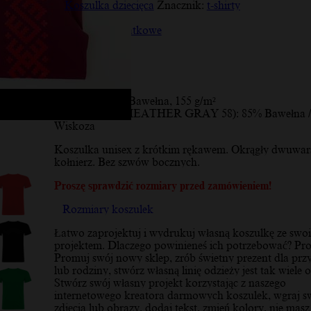
Koszulka dziecięca
Znacznik:
t-shirty
Opis
Informacje dodatkowe
Opinie (10)
Opis
Materiał:
100% Bawełna, 155 g/m²
* Kolor szary (HEATHER GRAY 58): 85% Bawełna 
Wiskoza
Koszulka unisex z krótkim rękawem. Okrągły dwuwa
kołnierz. Bez szwów bocznych.
Proszę sprawdzić rozmiary przed zamówieniem!
Rozmiary koszulek
Łatwo zaprojektuj i wydrukuj własną koszulkę ze swo
projektem. Dlaczego powinieneś ich potrzebować? Pro
Promuj swój nowy sklep, zrób świetny prezent dla przy
lub rodziny, stwórz własną linię odzieży jest tak wiele o
Stwórz swój własny projekt korzystając z naszego
internetowego kreatora darmowych koszulek, wgraj s
zdjęcia lub obrazy, dodaj tekst, zmień kolory, nie masz