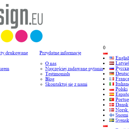
0
ty drukowane
Przydatne informacje
Englis
Latvie
O nas
Русск
turem
Najczęściej zadawane pytania
Deuts
Testimonials
França
Blog
Italian
Skontaktuj się z nami
Polski
Españo
Portug
Dansk
Norsk
Suomi
Svens