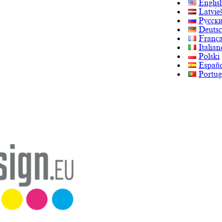
Englis
Latvie
Русск
Deuts
França
Italian
Polski
Españo
Portug