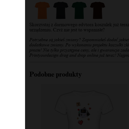
Skorzystaj z darmowego edytora koszulek już tera
urządzeniu. Czyż nie jest to wspaniałe?
Potrzebne są jakieś zmiany? Zapomniałeś dodać jakie
dodatkowe zmiany. Po wykonaniu projektu koszulki złó
proste! Nie tylko przystępne ceny, ale i gwarancja zad
Printyourdesign drag and drop online już teraz! Najpro
Podobne produkty