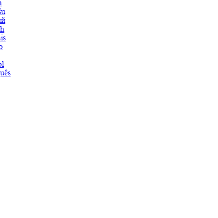
h
šu
ий
ch
is
o
l
uês