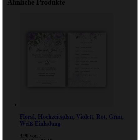
Ähnliche Produkte
Floral, Hochzeitsplan, Violett, Rot, Grün,
Weiß Einladung
4.90
von 5