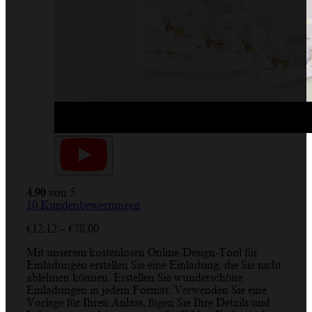
4.90
von 5
10
Kundenbewertungen
Preisspanne:
€
12.12
–
€
78.00
€12.12
Mit unserem kostenlosen Online-Design-Tool für
bis
Einladungen erstellen Sie eine Einladung, die Sie nicht
€78.00
ablehnen können. Erstellen Sie wunderschöne
Einladungen in jedem Format. Verwenden Sie eine
Vorlage für Ihren Anlass, fügen Sie Ihre Details und