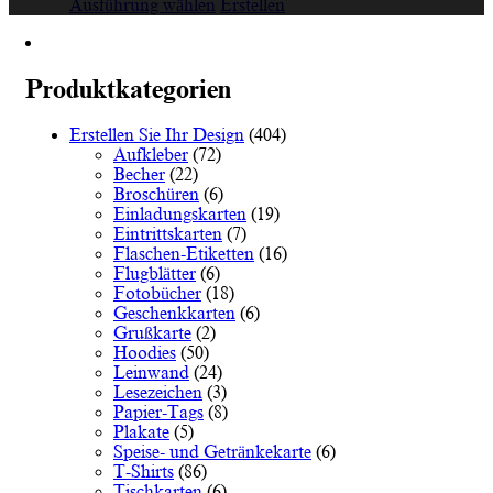
€12.12
Dieses
Ausführung wählen
Erstellen
bis
Produkt
€78.00
weist
mehrere
Varianten
Produktkategorien
auf.
Die
Erstellen Sie Ihr Design
(404)
Optionen
Aufkleber
(72)
können
Becher
(22)
auf
Broschüren
(6)
der
Einladungskarten
(19)
Produktseite
Eintrittskarten
(7)
gewählt
Flaschen-Etiketten
(16)
werden
Flugblätter
(6)
Fotobücher
(18)
Geschenkkarten
(6)
Grußkarte
(2)
Hoodies
(50)
Leinwand
(24)
Lesezeichen
(3)
Papier-Tags
(8)
Plakate
(5)
Speise- und Getränkekarte
(6)
T-Shirts
(86)
Tischkarten
(6)