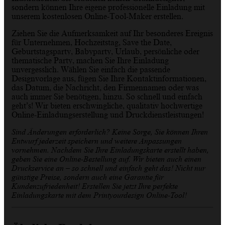
sondern können Ihre eigene professionelle Einladung mit
unserem kostenlosen Online-Tool-Maker erstellen.
Ziehen Sie die Aufmerksamkeit auf Ihr besonderes Ereignis
für Unternehmen, Hochzeitstag, Save the Date,
Geburtstagsparty, Babyparty, Urlaub, persönliche oder
thematische Party, machen Sie Ihre Einladung
unvergesslich. Wählen Sie einfach die passende
Designvorlage aus, fügen Sie Ihre Kontaktinformationen,
das Datum, die Nachricht, den Firmennamen oder was
auch immer Sie benötigen, hinzu. So schnell und einfach
geht’s! Wir bieten erschwingliche, qualitativ hochwertige
Online-Einladungserstellung und Druckdienstleistungen!
Sind Änderungen erforderlich? Keine Sorge, Sie können Ihren
Entwurf jederzeit speichern und weitere Anpassungen
vornehmen. Nachdem Sie Ihre Einladungskarte erstellt haben,
geben Sie eine Online-Bestellung auf. Wir bieten auch einen
Druckservice an – so schnell und einfach geht das! Nicht nur
günstige Preise, sondern auch eine Garantie für
Kundenzufriedenheit! Erstellen Sie jetzt Ihre perfekte
Einladungskarte mit dem Printyourdesign Online-Tool!