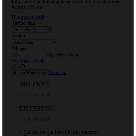
Informationen hinzu, passen Sie Bilder, Farben oder
Schriftarten an.
Wie man erstellt
Größe (cm)
Seiten
Menge
Zurücksetzen
Wie man erstellt
€
26.50
Erstellen
In den Warenkorb
DRUCKEN
1-2 Arbeitstage
LIEFERUNG
2-7 Arbeitstage
Suchen Sie ein Produkt mit anderen