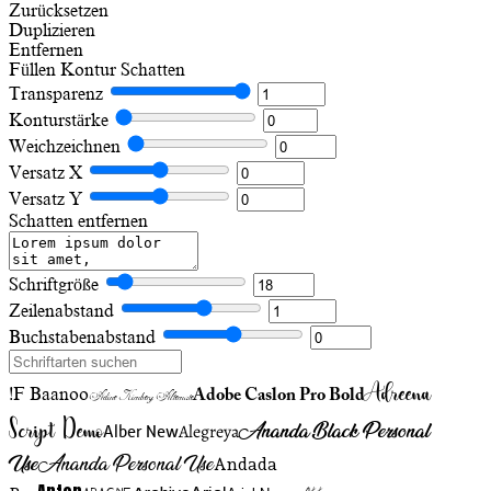
Zurücksetzen
Duplizieren
Entfernen
Füllen
Kontur
Schatten
Transparenz
Konturstärke
Weichzeichnen
Versatz X
Versatz Y
Schatten entfernen
Schriftgröße
Zeilenabstand
Buchstabenabstand
Adreena
!F Baanoo
Adobe Caslon Pro Bold
Adine Kirnberg Alternate
Script Demo
Ananda Black Personal
Alegreya
Alber New
Use
Ananda Personal Use
Andada