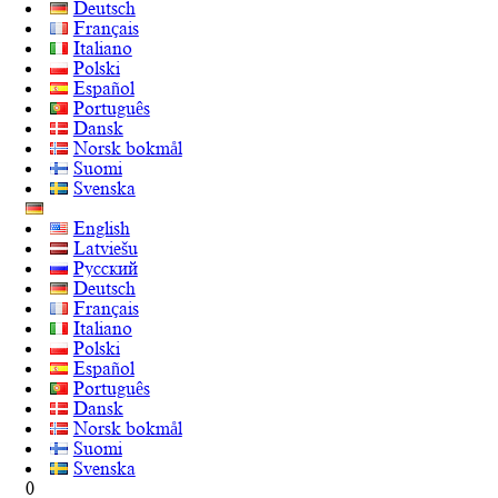
Deutsch
Français
Italiano
Polski
Español
Português
Dansk
Norsk bokmål
Suomi
Svenska
English
Latviešu
Русский
Deutsch
Français
Italiano
Polski
Español
Português
Dansk
Norsk bokmål
Suomi
Svenska
0