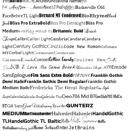
Anton
Arial Narrow
Artistic
Pro
Arial
Aracne
Archivo
Austria
Friend
AvenirNext LT Pro
Badelion
Baskerville Old
BioRhyme
BelweTL Light
Bernard MT Condensed
Black
Face
Jack
Bliss Pro ExtraBold
Bliss Pro ExtraLight
Bliss Pro
Brock
Medium
Bradley Hand Itc
Britannic Bold
Script
Cambria
Candara
Calibri
Calibri Light
Candara
Century Gothic
Cinzel
Light
Code New Roman
Colonna
Cormorant
Cormorant
Corbel Light
MT
Cotton Candy
Garamond
Cornelia
Coronet
Couirer New
Creattion
DJB I Love Me Some Brook
Encode
Edwardian Script ITC
Demo
Sans
Franklin Gothic
Fira Sans Extra Bold
Fortune
Epilogue
Demi Italic
Franklin Gothic Demi Regular
Franklin Gothic
Medium Italic
Fredericka The Great Regular
Free Style
Gabriola One
Gabriola Two
Geo706 Md BT
GeoSlab703 MdCn
Script
Gabriola
BT
Gunny Rewriter
Great Vibes
Gunterz
Gill Sans
Hahmlet
Hahmlet
Haettenschweiler
HandelGothic
Medium
Hello Summer
TL
HandelGothic TL Baltic
Hello
Hello
Home School
Inter
JetBrains
Valentina
Hickory Jack