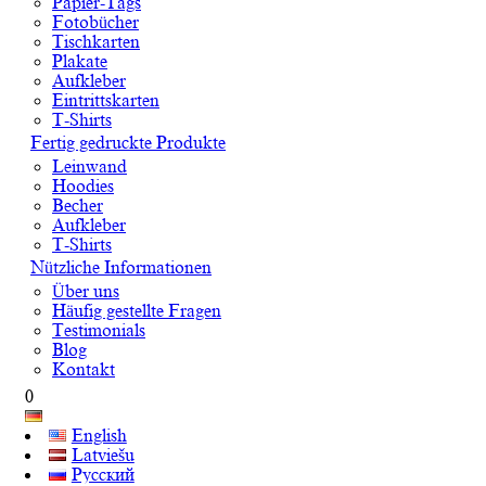
Papier-Tags
Fotobücher
Tischkarten
Plakate
Aufkleber
Eintrittskarten
T-Shirts
Fertig gedruckte Produkte
Leinwand
Hoodies
Becher
Aufkleber
T-Shirts
Nützliche Informationen
Über uns
Häufig gestellte Fragen
Testimonials
Blog
Kontakt
0
English
Latviešu
Русский