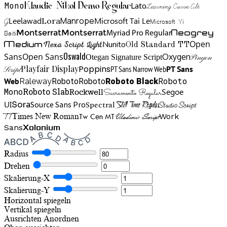
Mono
Lato
Learning Curve Alt
Klaudie Nikol Demo Regular
Manrope
Lora
Leelawad
Microsoft Tai Le
G
Microsoft Yi
Neogrey
Montserrat
Montserrat
Baiti
Myriad Pro Regular
Open
Medium
Nunito
Nexa Script Light
Old Standard TT
Oswald
Sans
Open Sans
Oxygen
Otegan Signature Script
Pinyon
Playfair Display
Poppins
PT Sans Narrow Web
PT Sans
Script
Roboto
Web
Roboto
Roboto
Roboto Black
Raleway
Mono
Roboto Slab
Segoe
Rockwell
Sacramento Regular
UI
Spectral
Sora
Source Sans Pro
Still Time Regular
Studio Script
TT
Tw Cen MT
Work
Times New Roman
Vladimir Script
Sans
Xolonium
Radius
Drehen
Skalierung-X
Skalierung-Y
Horizontal spiegeln
Vertikal spiegeln
Ausrichten
Anordnen