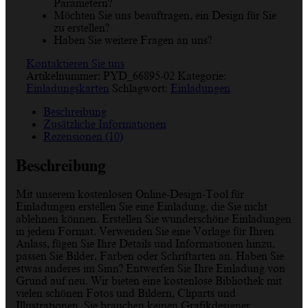
Parametern?
Möchten Sie uns beauftragen, ein Design für Sie
zu erstellen?
Haben Sie weitere Fragen an uns?
Kontaktieren Sie uns
Artikelnummer:
PYD_66895-02
Kategorie:
Einladungskarten
Schlagwort:
Einladungen
Beschreibung
Zusätzliche Informationen
Rezensionen (10)
Beschreibung
Mit unserem kostenlosen Online-Design-Tool für
Einladungen erstellen Sie eine Einladung, die Sie nicht
ablehnen können. Erstellen Sie wunderschöne Einladungen
in jedem Format. Verwenden Sie eine Vorlage für Ihren
Anlass, fügen Sie Ihre Details und Informationen hinzu,
passen Sie Bilder, Farben oder Schriftarten an. Haben Sie
etwas anderes im Sinn? Entwerfen Sie Ihre Einladung von
Grund auf neu. Wir bieten eine kostenlose Bibliothek mit
vielen schönen Fotos und Bildern, Cliparts und
Illustrationen. Sie brauchen keinen Grafikdesigner,